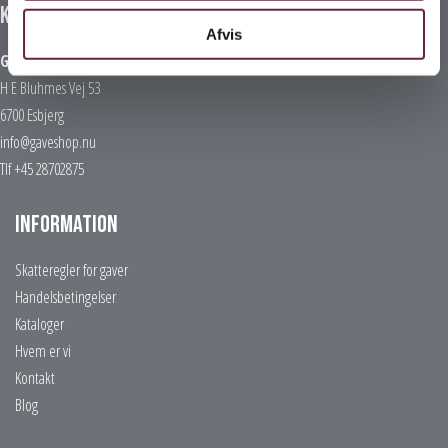
Kontakt
Afvis
Gaveshop.nu
H E Bluhmes Vej 53
6700 Esbjerg
info@gaveshop.nu
Tlf +45 28702875
Information
Skatteregler for gaver
Handelsbetingelser
Kataloger
Hvem er vi
Kontakt
Blog