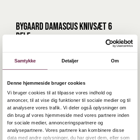
byGaard Damascus Knivsæt 6
dele
720,00
DKK
Samtykke
Detaljer
Om
Beskrivelse
Denne hjemmeside bruger cookies
Damaskus Knivsæt – 5 Dele med Strygestål
Vi bruger cookies til at tilpasse vores indhold og
Dette eksklusive 5-delte knivsæt kombinerer æstetik og skarphed i
annoncer, til at vise dig funktioner til sociale medier og til
at analysere vores trafik. Vi deler også oplysninger om
køkkenet. Knivene er fremstillet i Damaskus-stål med VG10 kerne,
din brug af vores hjemmeside med vores partnere inden
hvilket sikrer præcise og rene snit – uanset om du hakker
for sociale medier, annonceringspartnere og
grøntsager, trancherer kød eller skærer brød. Med det
analysepartnere. Vores partnere kan kombinere disse
medfølgende strygestål bevarer du nemt knivenes skarphed i
data med andre oplysninger, du har givet dem, eller som