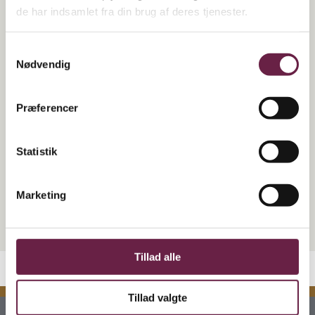
hverdagen.
de har indsamlet fra din brug af deres tjenester.
Et ideelt sæt til både den kvalitetsbevidste hjemmekok og som
gave til enhver madentusiast.
Samtykkevalg
Nødvendig
Specifikationer:
• 5 dele inkl. strygestål
Præferencer
• Fremstillet i Damaskus stål med VG10 kerne
• Præcise, skarpe og alsidige knive
• Ergonomiske Pakka-træhåndtag
Statistik
• Inkluderer strygestål til vedligeholdelse
• Leveres i elegant gaveemballage
Marketing
Vejl. pris kr. 4699.-
Tillad alle
Tillad valgte