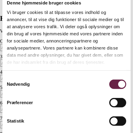
Levering
Denne hjemmeside bruger cookies
Bestil
Vi bruger cookies til at tilpasse vores indhold og
Hvad er jeres budget ?
annoncer, til at vise dig funktioner til sociale medier og til
at analysere vores trafik. Vi deler også oplysninger om
Vælg det antal gaver i skal bruge i prisgrupperne herunder
din brug af vores hjemmeside med vores partnere inden
for sociale medier, annonceringspartnere og
Op til 300 kr.
pr. medarbejder
analysepartnere. Vores partnere kan kombinere disse
data med andre oplysninger, du har givet dem, eller som
350 kr.
pr. medarbejder
de har indsamlet fra din brug af deres tjenester.
400 kr.
pr. medarbejder
Samtykkevalg
Nødvendig
560 kr.
pr. medarbejder
Præferencer
640 kr.
pr. medarbejder
720 kr.
pr. medarbejder
Statistik