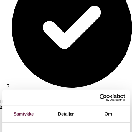
Gaveshop lukker 21 dage før levering
Betal med
VISA
,
VISA/Dankort
,
Mastercard
,
EAN betaling
,
MobilePay
eller
få tilsendt en faktura
Samtykke
Detaljer
Om
Budget
Gaver
Bekræft