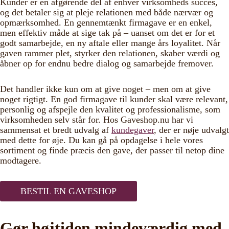
Kunder er en afgørende del af enhver virksomheds succes,
og det betaler sig at pleje relationen med både nærvær og
opmærksomhed. En gennemtænkt firmagave er en enkel,
men effektiv måde at sige tak på – uanset om det er for et
godt samarbejde, en ny aftale eller mange års loyalitet. Når
gaven rammer plet, styrker den relationen, skaber værdi og
åbner op for endnu bedre dialog og samarbejde fremover.
Det handler ikke kun om at give noget – men om at give
noget rigtigt. En god firmagave til kunder skal være relevant,
personlig og afspejle den kvalitet og professionalisme, som
virksomheden selv står for. Hos Gaveshop.nu har vi
sammensat et bredt udvalg af
kundegaver
, der er nøje udvalgt
med dette for øje. Du kan gå på opdagelse i hele vores
sortiment og finde præcis den gave, der passer til netop dine
modtagere.
BESTIL EN GAVESHOP
Gør højtiden mindeværdig med