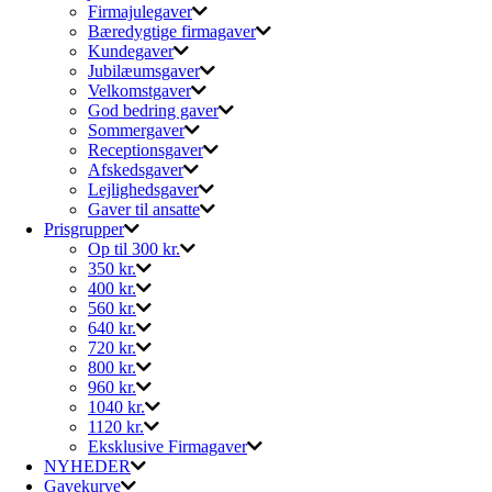
Firmajulegaver
Bæredygtige firmagaver
Kundegaver
Jubilæumsgaver
Velkomstgaver
God bedring gaver
Sommergaver
Receptionsgaver
Afskedsgaver
Lejlighedsgaver
Gaver til ansatte
Prisgrupper
Op til 300 kr.
350 kr.
400 kr.
560 kr.
640 kr.
720 kr.
800 kr.
960 kr.
1040 kr.
1120 kr.
Eksklusive Firmagaver
NYHEDER
Gavekurve