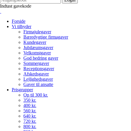
Indtast gavekode
Forside
Vi tilbyder
Firmajulegaver
Bæredygtige firmagaver
Kundegaver
Jubilæumsgaver
Velkomstgaver
God bedring gaver
Sommergaver
Receptionsgaver
Afskedsgaver
Lejlighedsgaver
Gaver til ansatte
Prisgrupper
Op til 300 kr.
350 kr.
400 kr.
560 kr.
640 kr.
720 kr.
800 kr.