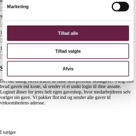
800 kr.
pr. medarbejder
Marketing
960 kr.
pr. medarbejder
1040 kr.
pr. medarbejder
Tillad alle
1120 kr.
pr. medarbejder
Tillad valgte
Så nemt er det!
Afvis
Det har aldrig været lettere at finde den perfekte firmagave! Vælg blot
hvad gaven må koste, så sender vi et unikt login til dine ansatte.
Loginet åbner for jeres helt egen gaveshop, hvor medarbejderen selv
vælger sin gave. Vi pakker flot ind og sender alle gaver til
virksomhedens adresse.
I vælger