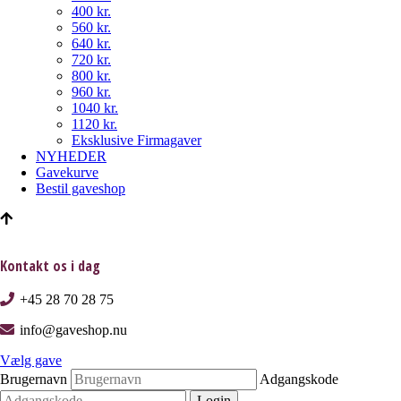
400 kr.
560 kr.
640 kr.
720 kr.
800 kr.
960 kr.
1040 kr.
1120 kr.
Eksklusive Firmagaver
NYHEDER
Gavekurve
Bestil gaveshop
Kontakt os i dag
+45 28 70 28 75
info@gaveshop.nu
Vælg gave
Brugernavn
Adgangskode
Login