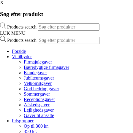
X
Søg efter produkt
Products search
LUK MENU
Products search
Forside
Vi tilbyder
Firmajulegaver
Bæredygtige firmagaver
Kundegaver
Jubilæumsgaver
Velkomstgaver
God bedring gaver
Sommergaver
Receptionsgaver
Afskedsgaver
Lejlighedsgaver
Gaver til ansatte
Prisgrupper
Op til 300 kr.
350 kr.