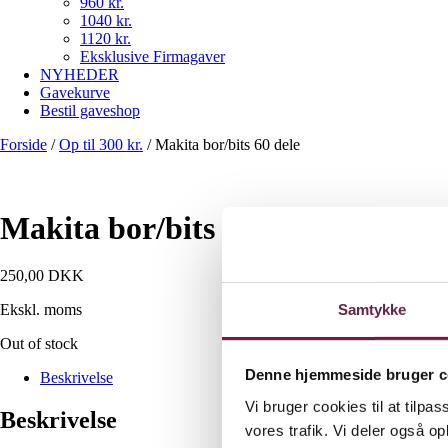
960 kr.
1040 kr.
1120 kr.
Eksklusive Firmagaver
NYHEDER
Gavekurve
Bestil gaveshop
Forside
/
Op til 300 kr.
/
Makita bor/bits 60 dele
Makita bor/bits 60 dele
250,00
DKK
Samtykke
Ekskl. moms
Out of stock
Denne hjemmeside bruger c
Beskrivelse
Vi bruger cookies til at tilpas
Beskrivelse
vores trafik. Vi deler også 