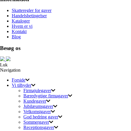
Skatteregler for gaver
Handelsbetingelser
Kataloger
Hvem er vi
Kontakt
Blog
Besøg os
Luk
Navigation
Forside
Vi tilbyder
Firmajulegaver
Bæredygtige firmagaver
Kundegaver
Jubilæumsgaver
Velkomstgaver
God bedring gaver
Sommergaver
Receptionsgaver