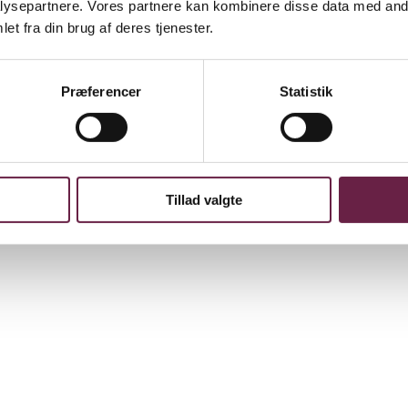
ysepartnere. Vores partnere kan kombinere disse data med andr
t i praktisk kuffert for let transport og opbevaring. Sættet indeholder f
et fra din brug af deres tjenester.
Præferencer
Statistik
Tillad valgte