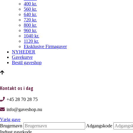
400 kr.
560 kr.
640 kr.
720 kr.
800 kr.
960 kr.
1040 kr.
1120 kr.
Eksklusive Firmagaver
NYHEDER
Gavekurve
Bestil gaveshop
Kontakt os i dag
+45 28 70 28 75
info@gaveshop.nu
Vælg gave
Brugernavn
Adgangskode
Indtast gavekode