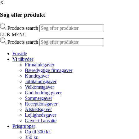
X
Søg efter produkt
Products search
LUK MENU
Products search
Forside
Vi tilbyder
Firmajulegaver
Bæredygtige firmagaver
Kundegaver
Jubilæumsgaver
Velkomstgaver
God bedring gaver
Sommergaver
Receptionsgaver
Afskedsgaver
Lejlighedsgaver
Gaver til ansatte
Prisgrupper
Op til 300 kr.
350 kr.