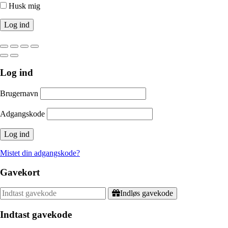
Husk mig
Log ind
Brugernavn
Adgangskode
Mistet din adgangskode?
Gavekort
Indløs gavekode
Indtast gavekode