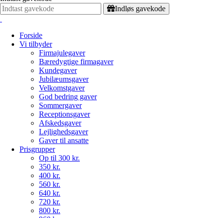
Indløs gavekode
Forside
Vi tilbyder
Firmajulegaver
Bæredygtige firmagaver
Kundegaver
Jubilæumsgaver
Velkomstgaver
God bedring gaver
Sommergaver
Receptionsgaver
Afskedsgaver
Lejlighedsgaver
Gaver til ansatte
Prisgrupper
Op til 300 kr.
350 kr.
400 kr.
560 kr.
640 kr.
720 kr.
800 kr.