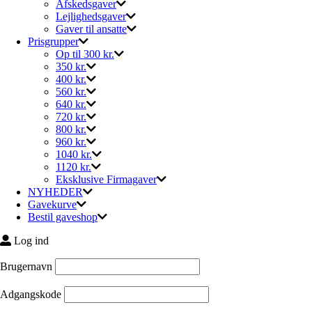
Afskedsgaver
Lejlighedsgaver
Gaver til ansatte
Prisgrupper
Op til 300 kr.
350 kr.
400 kr.
560 kr.
640 kr.
720 kr.
800 kr.
960 kr.
1040 kr.
1120 kr.
Eksklusive Firmagaver
NYHEDER
Gavekurve
Bestil gaveshop
Log ind
Brugernavn
Adgangskode