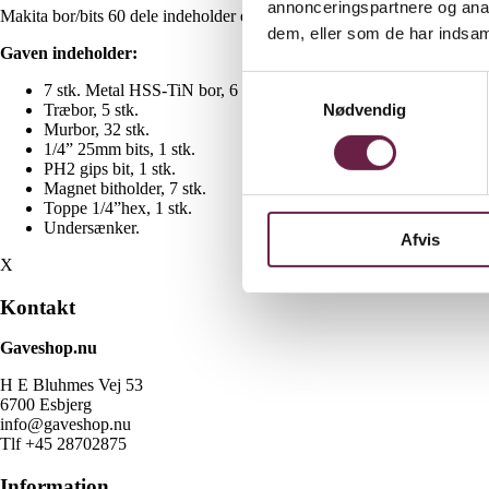
annonceringspartnere og anal
Makita bor/bits 60 dele indeholder et godt udvalg af bits og bor. Levere
dem, eller som de har indsaml
Gaven indeholder:
Samtykkevalg
7 stk. Metal HSS-TiN bor, 6 stk.
Nødvendig
Træbor, 5 stk.
Murbor, 32 stk.
1/4” 25mm bits, 1 stk.
PH2 gips bit, 1 stk.
Magnet bitholder, 7 stk.
Toppe 1/4”hex, 1 stk.
Undersænker.
Afvis
X
Kontakt
Gaveshop.nu
H E Bluhmes Vej 53
6700 Esbjerg
info@gaveshop.nu
Tlf +45 28702875
Information