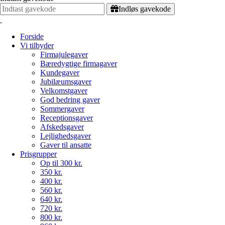
Indløs gavekode
Forside
Vi tilbyder
Firmajulegaver
Bæredygtige firmagaver
Kundegaver
Jubilæumsgaver
Velkomstgaver
God bedring gaver
Sommergaver
Receptionsgaver
Afskedsgaver
Lejlighedsgaver
Gaver til ansatte
Prisgrupper
Op til 300 kr.
350 kr.
400 kr.
560 kr.
640 kr.
720 kr.
800 kr.