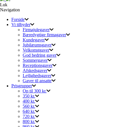
Luk
Navigation
Forside
Vi tilbyder
Firmajulegaver
Bæredygtige firmagaver
Kundegaver
Jubilæumsgaver
Velkomstgaver
God bedring gaver
Sommergaver
Receptionsgaver
Afskedsgaver
Lejlighedsgaver
Gaver til ansatte
Prisgrupper
Op til 300 kr.
350 kr.
400 kr.
560 kr.
640 kr.
720 kr.
800 kr.
960 kr.