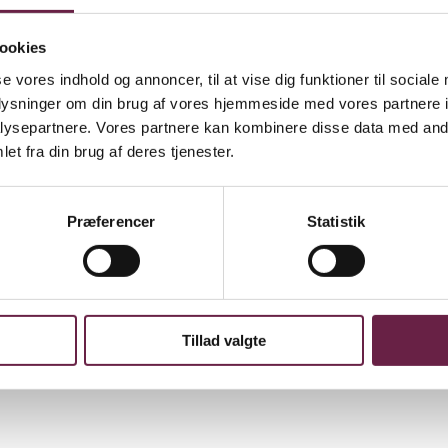
ookies
se vores indhold og annoncer, til at vise dig funktioner til sociale
oplysninger om din brug af vores hjemmeside med vores partnere i
danskdesignede Amagerhylde. A-Shelf er hylden, der giver mulighed for 
 med plads til opbevaring og udsmykning. Den ikoniske A-Shelf har med
ysepartnere. Vores partnere kan kombinere disse data med andr
et i delvist genbrugsstål fra skrotindustrien. De elegante linjer gør hyl
et fra din brug af deres tjenester.
 til indretningen. Denne A-Shelf hylde i stål monteres på væggen med skr
Præferencer
Statistik
Tillad valgte