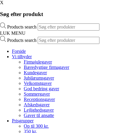
X
Søg efter produkt
Products search
LUK MENU
Products search
Forside
Vi tilbyder
Firmajulegaver
Bæredygtige firmagaver
Kundegaver
Jubilæumsgaver
Velkomstgaver
God bedring gaver
Sommergaver
Receptionsgaver
Afskedsgaver
Lejlighedsgaver
Gaver til ansatte
Prisgrupper
Op til 300 kr.
350 kr.