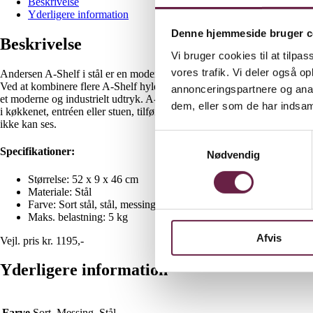
Beskrivelse
Yderligere information
Denne hjemmeside bruger c
Beskrivelse
Vi bruger cookies til at tilpas
vores trafik. Vi deler også 
Andersen A-Shelf i stål er en moderne nyfortolkning af den velkendte, 
Ved at kombinere flere A-Shelf hylder skabes en personlig og unik væg
annonceringspartnere og anal
et moderne og industrielt udtryk. A-Shelf hylden i stål er danskproducer
dem, eller som de har indsaml
i køkkenet, entréen eller stuen, tilfører den et æstetisk og enkelt præg
ikke kan ses.
Samtykkevalg
Specifikationer:
Nødvendig
Størrelse: 52 x 9 x 46 cm
Materiale: Stål
Farve: Sort stål, stål, messing
Maks. belastning: 5 kg
Afvis
Vejl. pris kr. 1195,-
Yderligere information
Farve
Sort, Messing, Stål