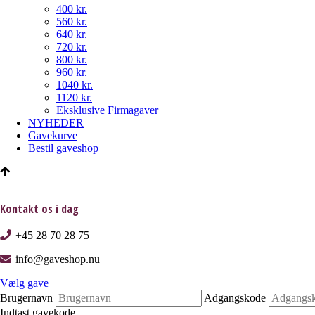
400 kr.
560 kr.
640 kr.
720 kr.
800 kr.
960 kr.
1040 kr.
1120 kr.
Eksklusive Firmagaver
NYHEDER
Gavekurve
Bestil gaveshop
Kontakt os i dag
+45 28 70 28 75
info@gaveshop.nu
Vælg gave
Brugernavn
Adgangskode
Indtast gavekode