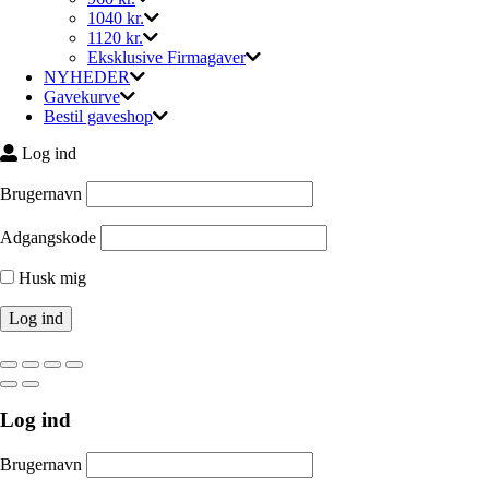
1040 kr.
1120 kr.
Eksklusive Firmagaver
NYHEDER
Gavekurve
Bestil gaveshop
Log ind
Brugernavn
Adgangskode
Husk mig
Log ind
Brugernavn