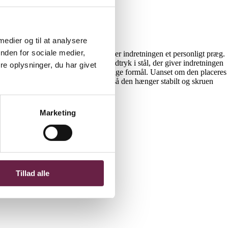
 medier og til at analysere
nden for sociale medier,
at udstille familiens minder og giver indretningen et personligt præg.
 dette design opnået et moderne udtryk i stål, der giver indretningen
e oplysninger, du har givet
den alsidig og ideel til mange forskellige formål. Uanset om den placeres
uer, der er placeret under hylderne, så den hænger stabilt og skruen
Marketing
Tillad alle