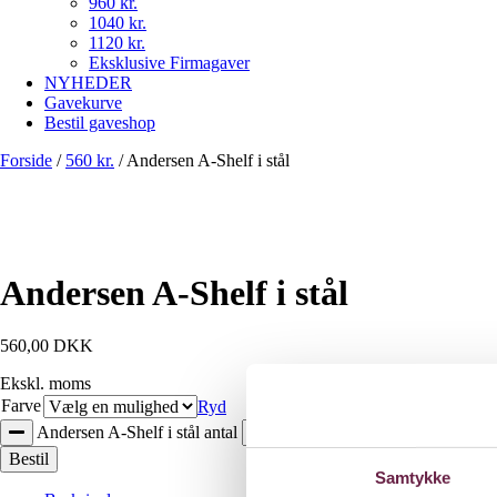
960 kr.
1040 kr.
1120 kr.
Eksklusive Firmagaver
NYHEDER
Gavekurve
Bestil gaveshop
Forside
/
560 kr.
/
Andersen A-Shelf i stål
Andersen A-Shelf i stål
560,00
DKK
Ekskl. moms
Farve
Ryd
Andersen A-Shelf i stål antal
Bestil
Samtykke