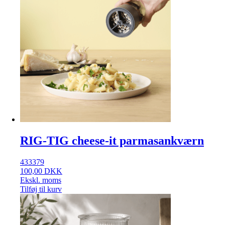
RIG-TIG cheese-it parmasankværn
433379
100,00
DKK
Ekskl. moms
Tilføj til kurv