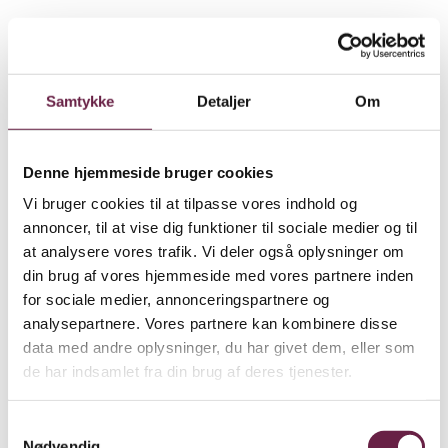
434172
250,00
DKK
Ekskl. moms
Tilføj til kurv
Samtykke
Detaljer
Om
Dyberg Larsen Borås bordlampe
Denne hjemmeside bruger cookies
434127
260,00
DKK
Vi bruger cookies til at tilpasse vores indhold og
Ekskl. moms
annoncer, til at vise dig funktioner til sociale medier og til
Vælg muligheder
at analysere vores trafik. Vi deler også oplysninger om
din brug af vores hjemmeside med vores partnere inden
Dyberg Larsen Starlight mini
for sociale medier, annonceringspartnere og
bordlampe
analysepartnere. Vores partnere kan kombinere disse
data med andre oplysninger, du har givet dem, eller som
434104
de har indsamlet fra din brug af deres tjenester.
250,00
DKK
Ekskl. moms
Vælg muligheder
Samtykkevalg
Nødvendig