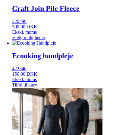
Craft Join Pile Fleece
320496
300,00
DKK
Ekskl. moms
Vælg muligheder
Ecooking håndpleje
422346
150,00
DKK
Ekskl. moms
Tilføj til kurv