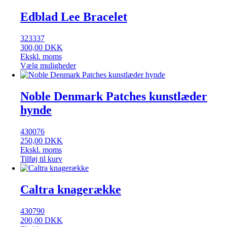
Edblad Lee Bracelet
323337
300,00
DKK
Ekskl. moms
Vælg muligheder
Noble Denmark Patches kunstlæder
hynde
430076
250,00
DKK
Ekskl. moms
Tilføj til kurv
Caltra knagerække
430790
200,00
DKK