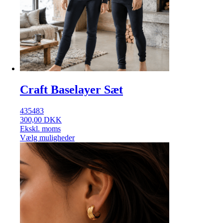
Craft Baselayer Sæt
435483
300,00
DKK
Ekskl. moms
Vælg muligheder