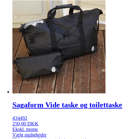
Sagaform Vide taske og toilettaske
434492
250,00
DKK
Ekskl. moms
Vælg muligheder