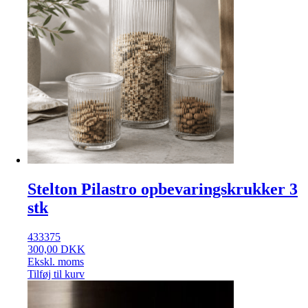
Stelton Pilastro opbevaringskrukker 3
stk
433375
300,00
DKK
Ekskl. moms
Tilføj til kurv