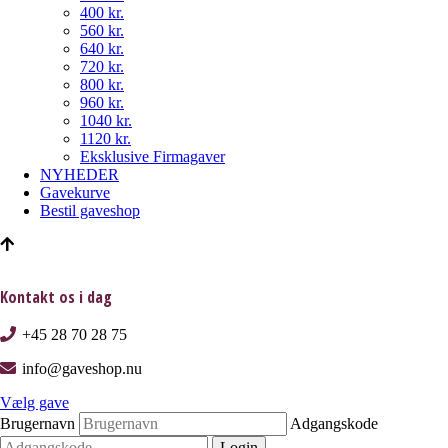
400 kr.
560 kr.
640 kr.
720 kr.
800 kr.
960 kr.
1040 kr.
1120 kr.
Eksklusive Firmagaver
NYHEDER
Gavekurve
Bestil gaveshop
Kontakt os i dag
+45 28 70 28 75
info@gaveshop.nu
Vælg gave
Brugernavn
Adgangskode
Login