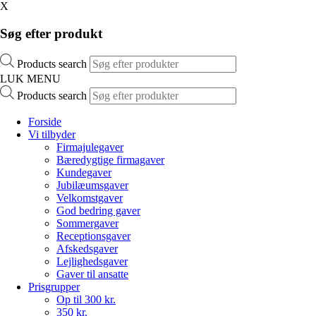
X
Søg efter produkt
Products search
LUK MENU
Products search
Forside
Vi tilbyder
Firmajulegaver
Bæredygtige firmagaver
Kundegaver
Jubilæumsgaver
Velkomstgaver
God bedring gaver
Sommergaver
Receptionsgaver
Afskedsgaver
Lejlighedsgaver
Gaver til ansatte
Prisgrupper
Op til 300 kr.
350 kr.