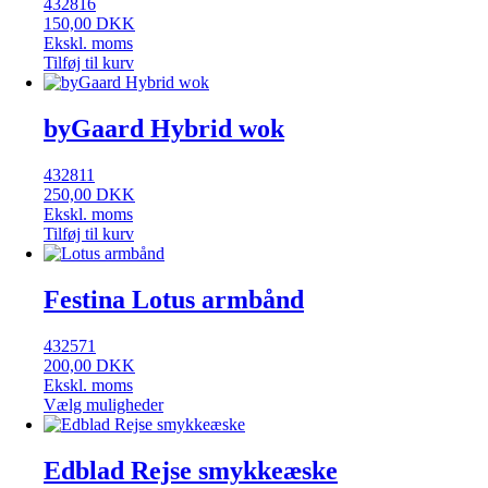
432816
150,00
DKK
Ekskl. moms
Tilføj til kurv
byGaard Hybrid wok
432811
250,00
DKK
Ekskl. moms
Tilføj til kurv
Festina Lotus armbånd
432571
200,00
DKK
Ekskl. moms
Vælg muligheder
Edblad Rejse smykkeæske