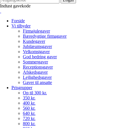
Indtast gavekode
Forside
Vi tilbyder
Firmajulegaver
Bæredygtige firmagaver
Kundegaver
Jubilæumsgaver
Velkomstgaver
God bedring gaver
Sommergaver
Receptionsgaver
Afskedsgaver
Lejlighedsgaver
Gaver til ansatte
Prisgrupper
Op til 300 kr.
350 kr.
400 kr.
560 kr.
640 kr.
720 kr.
800 kr.