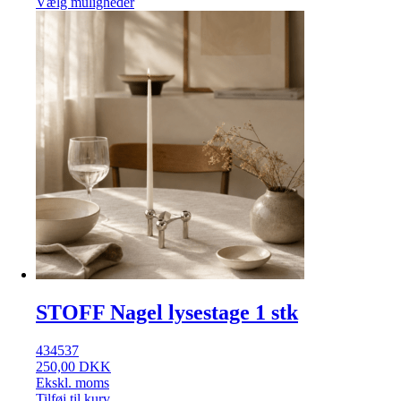
Vælg muligheder
STOFF Nagel lysestage 1 stk
434537
250,00
DKK
Ekskl. moms
Tilføj til kurv