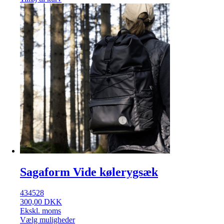
Sagaform Vide kølerygsæk
434528
300,00
DKK
Ekskl. moms
Vælg muligheder