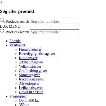
X
Søg efter produkt
Products search
LUK MENU
Products search
Forside
Vi tilbyder
Firmajulegaver
Bæredygtige firmagaver
Kundegaver
Jubilæumsgaver
Velkomstgaver
God bedring gaver
Sommergaver
Receptionsgaver
Afskedsgaver
Lejlighedsgaver
Gaver til ansatte
Prisgrupper
Op til 300 kr.
350 kr.