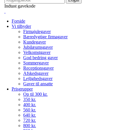
Indtast gavekode
Forside
Vi tilbyder
Firmajulegaver
Bæredygtige firmagaver
Kundegaver
Jubilæumsgaver
Velkomstgaver
God bedring gaver
Sommergaver
Receptionsgaver
Afskedsgaver
Lejlighedsgaver
Gaver til ansatte
Prisgrupper
Op til 300 kr.
350 kr.
400 kr.
560 kr.
640 kr.
720 kr.
800 kr.