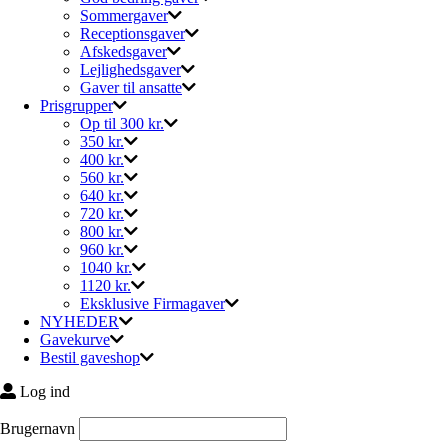
Sommergaver
Receptionsgaver
Afskedsgaver
Lejlighedsgaver
Gaver til ansatte
Prisgrupper
Op til 300 kr.
350 kr.
400 kr.
560 kr.
640 kr.
720 kr.
800 kr.
960 kr.
1040 kr.
1120 kr.
Eksklusive Firmagaver
NYHEDER
Gavekurve
Bestil gaveshop
Log ind
Brugernavn