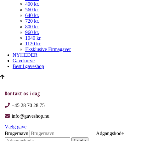
400 kr.
560 kr.
640 kr.
720 kr.
800 kr.
960 kr.
1040 kr.
1120 kr.
Eksklusive Firmagaver
NYHEDER
Gavekurve
Bestil gaveshop
Kontakt os i dag
+45 28 70 28 75
info@gaveshop.nu
Vælg gave
Brugernavn
Adgangskode
Login