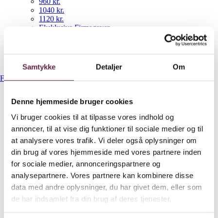
960 kr.
1040 kr.
1120 kr.
Eksklusive Firmagaver
NYHEDER
Gavekurve
Bestil gaveshop
Samtykke
Detaljer
Om
Forside
/
Gavekurve
/
Anthon Berg Chokolader Large
Denne hjemmeside bruger cookies
Anthon Berg Chokolader
Vi bruger cookies til at tilpasse vores indhold og
annoncer, til at vise dig funktioner til sociale medier og til
Large
at analysere vores trafik. Vi deler også oplysninger om
din brug af vores hjemmeside med vores partnere inden
470,00
DKK
for sociale medier, annonceringspartnere og
analysepartnere. Vores partnere kan kombinere disse
Ekskl. moms
data med andre oplysninger, du har givet dem, eller som
Available on backorder
de har indsamlet fra din brug af deres tjenester.
Anthon Berg Chokolader Large antal