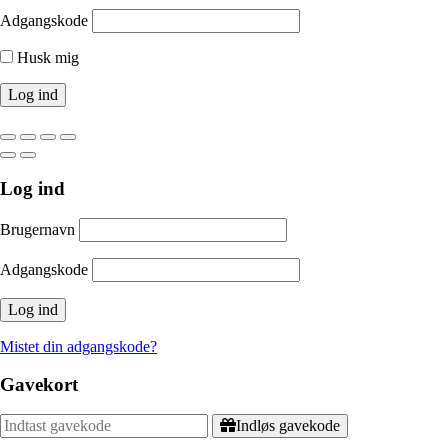
Adgangskode
Husk mig
Log ind
Brugernavn
Adgangskode
Mistet din adgangskode?
Gavekort
Indløs gavekode