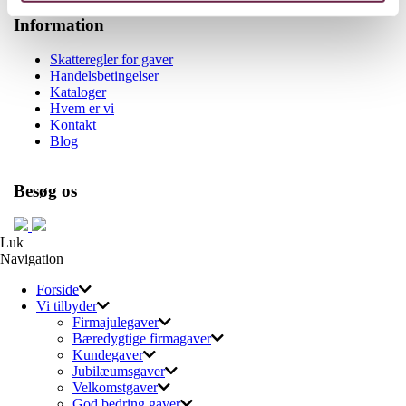
Information
Skatteregler for gaver
Handelsbetingelser
Kataloger
Hvem er vi
Kontakt
Blog
Besøg os
Luk
Navigation
Forside
Vi tilbyder
Firmajulegaver
Bæredygtige firmagaver
Kundegaver
Jubilæumsgaver
Velkomstgaver
God bedring gaver