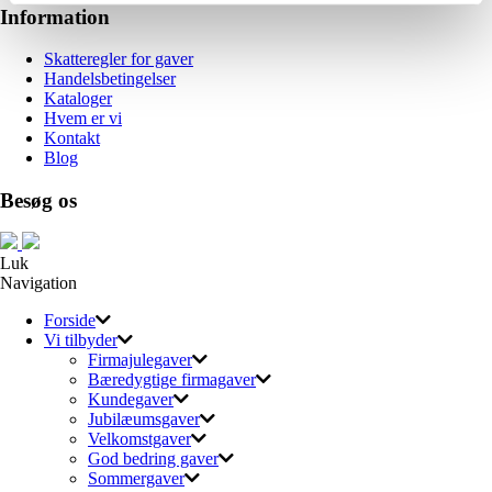
Information
Skatteregler for gaver
Handelsbetingelser
Kataloger
Hvem er vi
Kontakt
Blog
Besøg os
Luk
Navigation
Forside
Vi tilbyder
Firmajulegaver
Bæredygtige firmagaver
Kundegaver
Jubilæumsgaver
Velkomstgaver
God bedring gaver
Sommergaver