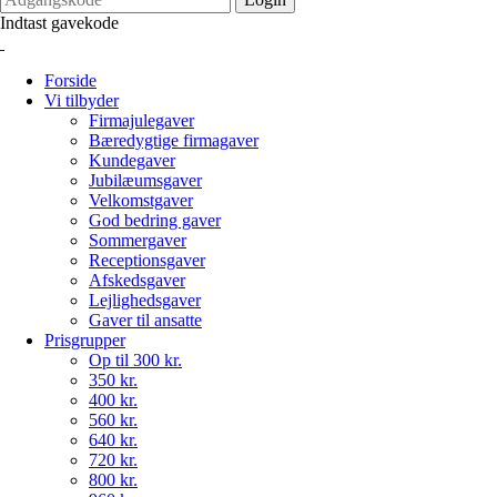
Indtast gavekode
Forside
Vi tilbyder
Firmajulegaver
Bæredygtige firmagaver
Kundegaver
Jubilæumsgaver
Velkomstgaver
God bedring gaver
Sommergaver
Receptionsgaver
Afskedsgaver
Lejlighedsgaver
Gaver til ansatte
Prisgrupper
Op til 300 kr.
350 kr.
400 kr.
560 kr.
640 kr.
720 kr.
800 kr.