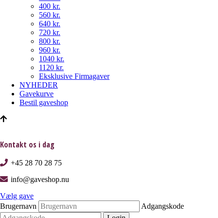
400 kr.
560 kr.
640 kr.
720 kr.
800 kr.
960 kr.
1040 kr.
1120 kr.
Eksklusive Firmagaver
NYHEDER
Gavekurve
Bestil gaveshop
Kontakt os i dag
+45 28 70 28 75
info@gaveshop.nu
Vælg gave
Brugernavn
Adgangskode
Login