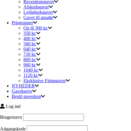
Receptionsgaver
Afskedsgaver
Lejlighedsgaver
Gaver til ansatte
Prisgrupper
Op til 300 kr.
350 kr.
400 kr.
560 kr.
640 kr.
720 kr.
800 kr.
960 kr.
1040 kr.
1120 kr.
Eksklusive Firmagaver
NYHEDER
Gavekurve
Bestil gaveshop
Log ind
Brugernavn
Adgangskode