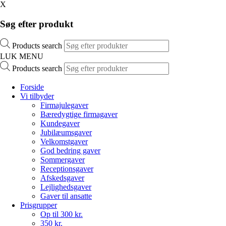
X
Søg efter produkt
Products search
LUK MENU
Products search
Forside
Vi tilbyder
Firmajulegaver
Bæredygtige firmagaver
Kundegaver
Jubilæumsgaver
Velkomstgaver
God bedring gaver
Sommergaver
Receptionsgaver
Afskedsgaver
Lejlighedsgaver
Gaver til ansatte
Prisgrupper
Op til 300 kr.
350 kr.