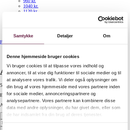
960 kr.
1040 kr.
1120 kr.
Eksklusive Firmagaver
NYHEDER
Gavekurve
Bestil gaveshop
Samtykke
Detaljer
Om
Forside
/
560 kr.
/
Arne Jacobsen serveringskande
Denne hjemmeside bruger cookies
Vi bruger cookies til at tilpasse vores indhold og
Arne Jacobsen serveringskande
annoncer, til at vise dig funktioner til sociale medier og til
at analysere vores trafik. Vi deler også oplysninger om
560,00
DKK
din brug af vores hjemmeside med vores partnere inden
for sociale medier, annonceringspartnere og
Ekskl. moms
analysepartnere. Vores partnere kan kombinere disse
Available on backorder
data med andre oplysninger, du har givet dem, eller som
de har indsamlet fra din brug af deres tjenester.
Arne Jacobsen serveringskande antal
Bestil