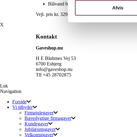
Blåvand bolcher 1000G
Afvis
Vejl. pris kr. 329,-
X
Kontakt
Gaveshop.nu
H E Bluhmes Vej 53
6700 Esbjerg
info@gaveshop.nu
Tlf +45 28702875
Luk
Navigation
Forside
Vi tilbyder
Firmajulegaver
Bæredygtige firmagaver
Kundegaver
Jubilæumsgaver
Velkomstgaver