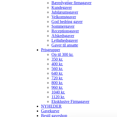
Bæredygtige firmagaver
Kundegaver
Jubilæumsgaver
Velkomstgaver
God bedring gaver
Sommergaver
Receptionsgaver
Afskedsgaver
Lejlighedsgaver
Gaver til ansatte
Prisgrupper
Op til 300 kr.
350 kr.
400 kr.
560 kr.
640 kr.
720 kr.
800 kr.
960 kr.
1040 kr.
1120 kr.
Eksklusive Firmagaver
NYHEDER
Gavekurve
Bestil gaveshop