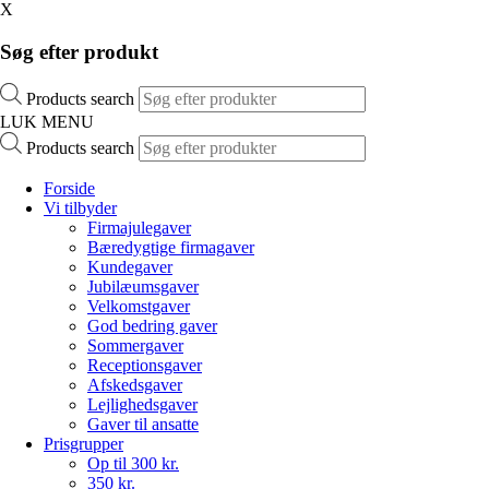
X
Søg efter produkt
Products search
LUK MENU
Products search
Forside
Vi tilbyder
Firmajulegaver
Bæredygtige firmagaver
Kundegaver
Jubilæumsgaver
Velkomstgaver
God bedring gaver
Sommergaver
Receptionsgaver
Afskedsgaver
Lejlighedsgaver
Gaver til ansatte
Prisgrupper
Op til 300 kr.
350 kr.