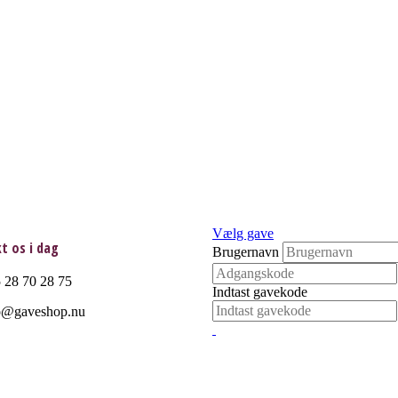
Vælg gave
t os i dag
Brugernavn
 28 70 28 75
Indtast gavekode
o@gaveshop.nu