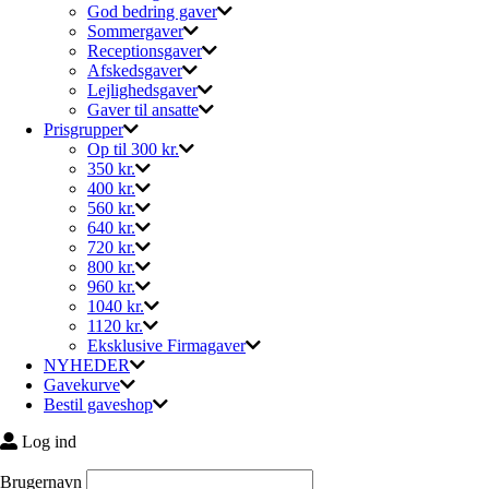
God bedring gaver
Sommergaver
Receptionsgaver
Afskedsgaver
Lejlighedsgaver
Gaver til ansatte
Prisgrupper
Op til 300 kr.
350 kr.
400 kr.
560 kr.
640 kr.
720 kr.
800 kr.
960 kr.
1040 kr.
1120 kr.
Eksklusive Firmagaver
NYHEDER
Gavekurve
Bestil gaveshop
Log ind
Brugernavn