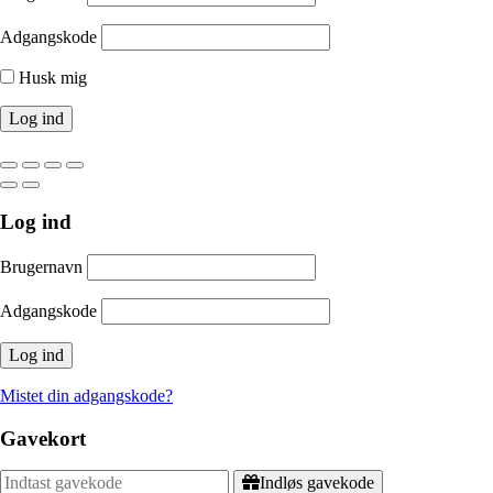
Adgangskode
Husk mig
Log ind
Brugernavn
Adgangskode
Mistet din adgangskode?
Gavekort
Indløs gavekode