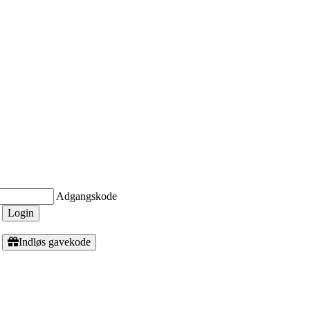
Adgangskode
Login
Indløs gavekode