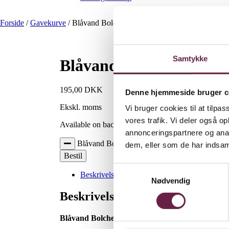
Forside
/
Gavekurve
/
Blåvand Bolcher Large
Samtykke
Blåvand Bolcher Large
195,00
DKK
Denne hjemmeside bruger c
Ekskl. moms
Vi bruger cookies til at tilpas
vores trafik. Vi deler også 
Available on backorder
annonceringspartnere og anal
Blåvand Bolcher Large antal
dem, eller som de har indsaml
Bestil
Samtykkevalg
Beskrivelse
Nødvendig
Beskrivelse
Blåvand Bolcher Large indeholder: