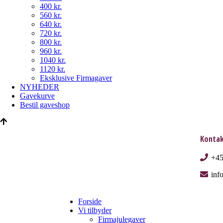
400 kr.
560 kr.
640 kr.
720 kr.
800 kr.
960 kr.
1040 kr.
1120 kr.
Eksklusive Firmagaver
NYHEDER
Gavekurve
Bestil gaveshop
Kontak
+45
inf
Forside
Vi tilbyder
Firmajulegaver