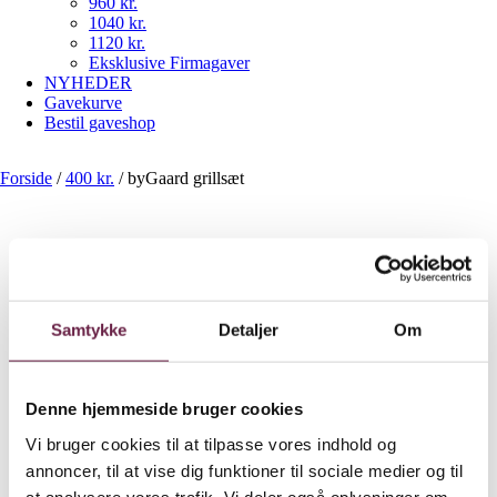
960 kr.
1040 kr.
1120 kr.
Eksklusive Firmagaver
NYHEDER
Gavekurve
Bestil gaveshop
Forside
/
400 kr.
/
byGaard grillsæt
byGaard grillsæt
Samtykke
Detaljer
Om
400,00
DKK
Ekskl. moms
Denne hjemmeside bruger cookies
Available on backorder
Vi bruger cookies til at tilpasse vores indhold og
byGaard grillsæt antal
annoncer, til at vise dig funktioner til sociale medier og til
at analysere vores trafik. Vi deler også oplysninger om