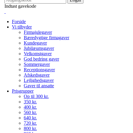
Indtast gavekode
Forside
Vi tilbyder
Firmajulegaver
Bæredygtige firmagaver
Kundegaver
Jubilæumsgaver
Velkomstgaver
God bedring gaver
Sommergaver
Receptionsgaver
Afskedsgaver
Lejlighedsgaver
Gaver til ansatte
Prisgrupper
Op til 300 kr.
350 kr.
400 kr.
560 kr.
640 kr.
720 kr.
800 kr.