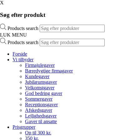
X
Søg efter produkt
Products search
LUK MENU
Products search
Forside
Vi tilbyder
Firmajulegaver
Bæredygtige firmagaver
Kundegaver
Jubilæumsgaver
Velkomstgaver
God bedring gaver
Sommergaver
Receptionsgaver
Afskedsgaver
Lejlighedsgaver
Gaver til ansatte
Prisgrupper
Op til 300 kr.
350 kr.