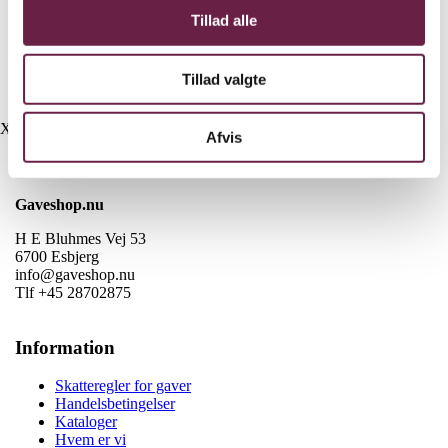
1 stk byGaard Stegeplade
Tillad alle
1 stk byGaard Smasher
1 stk byGaard handsker
1 stk byGaard Palet
Tillad valgte
Vejl. pris kr. 1097,-
X
Afvis
Kontakt
Gaveshop.nu
H E Bluhmes Vej 53
6700 Esbjerg
info@gaveshop.nu
Tlf +45 28702875
Information
Skatteregler for gaver
Handelsbetingelser
Kataloger
Hvem er vi