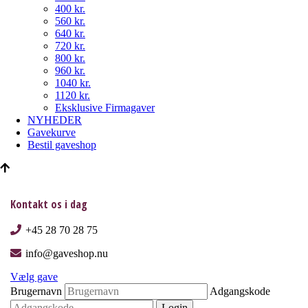
400 kr.
560 kr.
640 kr.
720 kr.
800 kr.
960 kr.
1040 kr.
1120 kr.
Eksklusive Firmagaver
NYHEDER
Gavekurve
Bestil gaveshop
Kontakt os i dag
+45 28 70 28 75
info@gaveshop.nu
Vælg gave
Brugernavn
Adgangskode
Login