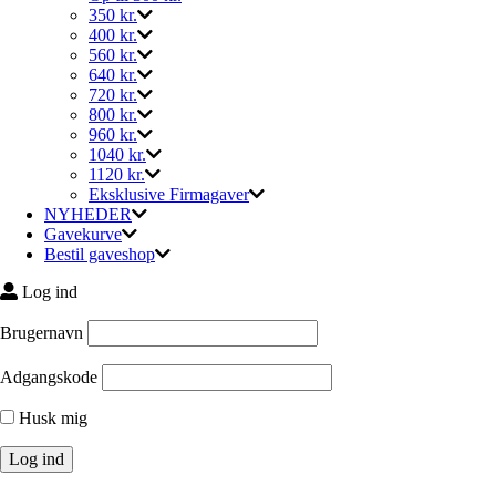
350 kr.
400 kr.
560 kr.
640 kr.
720 kr.
800 kr.
960 kr.
1040 kr.
1120 kr.
Eksklusive Firmagaver
NYHEDER
Gavekurve
Bestil gaveshop
Log ind
Brugernavn
Adgangskode
Husk mig