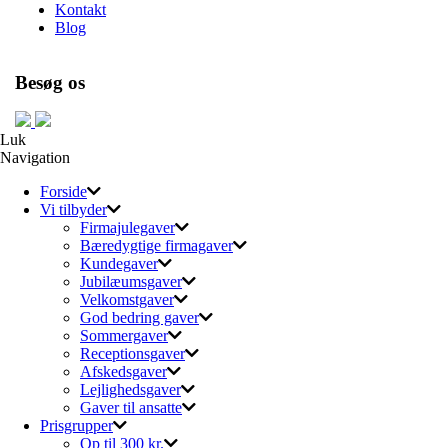
Kontakt
Blog
Besøg os
Luk
Navigation
Forside
Vi tilbyder
Firmajulegaver
Bæredygtige firmagaver
Kundegaver
Jubilæumsgaver
Velkomstgaver
God bedring gaver
Sommergaver
Receptionsgaver
Afskedsgaver
Lejlighedsgaver
Gaver til ansatte
Prisgrupper
Op til 300 kr.