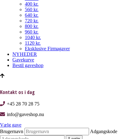
400 kr.
560 kr.
640 kr.
720 kr.
800 kr.
960 kr.
1040 kr.
1120 kr.
Eksklusive Firmagaver
NYHEDER
Gavekurve
Bestil gaveshop
Kontakt os i dag
+45 28 70 28 75
info@gaveshop.nu
Vælg gave
Brugernavn
Adgangskode
Login