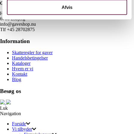
Gaveshop.nu
Afvis
H E Bluhmes Vej 53
6700 Esbjerg
info@gaveshop.nu
Tlf +45 28702875
Information
Skatteregler for gaver
Handelsbetingelser
Kataloger
Hvem er vi
Kontakt
Blog
Besøg os
Luk
Navigation
Forside
Vi tilbyder