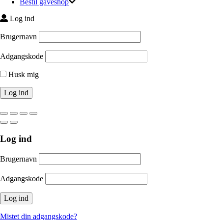
Bestil gaveshop
Log ind
Brugernavn
Adgangskode
Husk mig
Log ind
Brugernavn
Adgangskode
Mistet din adgangskode?