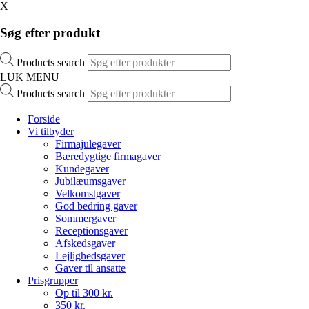
X
Søg efter produkt
Products search
LUK MENU
Products search
Forside
Vi tilbyder
Firmajulegaver
Bæredygtige firmagaver
Kundegaver
Jubilæumsgaver
Velkomstgaver
God bedring gaver
Sommergaver
Receptionsgaver
Afskedsgaver
Lejlighedsgaver
Gaver til ansatte
Prisgrupper
Op til 300 kr.
350 kr.