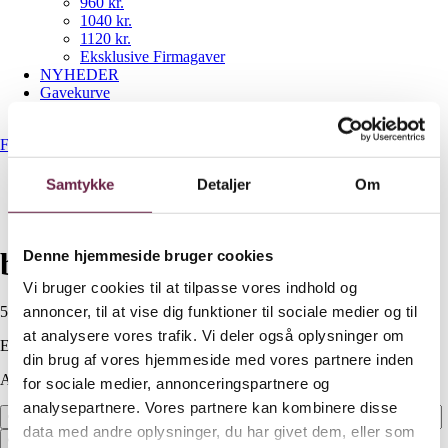
960 kr.
1040 kr.
1120 kr.
Eksklusive Firmagaver
NYHEDER
Gavekurve
Bestil gaveshop
Forside
/
560 kr.
/
byGaard Grydesæt 6 dele
Samtykke
Detaljer
Om
byGaard Grydesæt 6 dele
Denne hjemmeside bruger cookies
Vi bruger cookies til at tilpasse vores indhold og
annoncer, til at vise dig funktioner til sociale medier og til
560,00
DKK
at analysere vores trafik. Vi deler også oplysninger om
Ekskl. moms
din brug af vores hjemmeside med vores partnere inden
Available on backorder
for sociale medier, annonceringspartnere og
analysepartnere. Vores partnere kan kombinere disse
byGaard Grydesæt 6 dele antal
data med andre oplysninger, du har givet dem, eller som