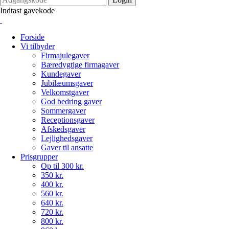
Indtast gavekode
Forside
Vi tilbyder
Firmajulegaver
Bæredygtige firmagaver
Kundegaver
Jubilæumsgaver
Velkomstgaver
God bedring gaver
Sommergaver
Receptionsgaver
Afskedsgaver
Lejlighedsgaver
Gaver til ansatte
Prisgrupper
Op til 300 kr.
350 kr.
400 kr.
560 kr.
640 kr.
720 kr.
800 kr.