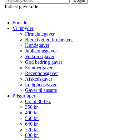
Indtast gavekode
Forside
Vi tilbyder
Firmajulegaver
Bæredygtige firmagaver
Kundegaver
Jubilæumsgaver
Velkomstgaver
God bedring gaver
Sommergaver
Receptionsgaver
Afskedsgaver
Lejlighedsgaver
Gaver til ansatte
Prisgrupper
Op til 300 kr.
350 kr.
400 kr.
560 kr.
640 kr.
720 kr.
800 kr.