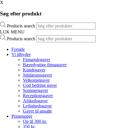
X
Søg efter produkt
Products search
LUK MENU
Products search
Forside
Vi tilbyder
Firmajulegaver
Bæredygtige firmagaver
Kundegaver
Jubilæumsgaver
Velkomstgaver
God bedring gaver
Sommergaver
Receptionsgaver
Afskedsgaver
Lejlighedsgaver
Gaver til ansatte
Prisgrupper
Op til 300 kr.
350 kr.