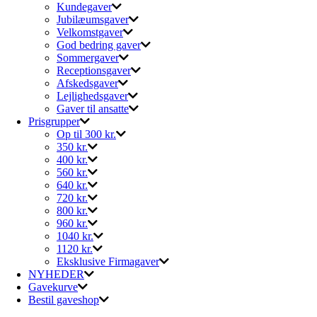
Kundegaver
Jubilæumsgaver
Velkomstgaver
God bedring gaver
Sommergaver
Receptionsgaver
Afskedsgaver
Lejlighedsgaver
Gaver til ansatte
Prisgrupper
Op til 300 kr.
350 kr.
400 kr.
560 kr.
640 kr.
720 kr.
800 kr.
960 kr.
1040 kr.
1120 kr.
Eksklusive Firmagaver
NYHEDER
Gavekurve
Bestil gaveshop