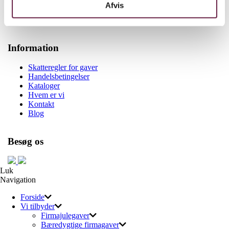
6700 Esbjerg
Afvis
info@gaveshop.nu
Tlf +45 28702875
Information
Skatteregler for gaver
Handelsbetingelser
Kataloger
Hvem er vi
Kontakt
Blog
Besøg os
Luk
Navigation
Forside
Vi tilbyder
Firmajulegaver
Bæredygtige firmagaver