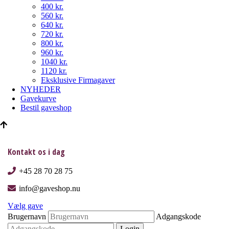
400 kr.
560 kr.
640 kr.
720 kr.
800 kr.
960 kr.
1040 kr.
1120 kr.
Eksklusive Firmagaver
NYHEDER
Gavekurve
Bestil gaveshop
Kontakt os i dag
+45 28 70 28 75
info@gaveshop.nu
Vælg gave
Brugernavn
Adgangskode
Login