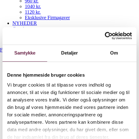
960 kr.
1040 kr.
1120 kr.
Eksklusive Firmagaver
NYHEDER
Gavekurve
Bestil gaveshop
Forside
/
640 kr.
/
byGaard Isterningmaskine
Samtykke
Detaljer
Om
Denne hjemmeside bruger cookies
byGaard Isterningmaskine
Vi bruger cookies til at tilpasse vores indhold og
annoncer, til at vise dig funktioner til sociale medier og til
640,00
DKK
at analysere vores trafik. Vi deler også oplysninger om
Ekskl. moms
din brug af vores hjemmeside med vores partnere inden
for sociale medier, annonceringspartnere og
På lager
analysepartnere. Vores partnere kan kombinere disse
byGaard Isterningmaskine antal
data med andre oplysninger, du har givet dem, eller som
Bestil
de har indsamlet fra din brug af deres tjenester.