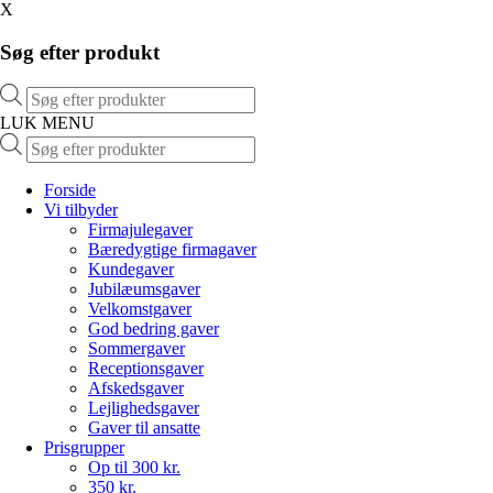
X
Søg efter produkt
Products
search
LUK MENU
Products
search
Forside
Vi tilbyder
Firmajulegaver
Bæredygtige firmagaver
Kundegaver
Jubilæumsgaver
Velkomstgaver
God bedring gaver
Sommergaver
Receptionsgaver
Afskedsgaver
Lejlighedsgaver
Gaver til ansatte
Prisgrupper
Op til 300 kr.
350 kr.