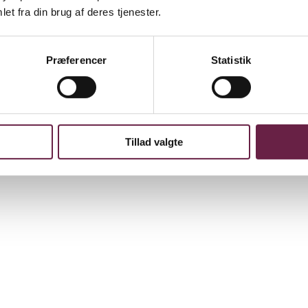
et fra din brug af deres tjenester.
Præferencer
Statistik
en fra byGaard. De naturlige sten holder effektivt på varmen og er id
 at bruge – uanset om du er nybegynder eller erfaren.
ra forkælelse.
Tillad valgte