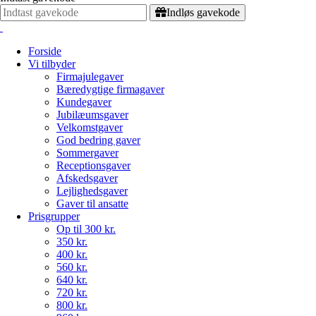
Indløs gavekode
Forside
Vi tilbyder
Firmajulegaver
Bæredygtige firmagaver
Kundegaver
Jubilæumsgaver
Velkomstgaver
God bedring gaver
Sommergaver
Receptionsgaver
Afskedsgaver
Lejlighedsgaver
Gaver til ansatte
Prisgrupper
Op til 300 kr.
350 kr.
400 kr.
560 kr.
640 kr.
720 kr.
800 kr.