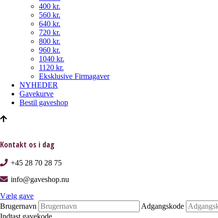
400 kr.
560 kr.
640 kr.
720 kr.
800 kr.
960 kr.
1040 kr.
1120 kr.
Eksklusive Firmagaver
NYHEDER
Gavekurve
Bestil gaveshop
Kontakt os i dag
+45 28 70 28 75
info@gaveshop.nu
Vælg gave
Brugernavn
Adgangskode
Indtast gavekode