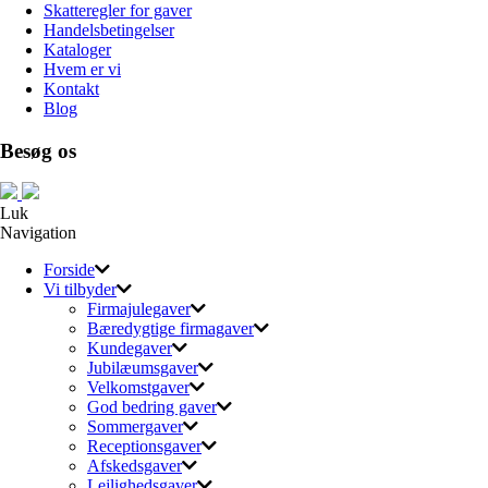
Skatteregler for gaver
Handelsbetingelser
Kataloger
Hvem er vi
Kontakt
Blog
Besøg os
Luk
Navigation
Forside
Vi tilbyder
Firmajulegaver
Bæredygtige firmagaver
Kundegaver
Jubilæumsgaver
Velkomstgaver
God bedring gaver
Sommergaver
Receptionsgaver
Afskedsgaver
Lejlighedsgaver