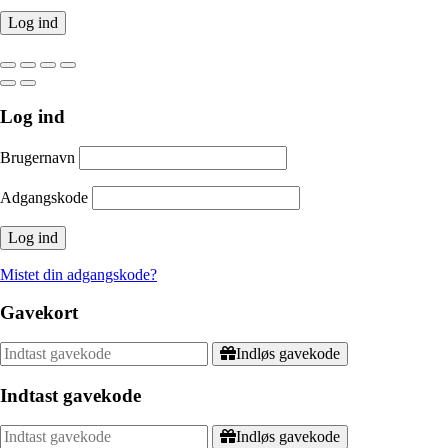
Log ind
Brugernavn
Adgangskode
Mistet din adgangskode?
Gavekort
Indløs gavekode
Indtast gavekode
Indløs gavekode