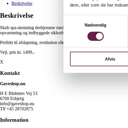
Sten
Beskrivelse
dem, eller som de har indsaml
Sæt
antal
Beskrivelse
Samtykkevalg
Nødvendig
Skab spa-stemning derhjemme med dette komplette sæt af varme basaltst
opvarmning og indbyggede sikkerhedsfunktioner er sættet nemt og trygt
Perfekt til afslapning, restitution eller som gave til én, der fortjener ekst
Vejl. pris kr. 1499,-
Afvis
X
Kontakt
Gaveshop.nu
H E Bluhmes Vej 53
6700 Esbjerg
info@gaveshop.nu
Tlf +45 28702875
Information