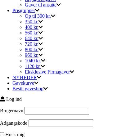
Gaver til ansatte
Prisgrupper
Op til 300 kr.
350 kr.
400 kr.
560 kr.
640 kr.
720 kr.
800 kr.
960 kr.
1040 kr.
1120 kr.
Eksklusive Firmagaver
NYHEDER
Gavekurve
Bestil gaveshop
Log ind
Brugernavn
Adgangskode
Husk mig