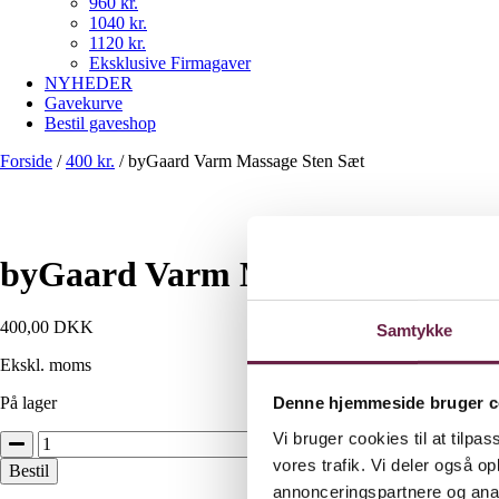
960 kr.
1040 kr.
1120 kr.
Eksklusive Firmagaver
NYHEDER
Gavekurve
Bestil gaveshop
Forside
/
400 kr.
/
byGaard Varm Massage Sten Sæt
byGaard Varm Massage Sten Sæ
400,00
DKK
Samtykke
Ekskl. moms
Denne hjemmeside bruger c
På lager
Vi bruger cookies til at tilpas
byGaard
Varm
vores trafik. Vi deler også 
Bestil
Massage
annonceringspartnere og anal