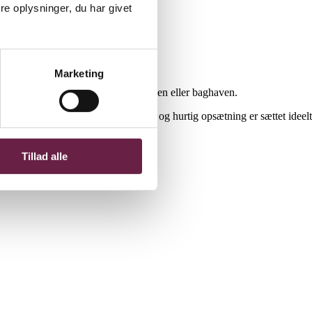
e oplysninger, du har givet
Marketing
a picnic og fisketure til campingpladsen eller baghaven.
ring og transport. Med lav vægt og hurtig opsætning er sættet ideelt
Tillad alle