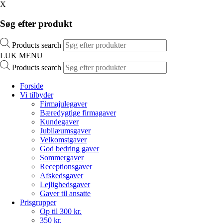
X
Søg efter produkt
Products search
LUK MENU
Products search
Forside
Vi tilbyder
Firmajulegaver
Bæredygtige firmagaver
Kundegaver
Jubilæumsgaver
Velkomstgaver
God bedring gaver
Sommergaver
Receptionsgaver
Afskedsgaver
Lejlighedsgaver
Gaver til ansatte
Prisgrupper
Op til 300 kr.
350 kr.