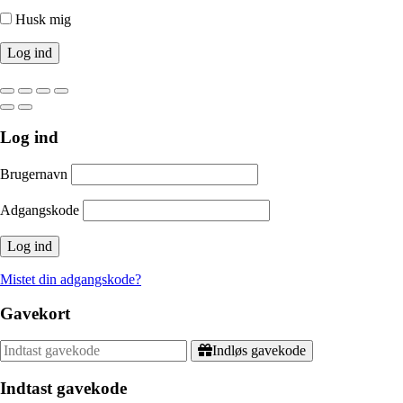
Husk mig
Log ind
Brugernavn
Adgangskode
Mistet din adgangskode?
Gavekort
Indløs gavekode
Indtast gavekode