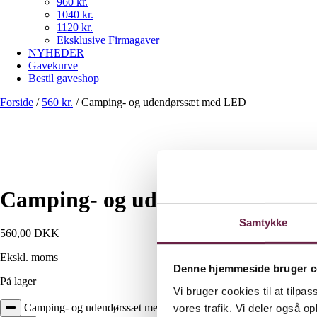
960 kr.
1040 kr.
1120 kr.
Eksklusive Firmagaver
NYHEDER
Gavekurve
Bestil gaveshop
Forside
/
560 kr.
/
Camping- og udendørssæt med LED
Camping- og udendørssæt med
Samtykke
560,00
DKK
Ekskl. moms
Denne hjemmeside bruger c
På lager
Vi bruger cookies til at tilpas
Camping- og udendørssæt med LED antal
vores trafik. Vi deler også 