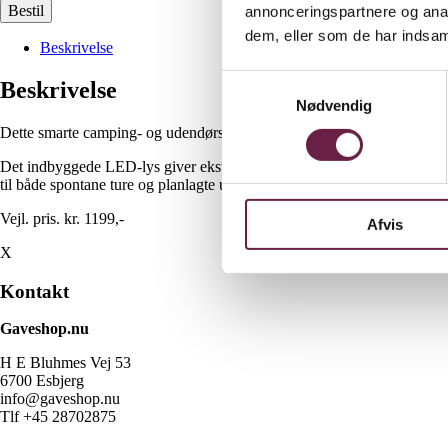
Bestil
annonceringspartnere og anal
dem, eller som de har indsaml
Beskrivelse
Samtykkevalg
Beskrivelse
Nødvendig
Dette smarte camping- og udendørssæt kombinerer siddekomfort og funktion
Det indbyggede LED-lys giver ekstra bekvemmelighed i skumringen og 
til både spontane ture og planlagte udendørsaktiviteter.
Vejl. pris. kr. 1199,-
Afvis
X
Kontakt
Gaveshop.nu
H E Bluhmes Vej 53
6700 Esbjerg
info@gaveshop.nu
Tlf +45 28702875