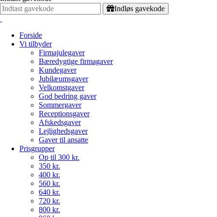
Indløs gavekode
Forside
Vi tilbyder
Firmajulegaver
Bæredygtige firmagaver
Kundegaver
Jubilæumsgaver
Velkomstgaver
God bedring gaver
Sommergaver
Receptionsgaver
Afskedsgaver
Lejlighedsgaver
Gaver til ansatte
Prisgrupper
Op til 300 kr.
350 kr.
400 kr.
560 kr.
640 kr.
720 kr.
800 kr.