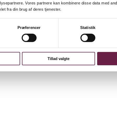
ysepartnere. Vores partnere kan kombinere disse data med andr
et fra din brug af deres tjenester.
Præferencer
Statistik
alitet i ét. Sættet består af et bord og to skamler – perfekt til alt fr
mørke omgivelser, mens det sammenklappelige design sikrer nem opbeva
Tillad valgte