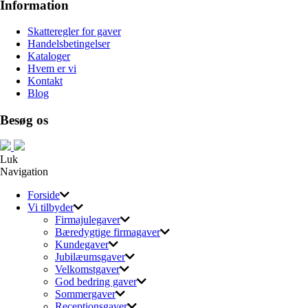
Information
Skatteregler for gaver
Handelsbetingelser
Kataloger
Hvem er vi
Kontakt
Blog
Besøg os
Luk
Navigation
Forside
Vi tilbyder
Firmajulegaver
Bæredygtige firmagaver
Kundegaver
Jubilæumsgaver
Velkomstgaver
God bedring gaver
Sommergaver
Receptionsgaver