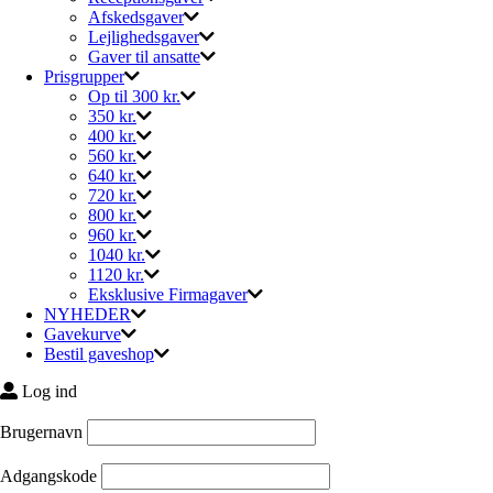
Afskedsgaver
Lejlighedsgaver
Gaver til ansatte
Prisgrupper
Op til 300 kr.
350 kr.
400 kr.
560 kr.
640 kr.
720 kr.
800 kr.
960 kr.
1040 kr.
1120 kr.
Eksklusive Firmagaver
NYHEDER
Gavekurve
Bestil gaveshop
Log ind
Brugernavn
Adgangskode