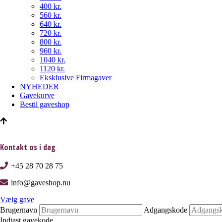
400 kr.
560 kr.
640 kr.
720 kr.
800 kr.
960 kr.
1040 kr.
1120 kr.
Eksklusive Firmagaver
NYHEDER
Gavekurve
Bestil gaveshop
Kontakt os i dag
+45 28 70 28 75
info@gaveshop.nu
Vælg gave
Brugernavn
Adgangskode
Indtast gavekode