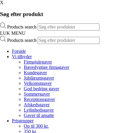
X
Søg efter produkt
Products search
LUK MENU
Products search
Forside
Vi tilbyder
Firmajulegaver
Bæredygtige firmagaver
Kundegaver
Jubilæumsgaver
Velkomstgaver
God bedring gaver
Sommergaver
Receptionsgaver
Afskedsgaver
Lejlighedsgaver
Gaver til ansatte
Prisgrupper
Op til 300 kr.
350 kr.