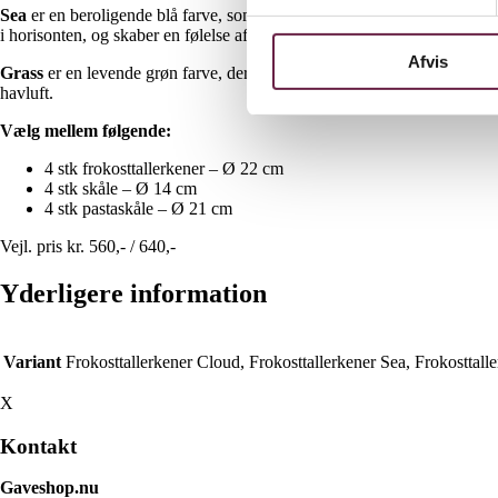
Sea
er en beroligende blå farve, som bringer havets rolige og forfriske
i horisonten, og skaber en følelse af åbenhed og ro.
Afvis
Grass
er en levende grøn farve, der afspejler de frodige og robuste str
havluft.
Vælg mellem følgende:
4 stk frokosttallerkener – Ø 22 cm
4 stk skåle – Ø 14 cm
4 stk pastaskåle – Ø 21 cm
Vejl. pris kr. 560,- / 640,-
Yderligere information
Variant
Frokosttallerkener Cloud, Frokosttallerkener Sea, Frokosttall
X
Kontakt
Gaveshop.nu