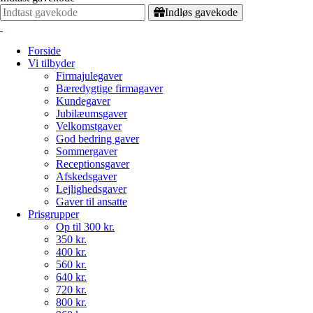
Indløs gavekode
Forside
Vi tilbyder
Firmajulegaver
Bæredygtige firmagaver
Kundegaver
Jubilæumsgaver
Velkomstgaver
God bedring gaver
Sommergaver
Receptionsgaver
Afskedsgaver
Lejlighedsgaver
Gaver til ansatte
Prisgrupper
Op til 300 kr.
350 kr.
400 kr.
560 kr.
640 kr.
720 kr.
800 kr.