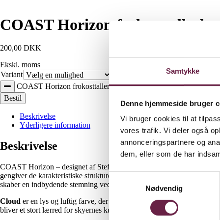
COAST Horizon frokosttallerkener
200,00
DKK
Ekskl. moms
Samtykke
Variant
Ryd
COAST Horizon frokosttallerkener, pastaskåle eller skåle antal
Bestil
Denne hjemmeside bruger c
Beskrivelse
Vi bruger cookies til at tilpas
Yderligere information
vores trafik. Vi deler også 
annonceringspartnere og anal
Beskrivelse
dem, eller som de har indsaml
COAST Horizon – designet af Steffensen & Würtz. Der er noget særligt v
gengiver de karakteristiske strukturer i smuk harmoni. Designet fanger
Samtykkevalg
skaber en indbydende stemning ved bordet. Stellets dele føles lette, sli
Nødvendig
Cloud
er en lys og luftig farve, der afspejler de hvide skyer, som svæ
bliver et stort lærred for skyernes kunst.