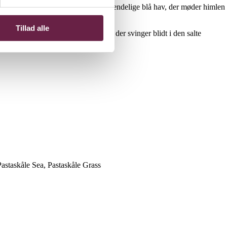
ge følelse, man får ved synet af det uendelige blå hav, der møder himlen
Tillad alle
anger følelsen af grønne græsstrå, der svinger blidt i den salte
Pastaskåle Sea, Pastaskåle Grass