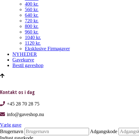
400 kr.
560 kr.
640 kr.
720 kr.
800 kr.
960 kr.
1040 kr.
1120 kr.
Eksklusive Firmagaver
NYHEDER
Gavekurve
Bestil gaveshop
Kontakt os i dag
+45 28 70 28 75
info@gaveshop.nu
Vælg gave
Brugernavn
Adgangskode
Indtast gavekode