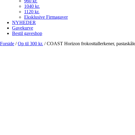
960 kr.
1040 kr.
1120 kr.
Eksklusive Firmagaver
NYHEDER
Gavekurve
Bestil gaveshop
Forside
/
Op til 300 kr.
/
COAST Horizon frokosttallerkener, pastaskåle 