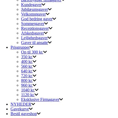
Kundegaver
Jubilæumsgaver
Velkomstgaver
God bedring gaver
Sommergaver
Receptionsgaver
Afskedsgaver
Lejlighedsgaver
Gaver til ansatte
Prisgrupper
Op til 300 kr.
350 kr.
400 kr.
560 kr.
640 kr.
720 kr.
800 kr.
960 kr.
1040 kr.
1120 kr.
Eksklusive Firmagaver
NYHEDER
Gavekurve
Bestil gaveshop