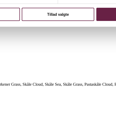
nde karakter ved den danske vestkyst til live. Sea genskaber den fredeli
Tillad valgte
andgræsser, der danser i vinden langs det smukke kystlandskab. Grass indf
erkener Grass, Skåle Cloud, Skåle Sea, Skåle Grass, Pastaskåle Cloud, 