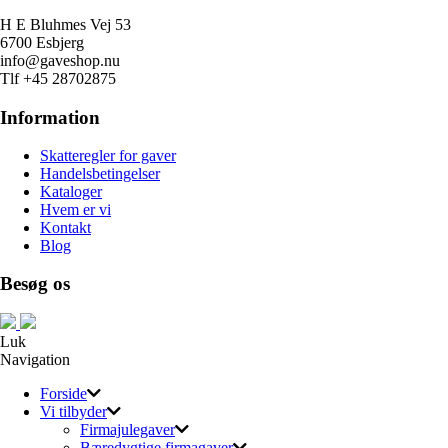
H E Bluhmes Vej 53
6700 Esbjerg
info@gaveshop.nu
Tlf +45 28702875
Information
Skatteregler for gaver
Handelsbetingelser
Kataloger
Hvem er vi
Kontakt
Blog
Besøg os
Luk
Navigation
Forside
Vi tilbyder
Firmajulegaver
Bæredygtige firmagaver