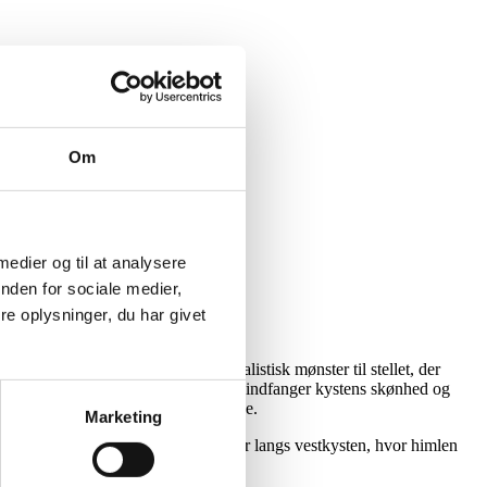
Om
 medier og til at analysere
nden for sociale medier,
e oplysninger, du har givet
ensen & Würtz designet et minimalistisk mønster til stellet, der
ten. Horizon er et porcelænsstel, der indfanger kystens skønhed og
 hverdagsmåltider og hyggelige middage.
Marketing
g frihed, som man oplever på en gåtur langs vestkysten, hvor himlen