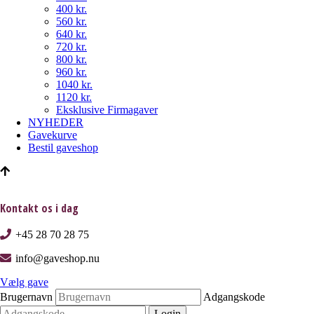
400 kr.
560 kr.
640 kr.
720 kr.
800 kr.
960 kr.
1040 kr.
1120 kr.
Eksklusive Firmagaver
NYHEDER
Gavekurve
Bestil gaveshop
Kontakt os i dag
+45 28 70 28 75
info@gaveshop.nu
Vælg gave
Brugernavn
Adgangskode
Login