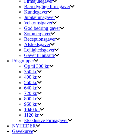
Firmajulegaver
Bæredygtige firmagaver
Kundegaver
Jubilæumsgaver
Velkomstgaver
God bedring gaver
Sommergaver
Receptionsgaver
Afskedsgaver
Lejlighedsgaver
Gaver til ansatte
Prisgrupper
Op til 300 kr.
350 kr.
400 kr.
560 kr.
640 kr.
720 kr.
800 kr.
960 kr.
1040 kr.
1120 kr.
Eksklusive Firmagaver
NYHEDER
Gavekurve