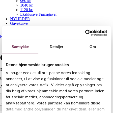
960 kr.
1040 kr.
1120 kr.
Eksklusive Firmagaver
NYHEDER
Gavekurve
Bestil gaveshop
Forside
/
Gavekurve
/
Cocoture & Co Red Christmas
Samtykke
Detaljer
Om
Cocoture & Co Red Christmas
Denne hjemmeside bruger cookies
300,00
DKK
Vi bruger cookies til at tilpasse vores indhold og
Ekskl. moms
annoncer, til at vise dig funktioner til sociale medier og til
at analysere vores trafik. Vi deler også oplysninger om
Available on backorder
din brug af vores hjemmeside med vores partnere inden
Cocoture & Co Red Christmas antal
for sociale medier, annonceringspartnere og
analysepartnere. Vores partnere kan kombinere disse
Bestil
data med andre oplysninger, du har givet dem, eller som