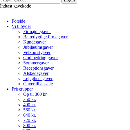
Indtast gavekode
Forside
Vi tilbyder
Firmajulegaver
Bæredygtige firmagaver
Kundegaver
Jubilæumsgaver
Velkomstgaver
God bedring gaver
Sommergaver
Receptionsgaver
Afskedsgaver
Lejlighedsgaver
Gaver til ansatte
Prisgrupper
Op til 300 kr.
350 kr.
400 kr.
560 kr.
640 kr.
720 kr.
800 kr.