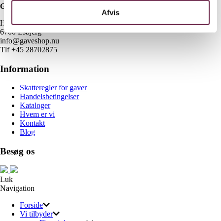
Gaveshop.nu
Afvis
H E Bluhmes Vej 53
6700 Esbjerg
info@gaveshop.nu
Tlf +45 28702875
Information
Skatteregler for gaver
Handelsbetingelser
Kataloger
Hvem er vi
Kontakt
Blog
Besøg os
Luk
Navigation
Forside
Vi tilbyder