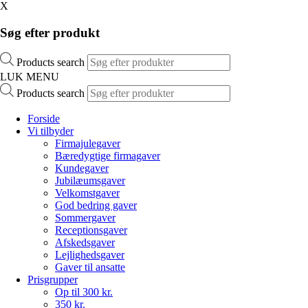
X
Søg efter produkt
Products search
LUK MENU
Products search
Forside
Vi tilbyder
Firmajulegaver
Bæredygtige firmagaver
Kundegaver
Jubilæumsgaver
Velkomstgaver
God bedring gaver
Sommergaver
Receptionsgaver
Afskedsgaver
Lejlighedsgaver
Gaver til ansatte
Prisgrupper
Op til 300 kr.
350 kr.