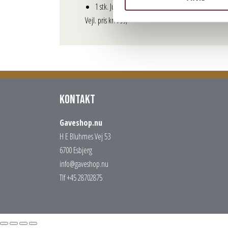
1 stk. Julestok. 40g
Vejl. pris kr. 799,-
Kontakt
Gaveshop.nu
H E Bluhmes Vej 53
6700 Esbjerg
info@gaveshop.nu
Tlf +45 28702875