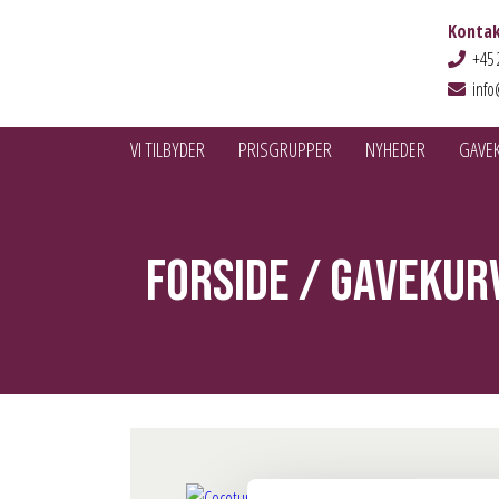
Kontak
+45 
info
VI TILBYDER
PRISGRUPPER
NYHEDER
GAVE
Forside
/
Gavekur