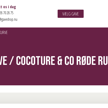
t os i dag
28 70 28 75
VÆLG GAVE
@gaveshop.nu
KURVE
ve
/
Cocoture & Co Røde R