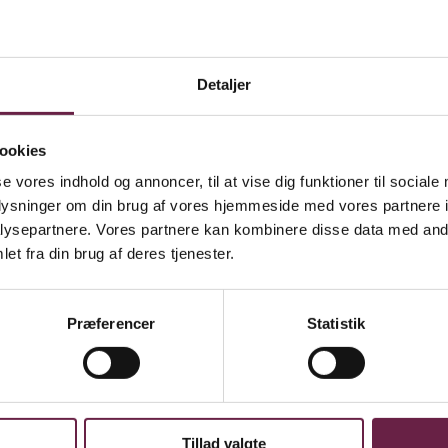
Cocoture & Co Røde Rudolf 
400,00
DKK
Detaljer
Cocoture & Co Røde Rudolf uden alkohol antal
ookies
se vores indhold og annoncer, til at vise dig funktioner til sociale
oplysninger om din brug af vores hjemmeside med vores partnere i
indeholder:
ysepartnere. Vores partnere kan kombinere disse data med andr
et fra din brug af deres tjenester.
 æske. 160g
ektstykker i rød Cocoture æske. 126g
Præferencer
Statistik
d chokolade med karamel og havsalt i rød Cocoture dragébox. 90g
vik og Stockholm. 170g
chokolade og hindbærpulver. 170g
med hvid chokolade og lakridspulver. 95g
ødechokolade. 55g
Tillad valgte