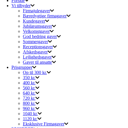
Forside
Vi tilbyder
Firmajulegaver
Bæredygtige firmagaver
Kundegaver
Jubilæumsgaver
Velkomstgaver
God bedring gaver
Sommergaver
Receptionsgaver
Afskedsgaver
Lejlighedsgaver
Gaver til ansatte
Prisgrupper
Op til 300 kr.
350 kr.
400 kr.
560 kr.
640 kr.
720 kr.
800 kr.
960 kr.
1040 kr.
1120 kr.
Eksklusive Firmagaver