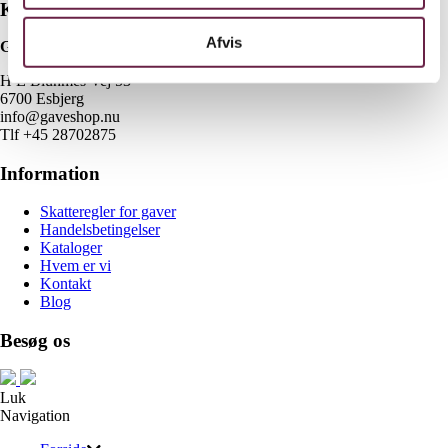
Kontakt
Afvis
Gaveshop.nu
H E Bluhmes Vej 53
6700 Esbjerg
info@gaveshop.nu
Tlf +45 28702875
Information
Skatteregler for gaver
Handelsbetingelser
Kataloger
Hvem er vi
Kontakt
Blog
Besøg os
Luk
Navigation