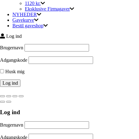
1120 kr.
Eksklusive Firmagaver
NYHEDER
Gavekurve
Bestil gaveshop
Log ind
Brugernavn
Adgangskode
Husk mig
Log ind
Brugernavn
Adgangskode