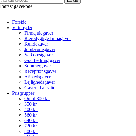
Indtast gavekode
Forside
Vi tilbyder
Firmajulegaver
Bæredygtige firmagaver
Kundegaver
Jubilæumsgaver
Velkomstgaver
God bedring gaver
Sommergaver
Receptionsgaver
Afskedsgaver
Lejlighedsgaver
Gaver til ansatte
Prisgrupper
Op til 300 kr.
350 kr.
400 kr.
560 kr.
640 kr.
720 kr.
800 kr.