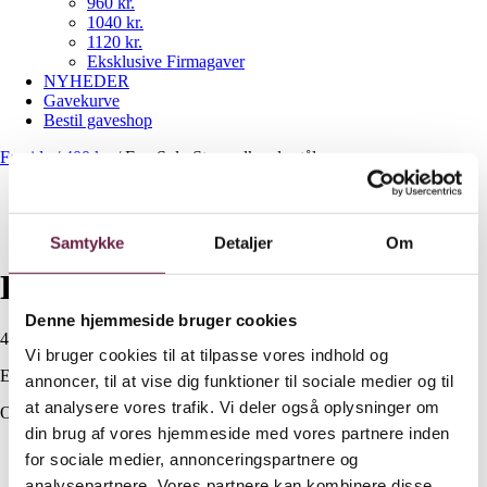
960 kr.
1040 kr.
1120 kr.
Eksklusive Firmagaver
NYHEDER
Gavekurve
Bestil gaveshop
Forside
/
400 kr.
/
Eva Solo Stempelkande stål
Samtykke
Detaljer
Om
Eva Solo Stempelkande stål
Denne hjemmeside bruger cookies
400,00
DKK
Vi bruger cookies til at tilpasse vores indhold og
Ekskl. moms
annoncer, til at vise dig funktioner til sociale medier og til
at analysere vores trafik. Vi deler også oplysninger om
Out of stock
din brug af vores hjemmeside med vores partnere inden
Beskrivelse
for sociale medier, annonceringspartnere og
Yderligere information
analysepartnere. Vores partnere kan kombinere disse