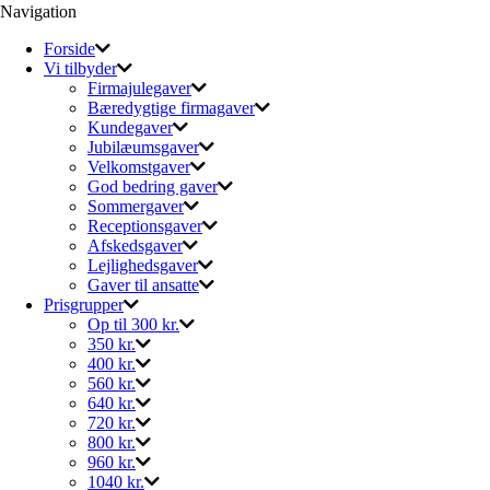
Navigation
Forside
Vi tilbyder
Firmajulegaver
Bæredygtige firmagaver
Kundegaver
Jubilæumsgaver
Velkomstgaver
God bedring gaver
Sommergaver
Receptionsgaver
Afskedsgaver
Lejlighedsgaver
Gaver til ansatte
Prisgrupper
Op til 300 kr.
350 kr.
400 kr.
560 kr.
640 kr.
720 kr.
800 kr.
960 kr.
1040 kr.