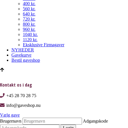
400 kr.
560 kr.
640 kr.
720 kr.
800 kr.
960 kr.
1040 kr.
1120 kr.
Eksklusive Firmagaver
NYHEDER
Gavekurve
Bestil gaveshop
Kontakt os i dag
+45 28 70 28 75
info@gaveshop.nu
Vælg gave
Brugernavn
Adgangskode
Login