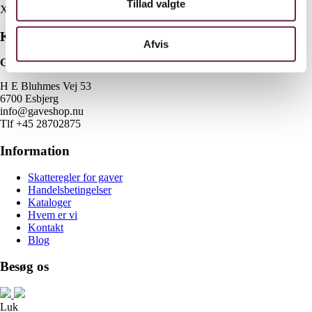
Tillad valgte
X
Kontakt
Afvis
Gaveshop.nu
H E Bluhmes Vej 53
6700 Esbjerg
info@gaveshop.nu
Tlf +45 28702875
Information
Skatteregler for gaver
Handelsbetingelser
Kataloger
Hvem er vi
Kontakt
Blog
Besøg os
Luk