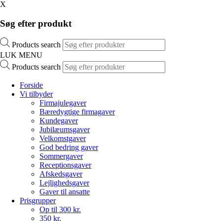
X
Søg efter produkt
Products search
LUK MENU
Products search
Forside
Vi tilbyder
Firmajulegaver
Bæredygtige firmagaver
Kundegaver
Jubilæumsgaver
Velkomstgaver
God bedring gaver
Sommergaver
Receptionsgaver
Afskedsgaver
Lejlighedsgaver
Gaver til ansatte
Prisgrupper
Op til 300 kr.
350 kr.