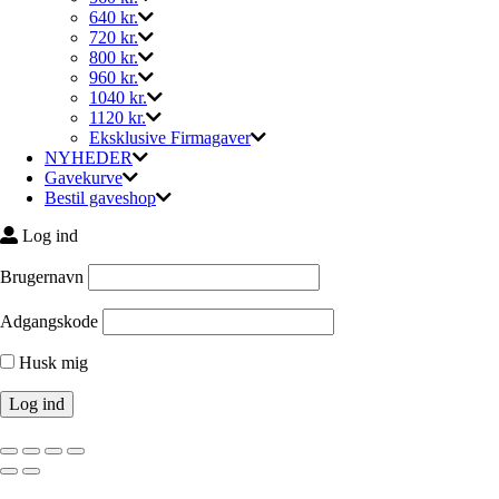
640 kr.
720 kr.
800 kr.
960 kr.
1040 kr.
1120 kr.
Eksklusive Firmagaver
NYHEDER
Gavekurve
Bestil gaveshop
Log ind
Brugernavn
Adgangskode
Husk mig