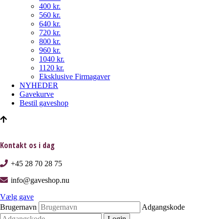
400 kr.
560 kr.
640 kr.
720 kr.
800 kr.
960 kr.
1040 kr.
1120 kr.
Eksklusive Firmagaver
NYHEDER
Gavekurve
Bestil gaveshop
Kontakt os i dag
+45 28 70 28 75
info@gaveshop.nu
Vælg gave
Brugernavn
Adgangskode
Login