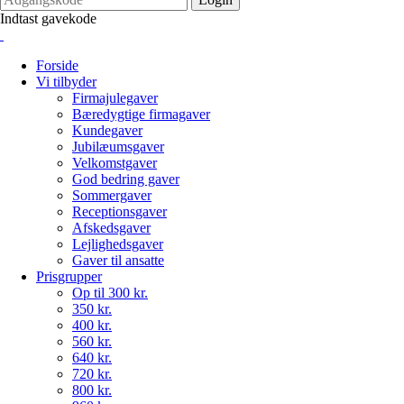
Indtast gavekode
Forside
Vi tilbyder
Firmajulegaver
Bæredygtige firmagaver
Kundegaver
Jubilæumsgaver
Velkomstgaver
God bedring gaver
Sommergaver
Receptionsgaver
Afskedsgaver
Lejlighedsgaver
Gaver til ansatte
Prisgrupper
Op til 300 kr.
350 kr.
400 kr.
560 kr.
640 kr.
720 kr.
800 kr.