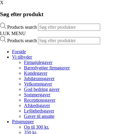
X
Søg efter produkt
Products search
LUK MENU
Products search
Forside
Vi tilbyder
Firmajulegaver
Bæredygtige firmagaver
Kundegaver
Jubilæumsgaver
Velkomstgaver
God bedring gaver
Sommergaver
Receptionsgaver
Afskedsgaver
Lejlighedsgaver
Gaver til ansatte
Prisgrupper
Op til 300 kr.
350 kr.