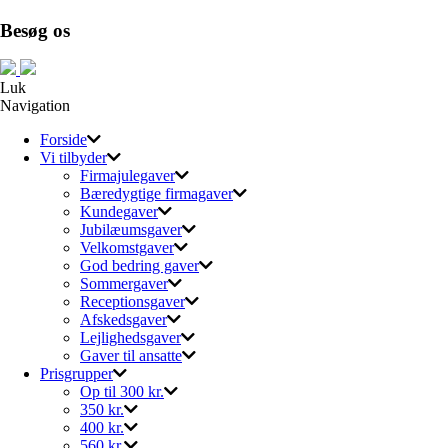
Besøg os
Luk
Navigation
Forside
Vi tilbyder
Firmajulegaver
Bæredygtige firmagaver
Kundegaver
Jubilæumsgaver
Velkomstgaver
God bedring gaver
Sommergaver
Receptionsgaver
Afskedsgaver
Lejlighedsgaver
Gaver til ansatte
Prisgrupper
Op til 300 kr.
350 kr.
400 kr.
560 kr.