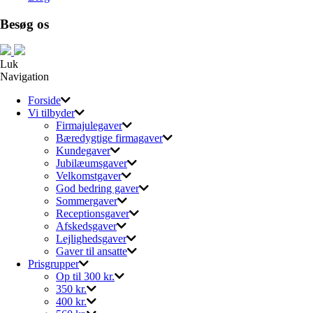
Besøg os
Luk
Navigation
Forside
Vi tilbyder
Firmajulegaver
Bæredygtige firmagaver
Kundegaver
Jubilæumsgaver
Velkomstgaver
God bedring gaver
Sommergaver
Receptionsgaver
Afskedsgaver
Lejlighedsgaver
Gaver til ansatte
Prisgrupper
Op til 300 kr.
350 kr.
400 kr.