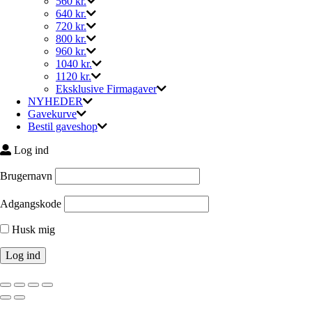
560 kr.
640 kr.
720 kr.
800 kr.
960 kr.
1040 kr.
1120 kr.
Eksklusive Firmagaver
NYHEDER
Gavekurve
Bestil gaveshop
Log ind
Brugernavn
Adgangskode
Husk mig