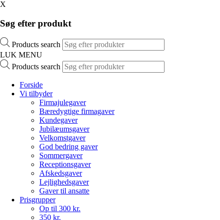
X
Søg efter produkt
Products search
LUK MENU
Products search
Forside
Vi tilbyder
Firmajulegaver
Bæredygtige firmagaver
Kundegaver
Jubilæumsgaver
Velkomstgaver
God bedring gaver
Sommergaver
Receptionsgaver
Afskedsgaver
Lejlighedsgaver
Gaver til ansatte
Prisgrupper
Op til 300 kr.
350 kr.