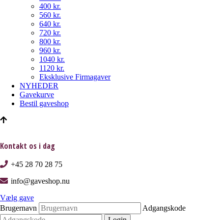
400 kr.
560 kr.
640 kr.
720 kr.
800 kr.
960 kr.
1040 kr.
1120 kr.
Eksklusive Firmagaver
NYHEDER
Gavekurve
Bestil gaveshop
Kontakt os i dag
+45 28 70 28 75
info@gaveshop.nu
Vælg gave
Brugernavn
Adgangskode
Login