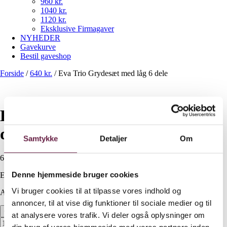
960 kr.
1040 kr.
1120 kr.
Eksklusive Firmagaver
NYHEDER
Gavekurve
Bestil gaveshop
Forside
/
640 kr.
/
Eva Trio Grydesæt med låg 6 dele
Eva Trio Grydesæt med låg 6
dele
Samtykke
Detaljer
Om
640,00
DKK
Denne hjemmeside bruger cookies
Ekskl. moms
Vi bruger cookies til at tilpasse vores indhold og
Available on backorder
annoncer, til at vise dig funktioner til sociale medier og til
Eva Trio Grydesæt med låg 6 dele antal
at analysere vores trafik. Vi deler også oplysninger om
din brug af vores hjemmeside med vores partnere inden