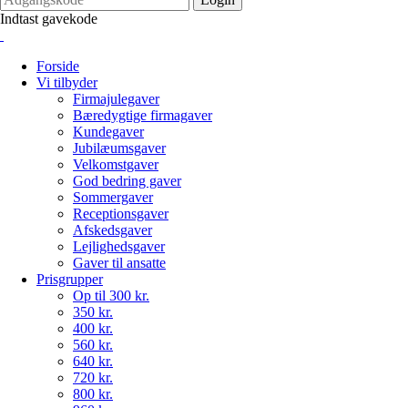
Indtast gavekode
Forside
Vi tilbyder
Firmajulegaver
Bæredygtige firmagaver
Kundegaver
Jubilæumsgaver
Velkomstgaver
God bedring gaver
Sommergaver
Receptionsgaver
Afskedsgaver
Lejlighedsgaver
Gaver til ansatte
Prisgrupper
Op til 300 kr.
350 kr.
400 kr.
560 kr.
640 kr.
720 kr.
800 kr.