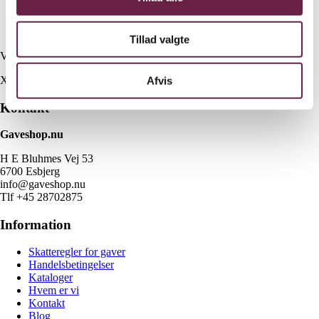
Tallerkenlåg Ø13 cm
Tallerkenlåg Ø16 cm
Tallerkenlåg Ø20 cm
Tillad valgte
Vejl. pris kr. 2310,-
X
Afvis
Kontakt
Gaveshop.nu
H E Bluhmes Vej 53
6700 Esbjerg
info@gaveshop.nu
Tlf +45 28702875
Information
Skatteregler for gaver
Handelsbetingelser
Kataloger
Hvem er vi
Kontakt
Blog