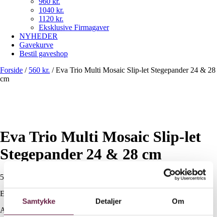
960 kr.
1040 kr.
1120 kr.
Eksklusive Firmagaver
NYHEDER
Gavekurve
Bestil gaveshop
Forside
/
560 kr.
/
Eva Trio Multi Mosaic Slip-let Stegepander 24 & 28
cm
Eva Trio Multi Mosaic Slip-let
Stegepander 24 & 28 cm
560,00
DKK
Ekskl. moms
Samtykke
Detaljer
Om
Available on backorder