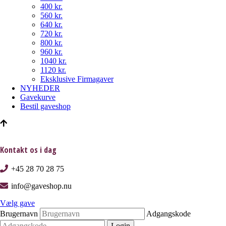
400 kr.
560 kr.
640 kr.
720 kr.
800 kr.
960 kr.
1040 kr.
1120 kr.
Eksklusive Firmagaver
NYHEDER
Gavekurve
Bestil gaveshop
Kontakt os i dag
+45 28 70 28 75
info@gaveshop.nu
Vælg gave
Brugernavn
Adgangskode
Login