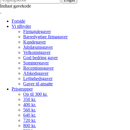
Indtast gavekode
Forside
Vi tilbyder
Firmajulegaver
Bæredygtige firmagaver
Kundegaver
Jubilæumsgaver
Velkomstgaver
God bedring gaver
Sommergaver
Receptionsgaver
Afskedsgaver
Lejlighedsgaver
Gaver til ansatte
Prisgrupper
Op til 300 kr.
350 kr.
400 kr.
560 kr.
640 kr.
720 kr.
800 kr.