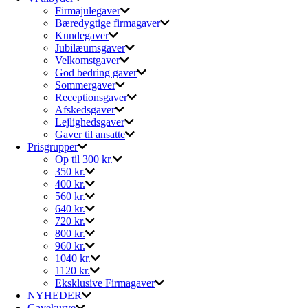
Firmajulegaver
Bæredygtige firmagaver
Kundegaver
Jubilæumsgaver
Velkomstgaver
God bedring gaver
Sommergaver
Receptionsgaver
Afskedsgaver
Lejlighedsgaver
Gaver til ansatte
Prisgrupper
Op til 300 kr.
350 kr.
400 kr.
560 kr.
640 kr.
720 kr.
800 kr.
960 kr.
1040 kr.
1120 kr.
Eksklusive Firmagaver
NYHEDER
Gavekurve