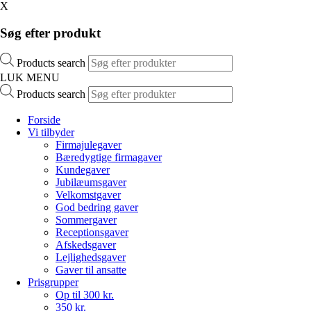
X
Søg efter produkt
Products search
LUK MENU
Products search
Forside
Vi tilbyder
Firmajulegaver
Bæredygtige firmagaver
Kundegaver
Jubilæumsgaver
Velkomstgaver
God bedring gaver
Sommergaver
Receptionsgaver
Afskedsgaver
Lejlighedsgaver
Gaver til ansatte
Prisgrupper
Op til 300 kr.
350 kr.