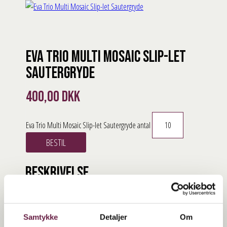
Eva Trio Multi Mosaic Slip-let
Sautergryde
400,00
DKK
Eva Trio Multi Mosaic Slip-let Sautergryde antal
BESTIL
Beskrivelse
Eva Trio Mosaic Slip-let Stegepander 20, 24 & 28 cm er en
uundværlig allround sautergryde med banebrydende keramisk
Samtykke
Detaljer
Om
belægning, der gør panden hårdfør i særklasse. Sautergryde