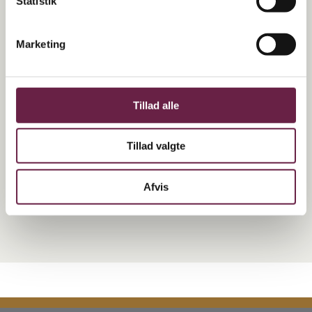
Statistik
Den solide konstruktion med kraftig bund og flere lag af stål og
aluminium giver dig utrolig holdbart kogegrej med jævn
Marketing
varmefordeling, præcis varmekontrol og god varmelagring.
Sautergryde kan modstå det meste – metalredskaber, høje
temperaturer og utallige ture i opvaskemaskinen – uden at gå på
Tillad alle
kompromis med kontrol og finesse. Du steger sprødt, og maden
glider af – selv når menuen står på æg, fisk eller pandekager.
Tillad valgte
Gaven indeholder:
Eva Trio sautergryde Mosaic keramisk Slip-let belægning 24 cm
Afvis
Vejl. pris kr. 1000,-