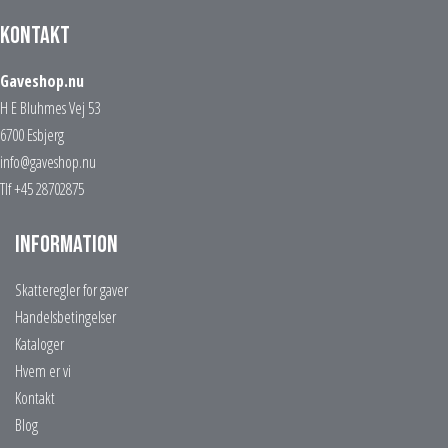
Kontakt
Gaveshop.nu
H E Bluhmes Vej 53
6700 Esbjerg
info@gaveshop.nu
Tlf +45 28702875
Information
Skatteregler for gaver
Handelsbetingelser
Kataloger
Hvem er vi
Kontakt
Blog