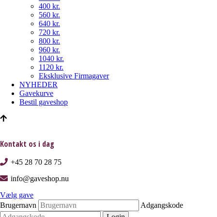
400 kr.
560 kr.
640 kr.
720 kr.
800 kr.
960 kr.
1040 kr.
1120 kr.
Eksklusive Firmagaver
NYHEDER
Gavekurve
Bestil gaveshop
Kontakt os i dag
+45 28 70 28 75
info@gaveshop.nu
Vælg gave
Brugernavn
Adgangskode
Login