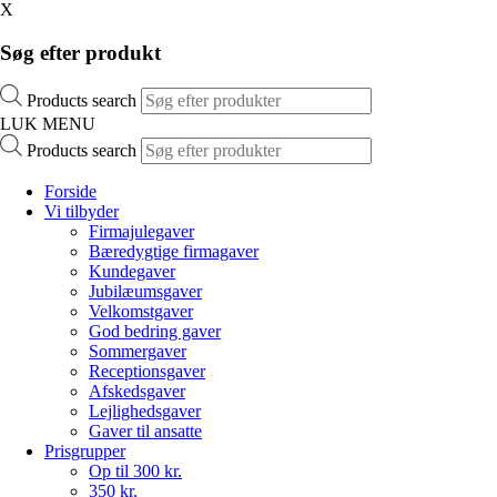
X
Søg efter produkt
Products search
LUK MENU
Products search
Forside
Vi tilbyder
Firmajulegaver
Bæredygtige firmagaver
Kundegaver
Jubilæumsgaver
Velkomstgaver
God bedring gaver
Sommergaver
Receptionsgaver
Afskedsgaver
Lejlighedsgaver
Gaver til ansatte
Prisgrupper
Op til 300 kr.
350 kr.