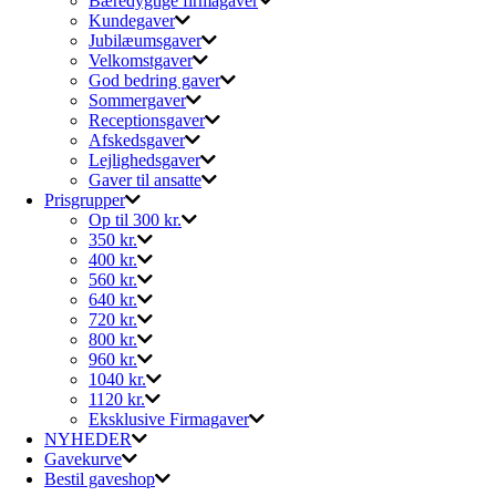
Bæredygtige firmagaver
Kundegaver
Jubilæumsgaver
Velkomstgaver
God bedring gaver
Sommergaver
Receptionsgaver
Afskedsgaver
Lejlighedsgaver
Gaver til ansatte
Prisgrupper
Op til 300 kr.
350 kr.
400 kr.
560 kr.
640 kr.
720 kr.
800 kr.
960 kr.
1040 kr.
1120 kr.
Eksklusive Firmagaver
NYHEDER
Gavekurve
Bestil gaveshop