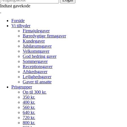
Indtast gavekode
Forside
Vi tilbyder
Firmajulegaver
Bæredygtige firmagaver
Kundegaver
Jubilæumsgaver
Velkomstgaver
God bedring gaver
Sommergaver
Receptionsgaver
Afskedsgaver
Lejlighedsgaver
Gaver til ansatte
Prisgrupper
Op til 300 kr.
350 kr.
400 kr.
560 kr.
640 kr.
720 kr.
800 kr.