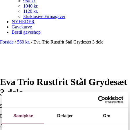
960 kr.
1040 kr.
1120 kr.
Eksklusive Firmagaver
NYHEDER
Gavekurve
Bestil gaveshop
Forside
/
560 kr.
/
Eva Trio Rustfrit Stål Grydesæt 3 dele
Eva Trio Rustfrit Stål Grydesæt
3 dele
560,00
DKK
Samtykke
Detaljer
Om
Ekskl. moms
Available on backorder