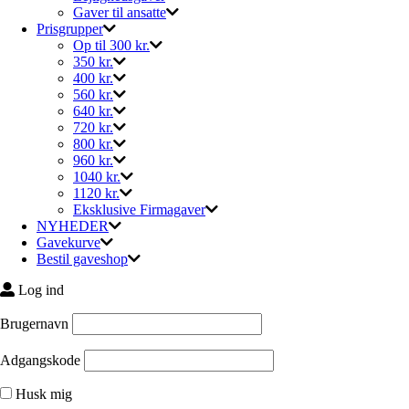
Gaver til ansatte
Prisgrupper
Op til 300 kr.
350 kr.
400 kr.
560 kr.
640 kr.
720 kr.
800 kr.
960 kr.
1040 kr.
1120 kr.
Eksklusive Firmagaver
NYHEDER
Gavekurve
Bestil gaveshop
Log ind
Brugernavn
Adgangskode
Husk mig