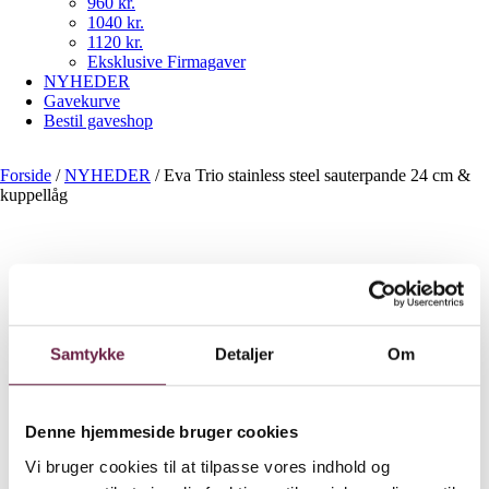
960 kr.
1040 kr.
1120 kr.
Eksklusive Firmagaver
NYHEDER
Gavekurve
Bestil gaveshop
Forside
/
NYHEDER
/
Eva Trio stainless steel sauterpande 24 cm &
kuppellåg
Eva Trio stainless steel
Samtykke
Detaljer
Om
sauterpande 24 cm &
Denne hjemmeside bruger cookies
kuppellåg
Vi bruger cookies til at tilpasse vores indhold og