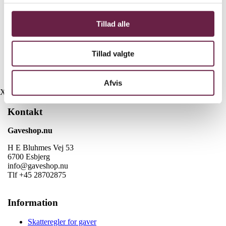
ensartet.
Tåler metalredskaber, ovnvarme og daglig maskinopvask.
Tillad alle
Gaven indeholder:
Eva Trio stainless steel sauterpande 24 cm
Tillad valgte
Eva Trio stainless steel kuppellåg 24 cm
Vejl. pris kr. 1100,-
Afvis
X
Kontakt
Gaveshop.nu
H E Bluhmes Vej 53
6700 Esbjerg
info@gaveshop.nu
Tlf +45 28702875
Information
Skatteregler for gaver