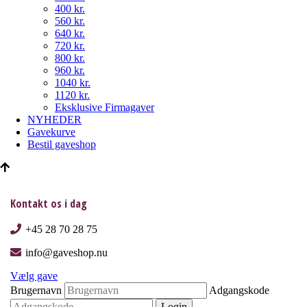
400 kr.
560 kr.
640 kr.
720 kr.
800 kr.
960 kr.
1040 kr.
1120 kr.
Eksklusive Firmagaver
NYHEDER
Gavekurve
Bestil gaveshop
Kontakt os i dag
+45 28 70 28 75
info@gaveshop.nu
Vælg gave
Brugernavn
Adgangskode
Login