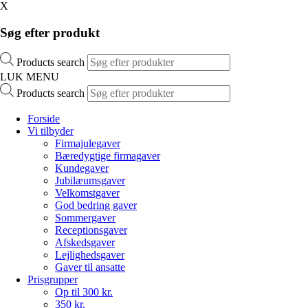
X
Søg efter produkt
Products search
LUK MENU
Products search
Forside
Vi tilbyder
Firmajulegaver
Bæredygtige firmagaver
Kundegaver
Jubilæumsgaver
Velkomstgaver
God bedring gaver
Sommergaver
Receptionsgaver
Afskedsgaver
Lejlighedsgaver
Gaver til ansatte
Prisgrupper
Op til 300 kr.
350 kr.