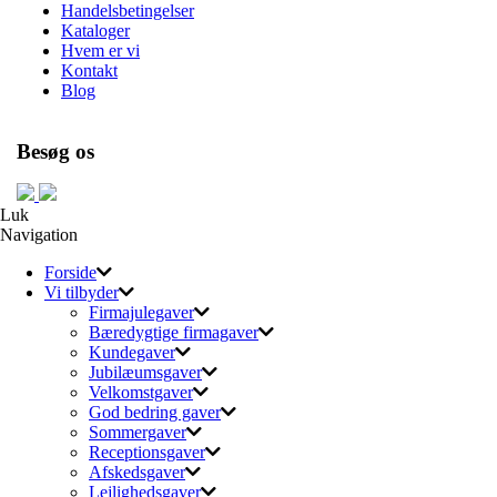
Handelsbetingelser
Kataloger
Hvem er vi
Kontakt
Blog
Besøg os
Luk
Navigation
Forside
Vi tilbyder
Firmajulegaver
Bæredygtige firmagaver
Kundegaver
Jubilæumsgaver
Velkomstgaver
God bedring gaver
Sommergaver
Receptionsgaver
Afskedsgaver
Lejlighedsgaver