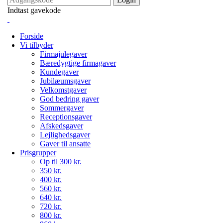
Indtast gavekode
Forside
Vi tilbyder
Firmajulegaver
Bæredygtige firmagaver
Kundegaver
Jubilæumsgaver
Velkomstgaver
God bedring gaver
Sommergaver
Receptionsgaver
Afskedsgaver
Lejlighedsgaver
Gaver til ansatte
Prisgrupper
Op til 300 kr.
350 kr.
400 kr.
560 kr.
640 kr.
720 kr.
800 kr.