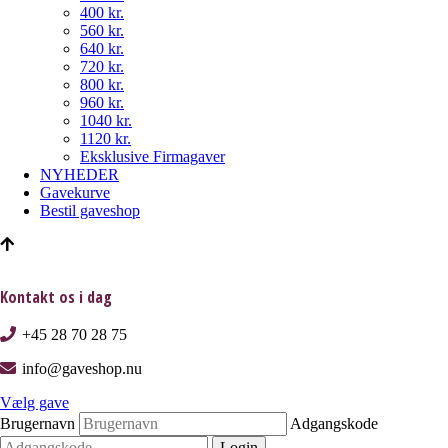
400 kr.
560 kr.
640 kr.
720 kr.
800 kr.
960 kr.
1040 kr.
1120 kr.
Eksklusive Firmagaver
NYHEDER
Gavekurve
Bestil gaveshop
Kontakt os i dag
+45 28 70 28 75
info@gaveshop.nu
Vælg gave
Brugernavn
Adgangskode
Login