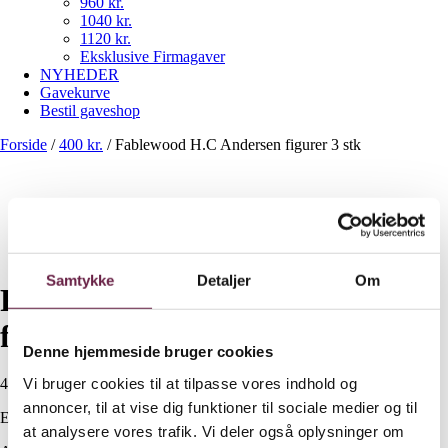
960 kr.
1040 kr.
1120 kr.
Eksklusive Firmagaver
NYHEDER
Gavekurve
Bestil gaveshop
Forside
/
400 kr.
/
Fablewood H.C Andersen figurer 3 stk
Samtykke
Detaljer
Om
Fablewood H.C Andersen
figurer 3 stk
Denne hjemmeside bruger cookies
Vi bruger cookies til at tilpasse vores indhold og
400,00
DKK
annoncer, til at vise dig funktioner til sociale medier og til
Ekskl. moms
at analysere vores trafik. Vi deler også oplysninger om