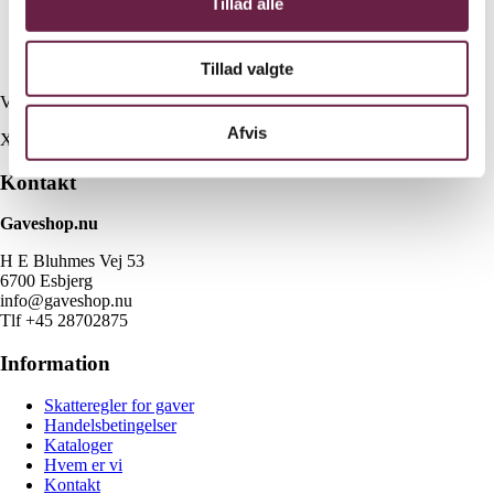
Tillad alle
1 stk. H.C Andersen – H 8 cm x B 6 cm x D 6 cm
1 stk. Den grimme ælling – H 8 cm x B 7 cm x D 6 cm
1 stk. Nattegalen – H 8 cm x B 5 cm x D 7 cm
Tillad valgte
Vejl. pris kr. 1050,-
Afvis
X
Kontakt
Gaveshop.nu
H E Bluhmes Vej 53
6700 Esbjerg
info@gaveshop.nu
Tlf +45 28702875
Information
Skatteregler for gaver
Handelsbetingelser
Kataloger
Hvem er vi
Kontakt