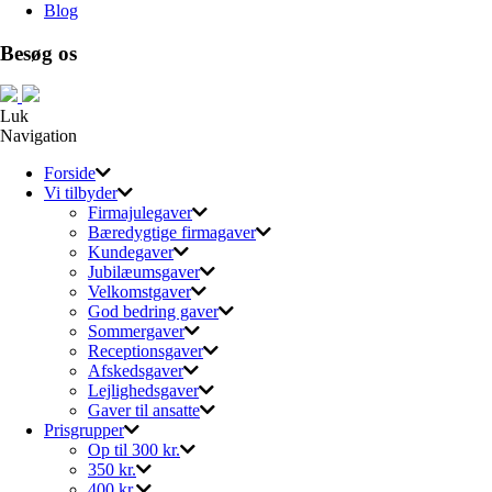
Blog
Besøg os
Luk
Navigation
Forside
Vi tilbyder
Firmajulegaver
Bæredygtige firmagaver
Kundegaver
Jubilæumsgaver
Velkomstgaver
God bedring gaver
Sommergaver
Receptionsgaver
Afskedsgaver
Lejlighedsgaver
Gaver til ansatte
Prisgrupper
Op til 300 kr.
350 kr.
400 kr.