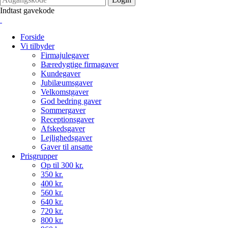
Indtast gavekode
Forside
Vi tilbyder
Firmajulegaver
Bæredygtige firmagaver
Kundegaver
Jubilæumsgaver
Velkomstgaver
God bedring gaver
Sommergaver
Receptionsgaver
Afskedsgaver
Lejlighedsgaver
Gaver til ansatte
Prisgrupper
Op til 300 kr.
350 kr.
400 kr.
560 kr.
640 kr.
720 kr.
800 kr.