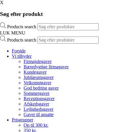
X
Søg efter produkt
Products search
LUK MENU
Products search
Forside
Vi tilbyder
Firmajulegaver
Bæredygtige firmagaver
Kundegaver
Jubilæumsgaver
Velkomstgaver
God bedring gaver
Sommergaver
Receptionsgaver
Afskedsgaver
Lejlighedsgaver
Gaver til ansatte
Prisgrupper
Op til 300 kr.
350 kr.