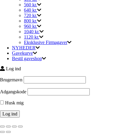
560 kr.
640 kr.
720 kr.
800 kr.
960 kr.
1040 kr.
1120 kr.
Eksklusive Firmagaver
NYHEDER
Gavekurve
Bestil gaveshop
Log ind
Brugernavn
Adgangskode
Husk mig