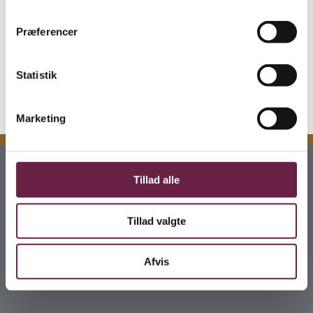
er certificeret.
Præferencer
Mål: H 17 cm x B 13 cm x D 13 cm
Vejl. pris kr. 1000,-
Statistik
Marketing
Kontakt
Tillad alle
Gaveshop.nu
Tillad valgte
H E Bluhmes Vej 53
6700 Esbjerg
info@gaveshop.nu
Afvis
Tlf +45 28702875