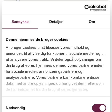
Samtykke
Detaljer
Om
Fablewood H.C Andersen XXL
560,00
DKK
Denne hjemmeside bruger cookies
Vi bruger cookies til at tilpasse vores indhold og
Fablewood H.C Andersen XXL antal
annoncer, til at vise dig funktioner til sociale medier og til
at analysere vores trafik. Vi deler også oplysninger om
BESTIL
din brug af vores hjemmeside med vores partnere inden
for sociale medier, annonceringspartnere og
Beskrivelse
analysepartnere. Vores partnere kan kombinere disse
data med andre oplysninger, du har givet dem, eller som
Fablewood H.C Andersen XXL. Figur af den store danske
de har indsamlet fra din brug af deres tjenester.
forfatter H.C. Andersen i XXL version. Han står med en bog i
hænderne – klar til at fortælle et eventyr og fortrylle sine
Samtykkevalg
Nødvendig
omgivelser. Lavet af gummitræ og Sapele træ, dette produkt