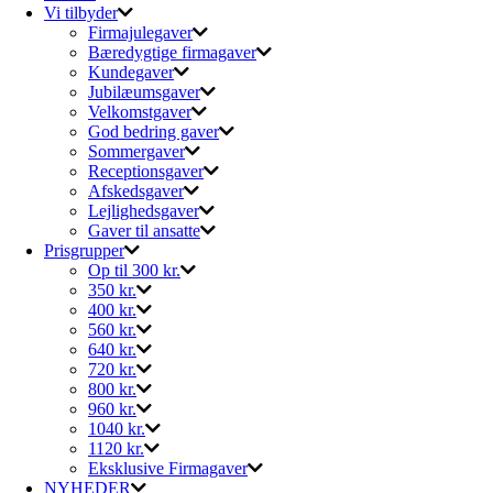
Vi tilbyder
Firmajulegaver
Bæredygtige firmagaver
Kundegaver
Jubilæumsgaver
Velkomstgaver
God bedring gaver
Sommergaver
Receptionsgaver
Afskedsgaver
Lejlighedsgaver
Gaver til ansatte
Prisgrupper
Op til 300 kr.
350 kr.
400 kr.
560 kr.
640 kr.
720 kr.
800 kr.
960 kr.
1040 kr.
1120 kr.
Eksklusive Firmagaver
NYHEDER