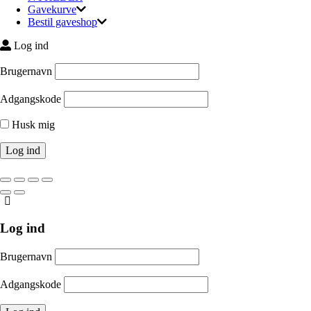
Gavekurve
Bestil gaveshop
Log ind
Brugernavn
Adgangskode
Husk mig
Log ind
Brugernavn
Adgangskode