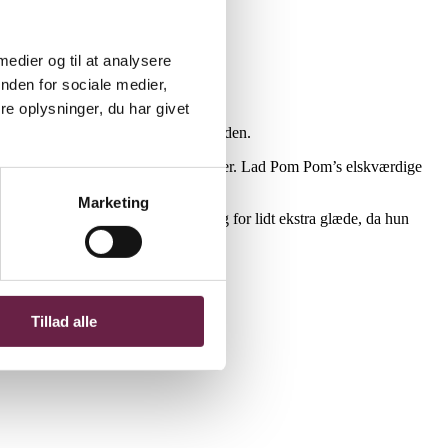
 medier og til at analysere
nden for sociale medier,
e oplysninger, du har givet
tuen eller hvor du kunne tænke dig den.
gn, der passer til alle kroge og hjørner. Lad Pom Pom’s elskværdige
Marketing
cer Chi Chi overalt, hvor du har brug for lidt ekstra glæde, da hun
ød og ahorn.
et.
Tillad alle