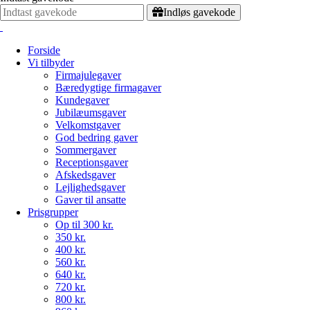
Indløs gavekode
Forside
Vi tilbyder
Firmajulegaver
Bæredygtige firmagaver
Kundegaver
Jubilæumsgaver
Velkomstgaver
God bedring gaver
Sommergaver
Receptionsgaver
Afskedsgaver
Lejlighedsgaver
Gaver til ansatte
Prisgrupper
Op til 300 kr.
350 kr.
400 kr.
560 kr.
640 kr.
720 kr.
800 kr.