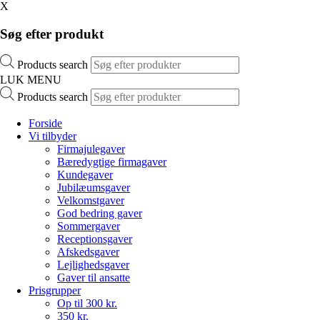
X
Søg efter produkt
Products search
LUK MENU
Products search
Forside
Vi tilbyder
Firmajulegaver
Bæredygtige firmagaver
Kundegaver
Jubilæumsgaver
Velkomstgaver
God bedring gaver
Sommergaver
Receptionsgaver
Afskedsgaver
Lejlighedsgaver
Gaver til ansatte
Prisgrupper
Op til 300 kr.
350 kr.