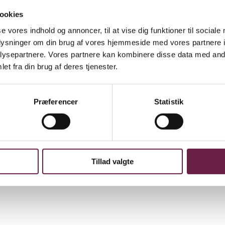
ookies
se vores indhold og annoncer, til at vise dig funktioner til sociale
oplysninger om din brug af vores hjemmeside med vores partnere i
ysepartnere. Vores partnere kan kombinere disse data med andr
et fra din brug af deres tjenester.
 at gøre indretningen hyggeligt, den passer både børneværelset og i s
k og sin lille størrelse er Pom Pom det perfekte eksempel på dansk desi
 Pom er lavet af nordamerikansk valnød og ahorn.
Præferencer
Statistik
olde fotos eller noter, hvilket gør hende både bedårende og praktisk. Pla
 1 x flag og 1 x bambus-clips. Chi Chi er lavet af nordamerikansk valn
 sikkerhedskravene til legetøj, som Sikkerhedsstyrelsen og EU har still
Tillad valgte
s-clips.