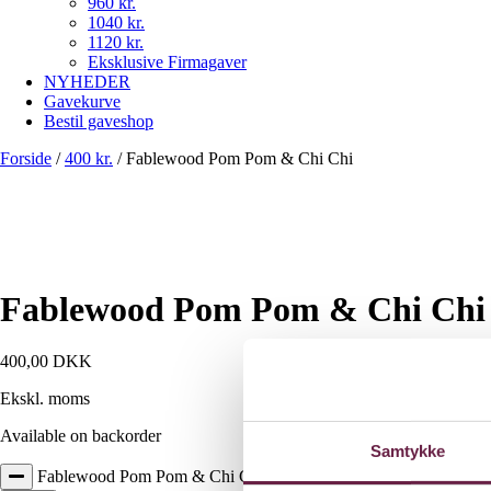
960 kr.
1040 kr.
1120 kr.
Eksklusive Firmagaver
NYHEDER
Gavekurve
Bestil gaveshop
Forside
/
400 kr.
/
Fablewood Pom Pom & Chi Chi
Fablewood Pom Pom & Chi Chi
400,00
DKK
Ekskl. moms
Available on backorder
Samtykke
Fablewood Pom Pom & Chi Chi antal