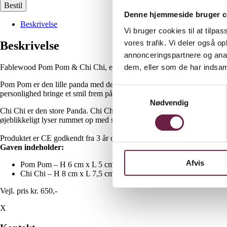
Bestil
Denne hjemmeside bruger c
Beskrivelse
Vi bruger cookies til at tilpas
vores trafik. Vi deler også 
Beskrivelse
annonceringspartnere og anal
dem, eller som de har indsaml
Fablewood Pom Pom & Chi Chi, et sødt pandasæt. Pandasættet er med til
Pom Pom er den lille panda med det store hjerte! Med sit legende udtry
Samtykkevalg
personlighed bringe et smil frem på læben, hver gang du ser ham! Pom
Nødvendig
Chi Chi er den store Panda. Chi Chi’s nuttede design er perfekt til at h
øjeblikkeligt lyser rummet op med sit charmerende smil. Træfigur Inkl.
Produktet er CE godkendt fra 3 år og opefter. Derved opfylder produktet
Gaven indeholder:
Afvis
Pom Pom – H 6 cm x L 5 cm x D 6 cm
Chi Chi – H 8 cm x L 7,5 cm x D 8,5 cm + 1 x flag og 1 x bambu
Vejl. pris kr. 650,-
X