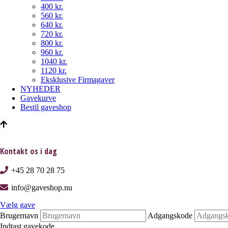
400 kr.
560 kr.
640 kr.
720 kr.
800 kr.
960 kr.
1040 kr.
1120 kr.
Eksklusive Firmagaver
NYHEDER
Gavekurve
Bestil gaveshop
Kontakt os i dag
+45 28 70 28 75
info@gaveshop.nu
Vælg gave
Brugernavn
Adgangskode
Indtast gavekode