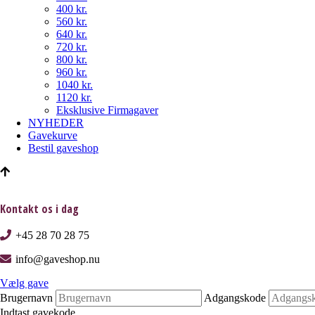
400 kr.
560 kr.
640 kr.
720 kr.
800 kr.
960 kr.
1040 kr.
1120 kr.
Eksklusive Firmagaver
NYHEDER
Gavekurve
Bestil gaveshop
Kontakt os i dag
+45 28 70 28 75
info@gaveshop.nu
Vælg gave
Brugernavn
Adgangskode
Indtast gavekode