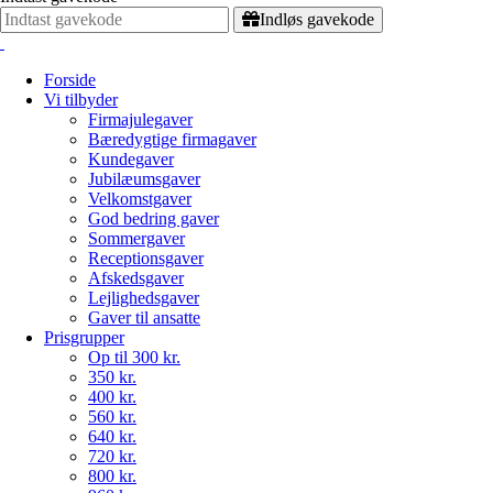
Indløs gavekode
Forside
Vi tilbyder
Firmajulegaver
Bæredygtige firmagaver
Kundegaver
Jubilæumsgaver
Velkomstgaver
God bedring gaver
Sommergaver
Receptionsgaver
Afskedsgaver
Lejlighedsgaver
Gaver til ansatte
Prisgrupper
Op til 300 kr.
350 kr.
400 kr.
560 kr.
640 kr.
720 kr.
800 kr.