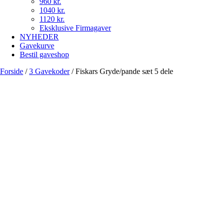
960 kr.
1040 kr.
1120 kr.
Eksklusive Firmagaver
NYHEDER
Gavekurve
Bestil gaveshop
Forside
/
3 Gavekoder
/
Fiskars Gryde/pande sæt 5 dele