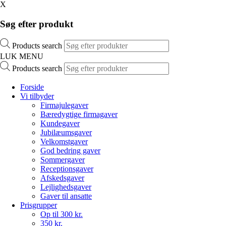
X
Søg efter produkt
Products search
LUK MENU
Products search
Forside
Vi tilbyder
Firmajulegaver
Bæredygtige firmagaver
Kundegaver
Jubilæumsgaver
Velkomstgaver
God bedring gaver
Sommergaver
Receptionsgaver
Afskedsgaver
Lejlighedsgaver
Gaver til ansatte
Prisgrupper
Op til 300 kr.
350 kr.