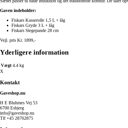
Sættet passer til både induktion og det traditionelle komfur. De tåler 
Gaven indeholder:
Fiskars Kasserolle 1,5 L + låg
Fiskars Gryde 3 L + låg
Fiskars Stegepande 28 cm
Vejl. pris Kr. 1899,-
Yderligere information
Vægt
4.4 kg
X
Kontakt
Gaveshop.nu
H E Bluhmes Vej 53
6700 Esbjerg
info@gaveshop.nu
Tlf +45 28702875