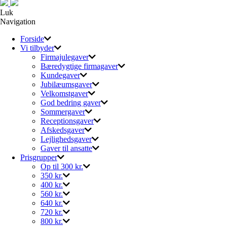
Luk
Navigation
Forside
Vi tilbyder
Firmajulegaver
Bæredygtige firmagaver
Kundegaver
Jubilæumsgaver
Velkomstgaver
God bedring gaver
Sommergaver
Receptionsgaver
Afskedsgaver
Lejlighedsgaver
Gaver til ansatte
Prisgrupper
Op til 300 kr.
350 kr.
400 kr.
560 kr.
640 kr.
720 kr.
800 kr.