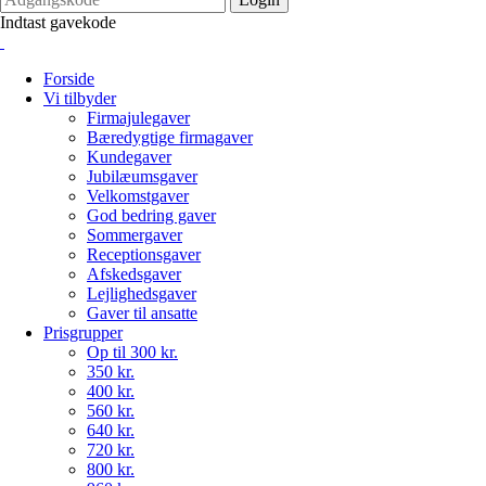
Indtast gavekode
Forside
Vi tilbyder
Firmajulegaver
Bæredygtige firmagaver
Kundegaver
Jubilæumsgaver
Velkomstgaver
God bedring gaver
Sommergaver
Receptionsgaver
Afskedsgaver
Lejlighedsgaver
Gaver til ansatte
Prisgrupper
Op til 300 kr.
350 kr.
400 kr.
560 kr.
640 kr.
720 kr.
800 kr.