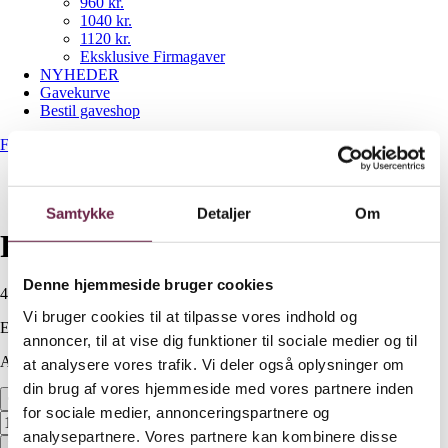
960 kr.
1040 kr.
1120 kr.
Eksklusive Firmagaver
NYHEDER
Gavekurve
Bestil gaveshop
Forside
/
400 kr.
/
Funktion Endurance grydesæt
Samtykke
Detaljer
Om
Funktion Endurance grydesæt
Denne hjemmeside bruger cookies
400,00
DKK
Vi bruger cookies til at tilpasse vores indhold og
Ekskl. moms
annoncer, til at vise dig funktioner til sociale medier og til
Available on backorder
at analysere vores trafik. Vi deler også oplysninger om
din brug af vores hjemmeside med vores partnere inden
Funktion Endurance grydesæt antal
for sociale medier, annonceringspartnere og
analysepartnere. Vores partnere kan kombinere disse
Bestil