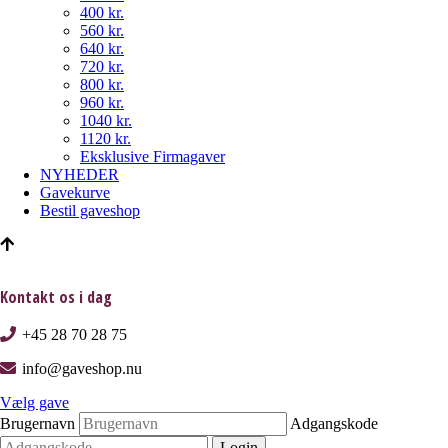
400 kr.
560 kr.
640 kr.
720 kr.
800 kr.
960 kr.
1040 kr.
1120 kr.
Eksklusive Firmagaver
NYHEDER
Gavekurve
Bestil gaveshop
Kontakt os i dag
+45 28 70 28 75
info@gaveshop.nu
Vælg gave
Brugernavn
Adgangskode
Login