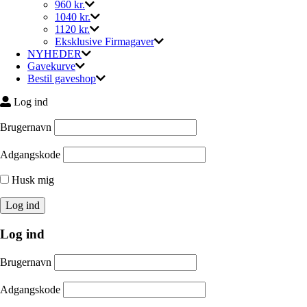
960 kr.
1040 kr.
1120 kr.
Eksklusive Firmagaver
NYHEDER
Gavekurve
Bestil gaveshop
Log ind
Brugernavn
Adgangskode
Husk mig
Log ind
Brugernavn
Adgangskode