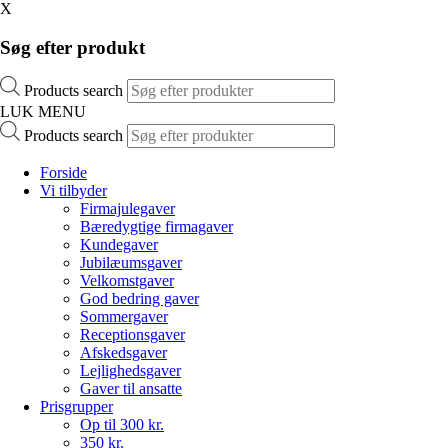
X
Søg efter produkt
Products search
LUK MENU
Products search
Forside
Vi tilbyder
Firmajulegaver
Bæredygtige firmagaver
Kundegaver
Jubilæumsgaver
Velkomstgaver
God bedring gaver
Sommergaver
Receptionsgaver
Afskedsgaver
Lejlighedsgaver
Gaver til ansatte
Prisgrupper
Op til 300 kr.
350 kr.