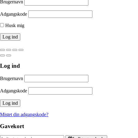
Brugernavn
Adgangskode
Husk mig
Log ind
Brugernavn
Adgangskode
Mistet din adgangskode?
Gavekort