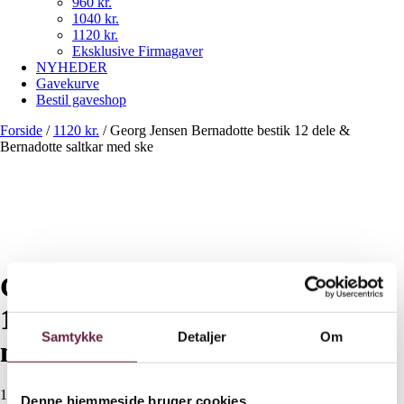
960 kr.
1040 kr.
1120 kr.
Eksklusive Firmagaver
NYHEDER
Gavekurve
Bestil gaveshop
Forside
/
1120 kr.
/
Georg Jensen Bernadotte bestik 12 dele &
Bernadotte saltkar med ske
Georg Jensen Bernadotte bestik
12 dele & Bernadotte saltkar
Samtykke
Detaljer
Om
med ske
1.120,00
DKK
Denne hjemmeside bruger cookies