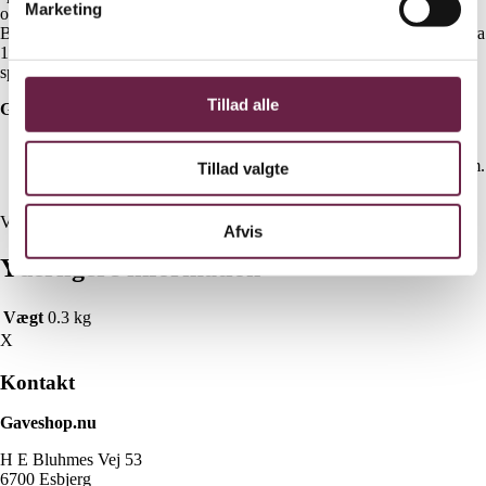
Marketing
og med et nyt moderne twist i form af det rustfrie stål, hylder
Bernadotte kollektionen Georg Jensens populære designsamarbejde fra
1930. Lad saltkarret og den lille saltske drysse ekstra stil hen over
spisebordet.
Tillad alle
Gaven indeholder:
Georg Jensen Bernadotte bestik 12 dele
Georg Jensen Bernadotte saltkar med ske – H: 33 mm. B: 0 mm.
Tillad valgte
D: 0 mm. Ø: 74 mm
Vejl. pris kr. 2320,-
Afvis
Yderligere information
Vægt
0.3 kg
X
Kontakt
Gaveshop.nu
H E Bluhmes Vej 53
6700 Esbjerg