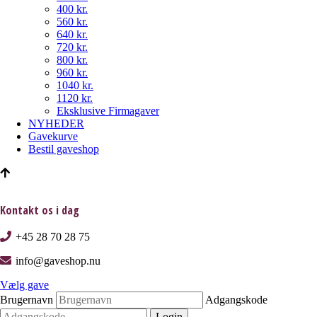
400 kr.
560 kr.
640 kr.
720 kr.
800 kr.
960 kr.
1040 kr.
1120 kr.
Eksklusive Firmagaver
NYHEDER
Gavekurve
Bestil gaveshop
Kontakt os i dag
+45 28 70 28 75
info@gaveshop.nu
Vælg gave
Brugernavn
Adgangskode
Login