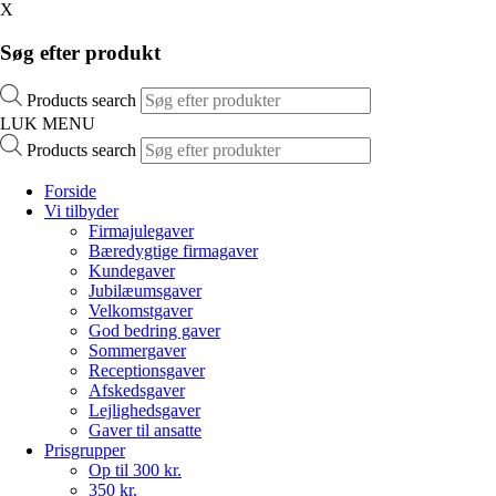
X
Søg efter produkt
Products search
LUK MENU
Products search
Forside
Vi tilbyder
Firmajulegaver
Bæredygtige firmagaver
Kundegaver
Jubilæumsgaver
Velkomstgaver
God bedring gaver
Sommergaver
Receptionsgaver
Afskedsgaver
Lejlighedsgaver
Gaver til ansatte
Prisgrupper
Op til 300 kr.
350 kr.