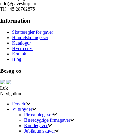
info@gaveshop.nu
Tlf +45 28702875
Information
Skatteregler for gaver
Handelsbetingelser
Kataloger
Hvem er vi
Kontakt
Blog
Besøg os
Luk
Navigation
Forside
Vi tilbyder
Firmajulegaver
Bæredygtige firmagaver
Kundegaver
Jubilæumsgaver