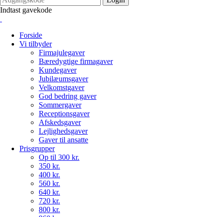
Indtast gavekode
Forside
Vi tilbyder
Firmajulegaver
Bæredygtige firmagaver
Kundegaver
Jubilæumsgaver
Velkomstgaver
God bedring gaver
Sommergaver
Receptionsgaver
Afskedsgaver
Lejlighedsgaver
Gaver til ansatte
Prisgrupper
Op til 300 kr.
350 kr.
400 kr.
560 kr.
640 kr.
720 kr.
800 kr.