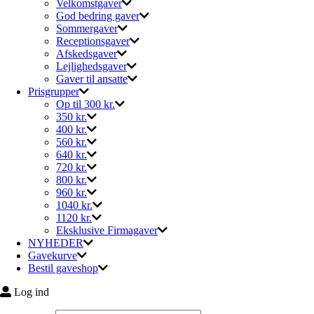
Velkomstgaver
God bedring gaver
Sommergaver
Receptionsgaver
Afskedsgaver
Lejlighedsgaver
Gaver til ansatte
Prisgrupper
Op til 300 kr.
350 kr.
400 kr.
560 kr.
640 kr.
720 kr.
800 kr.
960 kr.
1040 kr.
1120 kr.
Eksklusive Firmagaver
NYHEDER
Gavekurve
Bestil gaveshop
Log ind