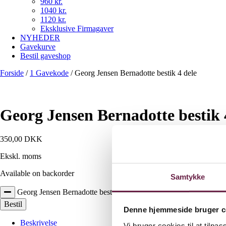
960 kr.
1040 kr.
1120 kr.
Eksklusive Firmagaver
NYHEDER
Gavekurve
Bestil gaveshop
Forside
/
1 Gavekode
/
Georg Jensen Bernadotte bestik 4 dele
Georg Jensen Bernadotte bestik 
350,00
DKK
Ekskl. moms
Available on backorder
Samtykke
Georg Jensen Bernadotte bestik 4 dele antal
Bestil
Denne hjemmeside bruger c
Beskrivelse
Vi bruger cookies til at tilpas