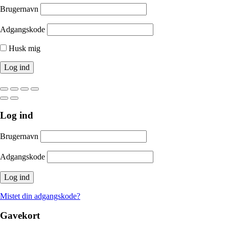
Brugernavn
Adgangskode
Husk mig
Log ind
Brugernavn
Adgangskode
Mistet din adgangskode?
Gavekort