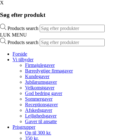
X
Søg efter produkt
Products search
LUK MENU
Products search
Forside
Vi tilbyder
Firmajulegaver
Bæredygtige firmagaver
Kundegaver
Jubilæumsgaver
Velkomstgaver
God bedring gaver
Sommergaver
Receptionsgaver
Afskedsgaver
Lejlighedsgaver
Gaver til ansatte
Prisgrupper
Op til 300 kr.
350 kr.