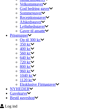
Velkomstgaver
God bedring gaver
Sommergaver
Receptionsgaver
Afskedsgaver
Lejlighedsgaver
Gaver til ansatte
Prisgrupper
Op til 300 kr.
350 kr.
400 kr.
560 kr.
640 kr.
720 kr.
800 kr.
960 kr.
1040 kr.
1120 kr.
Eksklusive Firmagaver
NYHEDER
Gavekurve
Bestil gaveshop
Log ind