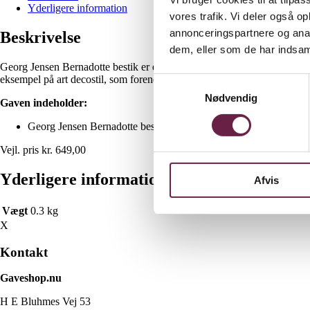
Yderligere information
vores trafik. Vi deler også 
annonceringspartnere og anal
Beskrivelse
dem, eller som de har indsaml
Georg Jensen Bernadotte bestik er en designklassiker fra 1939, som fuld
eksempel på art decostil, som forener rene linjer og klassisk funktional
Samtykkevalg
Nødvendig
Gaven indeholder:
Georg Jensen Bernadotte bestik 4 dele.
Vejl. pris kr. 649,00
Yderligere information
Afvis
Vægt
0.3 kg
X
Kontakt
Gaveshop.nu
H E Bluhmes Vej 53