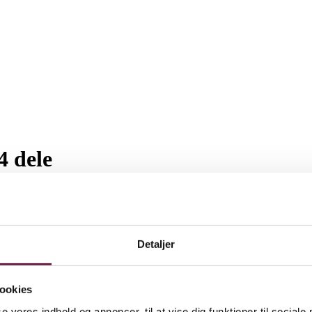
4 dele
Detaljer
ookies
se vores indhold og annoncer, til at vise dig funktioner til sociale