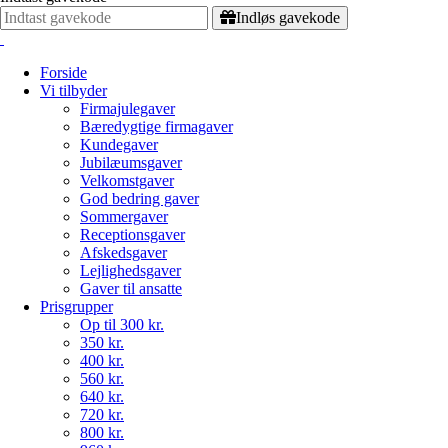
Indløs gavekode
Forside
Vi tilbyder
Firmajulegaver
Bæredygtige firmagaver
Kundegaver
Jubilæumsgaver
Velkomstgaver
God bedring gaver
Sommergaver
Receptionsgaver
Afskedsgaver
Lejlighedsgaver
Gaver til ansatte
Prisgrupper
Op til 300 kr.
350 kr.
400 kr.
560 kr.
640 kr.
720 kr.
800 kr.