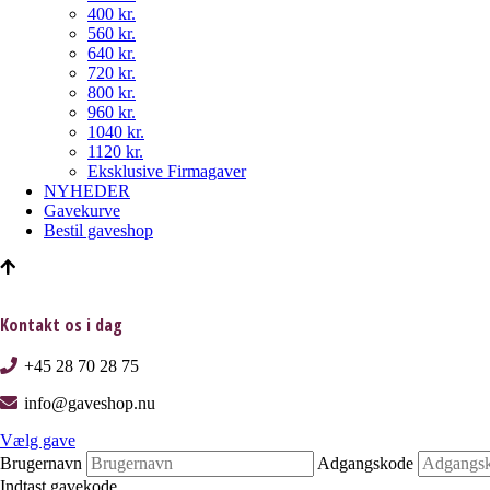
400 kr.
560 kr.
640 kr.
720 kr.
800 kr.
960 kr.
1040 kr.
1120 kr.
Eksklusive Firmagaver
NYHEDER
Gavekurve
Bestil gaveshop
Kontakt os i dag
+45 28 70 28 75
info@gaveshop.nu
Vælg gave
Brugernavn
Adgangskode
Indtast gavekode