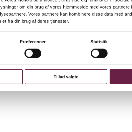
oplysninger om din brug af vores hjemmeside med vores partnere i
ysepartnere. Vores partnere kan kombinere disse data med andr
et fra din brug af deres tjenester.
ender bordet med tidløs elegance. Det ikoniske riflede mønster er både
itet. Sættet består af fire dele, som du kan kombinere med resten af Ber
Præferencer
Statistik
Tillad valgte