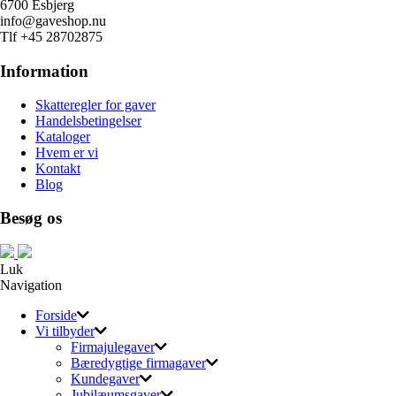
6700 Esbjerg
info@gaveshop.nu
Tlf +45 28702875
Information
Skatteregler for gaver
Handelsbetingelser
Kataloger
Hvem er vi
Kontakt
Blog
Besøg os
Luk
Navigation
Forside
Vi tilbyder
Firmajulegaver
Bæredygtige firmagaver
Kundegaver
Jubilæumsgaver