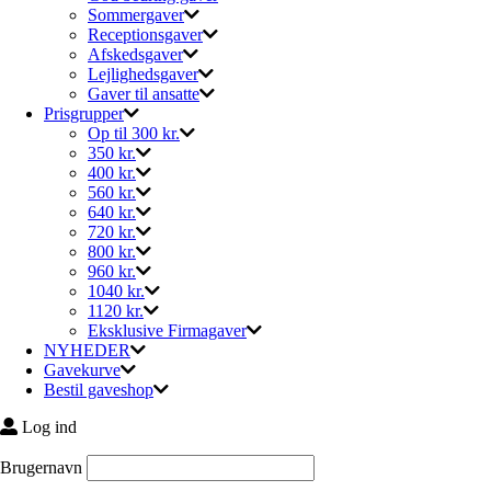
Sommergaver
Receptionsgaver
Afskedsgaver
Lejlighedsgaver
Gaver til ansatte
Prisgrupper
Op til 300 kr.
350 kr.
400 kr.
560 kr.
640 kr.
720 kr.
800 kr.
960 kr.
1040 kr.
1120 kr.
Eksklusive Firmagaver
NYHEDER
Gavekurve
Bestil gaveshop
Log ind
Brugernavn