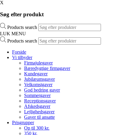
X
Søg efter produkt
Products search
LUK MENU
Products search
Forside
Vi tilbyder
Firmajulegaver
Bæredygtige firmagaver
Kundegaver
Jubilæumsgaver
Velkomstgaver
God bedring gaver
Sommergaver
Receptionsgaver
Afskedsgaver
Lejlighedsgaver
Gaver til ansatte
Prisgrupper
Op til 300 kr.
350 kr.