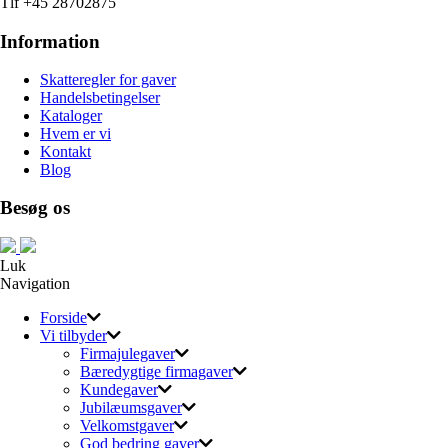
Tlf +45 28702875
Information
Skatteregler for gaver
Handelsbetingelser
Kataloger
Hvem er vi
Kontakt
Blog
Besøg os
Luk
Navigation
Forside
Vi tilbyder
Firmajulegaver
Bæredygtige firmagaver
Kundegaver
Jubilæumsgaver
Velkomstgaver
God bedring gaver