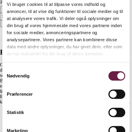
Farve
Ryd
Vi bruger cookies til at tilpasse vores indhold og
Georg Jensen Bernadotte Elkedel 1,5L antal
annoncer, til at vise dig funktioner til sociale medier og til
at analysere vores trafik. Vi deler også oplysninger om
Bestil
din brug af vores hjemmeside med vores partnere inden
for sociale medier, annonceringspartnere og
Beskrivelse
analysepartnere. Vores partnere kan kombinere disse
Yderligere information
data med andre oplysninger, du har givet dem, eller som
Beskrivelse
de har indsamlet fra din brug af deres tjenester.
Georg Jensen Bernadotte elkedel i rustfrit stål forener sofistikeret
Samtykkevalg
design med funktionalitet for at skabe et uundværligt køkkenudstyr,
som skiller sig ud. Det ikoniske, riflede design fra den populære
Nødvendig
Bernadotte kollektion går igen i elkedlens design og giver den et
elegant udtryk. Kedlen er designet til daglig brug og rummer op til 1,5
liter. Den har en separat base, som gør det nemt at håndtere elkedlen.
Præferencer
En automatisk stop-funktion aktiveres, når vandet rammer
kogepunktet, og elkedlen er dobbeltvægget og holder godt på varmen.
Soft opening-låg
Statistik
Aftageligt kalkfilter
360° base
Afbryder med LED-indikator
Marketing