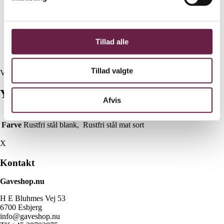
Koge tør-beskyttelse
Vandmåler
Automatisk slukning
Justerbar ledningslængde
Materialer:
Rustfrit stål, Sort Mat
eller
Rustfri stål blank
Tillad alle
Lavet med ABS, POM, PP Plastics, og Silicone.
Mål:
H: 255 mm. Ø: 141 mm.
Tillad valgte
Vejl. pris Kr. 1799,-
Yderligere information
Afvis
Farve
Rustfri stål blank, Rustfri stål mat sort
X
Kontakt
Gaveshop.nu
H E Bluhmes Vej 53
6700 Esbjerg
info@gaveshop.nu