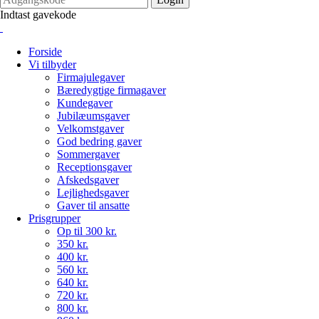
Indtast gavekode
Forside
Vi tilbyder
Firmajulegaver
Bæredygtige firmagaver
Kundegaver
Jubilæumsgaver
Velkomstgaver
God bedring gaver
Sommergaver
Receptionsgaver
Afskedsgaver
Lejlighedsgaver
Gaver til ansatte
Prisgrupper
Op til 300 kr.
350 kr.
400 kr.
560 kr.
640 kr.
720 kr.
800 kr.