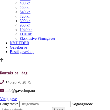
400 kr.
560 kr.
640 kr.
720 kr.
800 kr.
960 kr.
1040 kr.
1120 kr.
Eksklusive Firmagaver
NYHEDER
Gavekurve
Bestil gaveshop
Kontakt os i dag
+45 28 70 28 75
info@gaveshop.nu
Vælg gave
Brugernavn
Adgangskode
Login