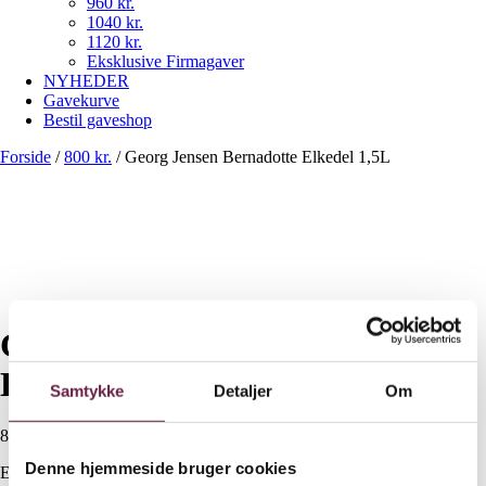
960 kr.
1040 kr.
1120 kr.
Eksklusive Firmagaver
NYHEDER
Gavekurve
Bestil gaveshop
Forside
/
800 kr.
/
Georg Jensen Bernadotte Elkedel 1,5L
Georg Jensen Bernadotte
Elkedel 1,5L
Samtykke
Detaljer
Om
800,00
DKK
Denne hjemmeside bruger cookies
Ekskl. moms