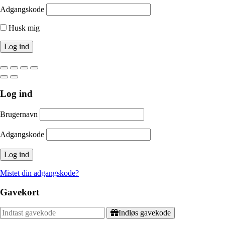
Adgangskode
Husk mig
Log ind
Brugernavn
Adgangskode
Mistet din adgangskode?
Gavekort
Indløs gavekode