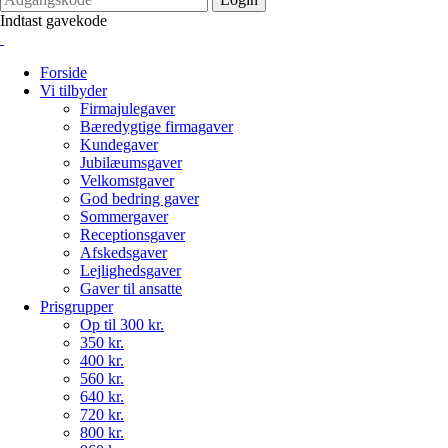
Indtast gavekode
Forside
Vi tilbyder
Firmajulegaver
Bæredygtige firmagaver
Kundegaver
Jubilæumsgaver
Velkomstgaver
God bedring gaver
Sommergaver
Receptionsgaver
Afskedsgaver
Lejlighedsgaver
Gaver til ansatte
Prisgrupper
Op til 300 kr.
350 kr.
400 kr.
560 kr.
640 kr.
720 kr.
800 kr.