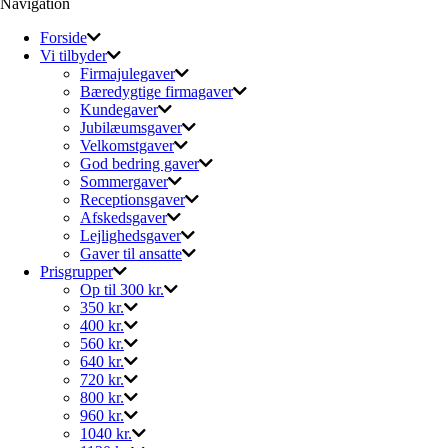
Navigation
Forside
Vi tilbyder
Firmajulegaver
Bæredygtige firmagaver
Kundegaver
Jubilæumsgaver
Velkomstgaver
God bedring gaver
Sommergaver
Receptionsgaver
Afskedsgaver
Lejlighedsgaver
Gaver til ansatte
Prisgrupper
Op til 300 kr.
350 kr.
400 kr.
560 kr.
640 kr.
720 kr.
800 kr.
960 kr.
1040 kr.