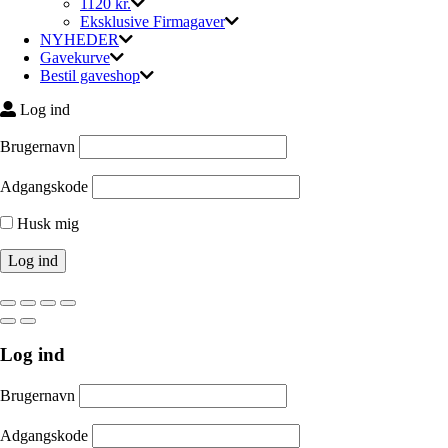
1120 kr.
Eksklusive Firmagaver
NYHEDER
Gavekurve
Bestil gaveshop
Log ind
Brugernavn
Adgangskode
Husk mig
Log ind
Brugernavn
Adgangskode