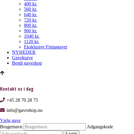
400 kr.
560 kr.
640 kr.
720 kr.
800 kr.
960 kr.
1040 kr.
1120 kr.
Eksklusive Firmagaver
NYHEDER
Gavekurve
Bestil gaveshop
Kontakt os i dag
+45 28 70 28 75
info@gaveshop.nu
Vælg gave
Brugernavn
Adgangskode
Login