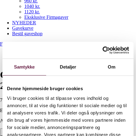
960 kr.
1040 kr.
1120 kr.
Eksklusive Firmagaver
NYHEDER
Gavekurve
Bestil gaveshop
Forside
/
720 kr.
/
Georg Jensen Bernadotte kande 2,2 L
Samtykke
Detaljer
Om
Georg Jensen Bernadotte kande
2,2 L
Denne hjemmeside bruger cookies
Vi bruger cookies til at tilpasse vores indhold og
720,00
DKK
annoncer, til at vise dig funktioner til sociale medier og til
Ekskl. moms
at analysere vores trafik. Vi deler også oplysninger om
din brug af vores hjemmeside med vores partnere inden
Available on backorder
for sociale medier, annonceringspartnere og
Georg Jensen Bernadotte kande 2,2 L antal
analysepartnere. Vores partnere kan kombinere disse