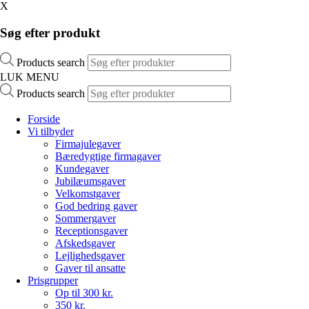
X
Søg efter produkt
Products search
LUK MENU
Products search
Forside
Vi tilbyder
Firmajulegaver
Bæredygtige firmagaver
Kundegaver
Jubilæumsgaver
Velkomstgaver
God bedring gaver
Sommergaver
Receptionsgaver
Afskedsgaver
Lejlighedsgaver
Gaver til ansatte
Prisgrupper
Op til 300 kr.
350 kr.