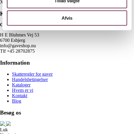
Tillad valgte
X
Kontakt
Afvis
Gaveshop.nu
H E Bluhmes Vej 53
6700 Esbjerg
info@gaveshop.nu
Tlf +45 28702875
Information
Skatteregler for gaver
Handelsbetingelser
Kataloger
Hvem er vi
Kontakt
Blog
Besøg os
Luk