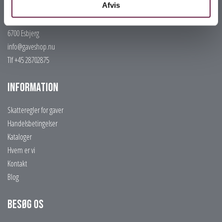
Afvis
Gaveshop.nu
H E Bluhmes Vej 53
6700 Esbjerg
info@gaveshop.nu
Tlf +45 28702875
Information
Skatteregler for gaver
Handelsbetingelser
Kataloger
Hvem er vi
Kontakt
Blog
Besøg os