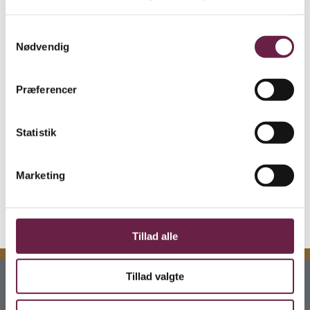
porcelæn, som er en nyfortolkning af det klassiske design.
Samtykkevalg
Porcelænskanden er en tilføjelse til den elskede Bernadotte
Nødvendig
kollektion. Serien byder på ikonisk design af den svenske
designer Sigvard Bernadotte, som begyndte sit samarbejde
Præferencer
med Georg Jensen i 1930’erne.
Gaven indeholder :
Statistik
Georg Jensen Bernadotte porcelæn flødekande 0,5L
Georg Jensen Bernadotte porcelæn kande 1,2L
Marketing
Vejl. pris Kr. 1048,-
Tillad alle
Tillad valgte
Kontakt