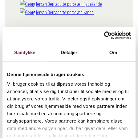
Georg Jensen Bernadotte
porcelæn kande sæt
Samtykke
Detaljer
Om
400,00
DKK
Denne hjemmeside bruger cookies
Georg Jensen Bernadotte porcelæn kande sæt antal
Vi bruger cookies til at tilpasse vores indhold og
annoncer, til at vise dig funktioner til sociale medier og til
BESTIL
at analysere vores trafik. Vi deler også oplysninger om
din brug af vores hjemmeside med vores partnere inden
Beskrivelse
for sociale medier, annonceringspartnere og
analysepartnere. Vores partnere kan kombinere disse
Den populære Bernadotte kande –oprindeligt fremstillet i
data med andre oplysninger, du har givet dem, eller som
de har indsamlet fra din brug af deres tjenester.
sterlingsølv og senere i blankt rustfrit stål –fås nu i hvidt