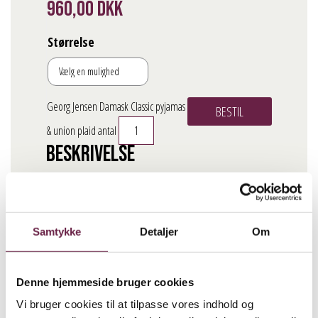
960,00
DKK
Størrelse
Georg Jensen Damask Classic pyjamas
BESTIL
& union plaid antal
Beskrivelse
Georg Jensen Damask Classic pyjamas er en percalevævet
pyjamas til sovetryner og morgenmennesker. Nattøjet i den
elegante farve Soft Grey er unisex og har fine detaljer som
Samtykke
Detaljer
Om
tone i tone-knapper og piping ved kraven og ærmet, når du
smøger det op. Tekstilet i 100 % bomuld er vævet af
Denne hjemmeside bruger cookies
finecount-garner, hvilket gør pyjamassættet ekstra blødt og
glansfuldt.
Vi bruger cookies til at tilpasse vores indhold og