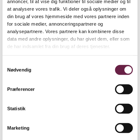
annoncer, til at vise dig funktioner til sociale medier og til
Georg Jensen Damask Union Plaider vævet i 10% cashmere
at analysere vores trafik. Vi deler også oplysninger om
og 90% merinould. Merinouldens tynde fibre gør det muligt
din brug af vores hjemmeside med vores partnere inden
at skabe en meget let plaid med en særlig blødhed fra
for sociale medier, annonceringspartnere og
cashmeren. Det er det blødeste tæppe og den kradser ikke,
analysepartnere. Vores partnere kan kombinere disse
grundet blandingen med cashmeren. Den fine
data med andre oplysninger, du har givet dem, eller som
de har indsamlet fra din brug af deres tjenester.
uldkombination gør plaiden ekstra lun og behagelig. Med
en diskret nuanceforskel på for- og bagside og ecrufarvede
Samtykkevalg
frynser har plaiden et klassisk og elegant udtryk.
Nødvendig
Måleskema pyjamas – cirka mål efter vask:
Str. S/M
Præferencer
Skjorte – Længde: 74 cm, Brystmål: 112 cm,
Ærmelængde: 56 cm
Statistik
Bukser – Længde på indersøm: 69 cm, Lår: 66 cm, Talje:
74 cm
Marketing
Str. M/L