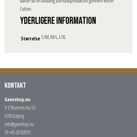
støtter du en ansvarlig bomuldsproduktion gennem Better
Cotton.
Yderligere information
S/M, M/L, L/XL
Størrelse
Kontakt
Gaveshop.nu
H E Bluhmes Vej 53
6700 Esbjerg
info@gaveshop.nu
Tlf +45 28702875