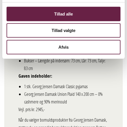
Skjorte – Længde: 76 cm, Brystmål: 120 cm,
Ærmelængde: 58 cm
Tillad alle
Bukser – Længde på indersøm: 71 cm, Lår: 69 cm, Talje:
82 cm
Tillad valgte
Str. L/XL
Skjorte – Længde: 78 cm, Brystmål: 124 cm,
Afvis
Ærmelængde: 60 cm
Bukser – Længde på indersøm: 73 cm, Lår: 73 cm, Talje:
83 cm
Gaven indeholder:
1 stk. Georg Jensen Damask Classic pyjamas
Georg Jensen Damask Union Plaid 140 x 200 cm – 0%
cashmere og 90% merinould
Vejl. pris kr. 2945,-
Når du vælger bomuldsprodukter fra Georg Jensen Damask,