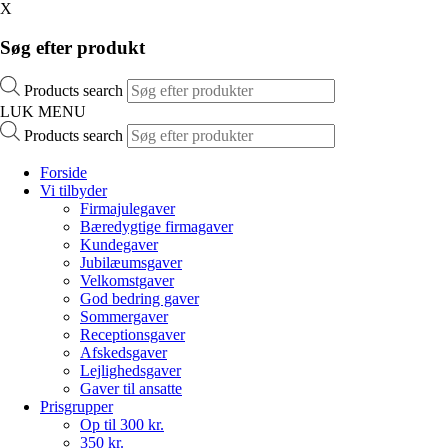
X
Søg efter produkt
Products search
LUK MENU
Products search
Forside
Vi tilbyder
Firmajulegaver
Bæredygtige firmagaver
Kundegaver
Jubilæumsgaver
Velkomstgaver
God bedring gaver
Sommergaver
Receptionsgaver
Afskedsgaver
Lejlighedsgaver
Gaver til ansatte
Prisgrupper
Op til 300 kr.
350 kr.