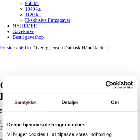
960 kr.
1040 kr.
1120 kr.
Eksklusive Firmagaver
NYHEDER
Gavekurve
Bestil gaveshop
Forside
/
560 kr.
/
Georg Jensen Damask Håndklæder L
Georg Jensen Damask
Håndklæder L
Samtykke
Detaljer
Om
560,00
DKK
Ekskl. moms
Denne hjemmeside bruger cookies
Farve
Ryd
Vi bruger cookies til at tilpasse vores indhold og
Georg Jensen Damask Håndklæder L antal