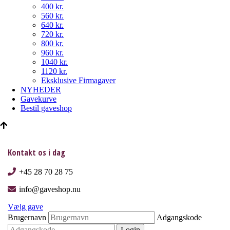
400 kr.
560 kr.
640 kr.
720 kr.
800 kr.
960 kr.
1040 kr.
1120 kr.
Eksklusive Firmagaver
NYHEDER
Gavekurve
Bestil gaveshop
Kontakt os i dag
+45 28 70 28 75
info@gaveshop.nu
Vælg gave
Brugernavn
Adgangskode
Login