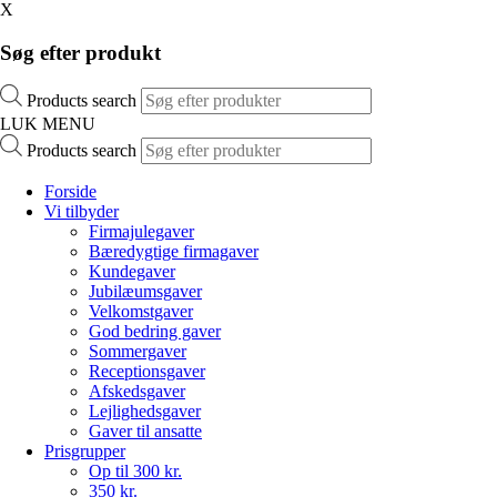
X
Søg efter produkt
Products search
LUK MENU
Products search
Forside
Vi tilbyder
Firmajulegaver
Bæredygtige firmagaver
Kundegaver
Jubilæumsgaver
Velkomstgaver
God bedring gaver
Sommergaver
Receptionsgaver
Afskedsgaver
Lejlighedsgaver
Gaver til ansatte
Prisgrupper
Op til 300 kr.
350 kr.