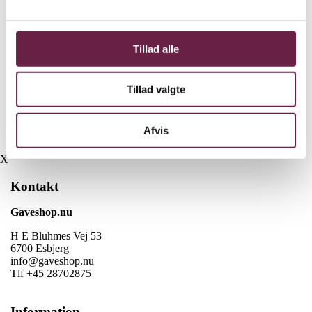
Vejl. pris kr. 2290,-
Når du vælger bomuldsprodukter fra Georg Jensen Damask,
støtter du en ansvarlig bomuldsproduktion gennem Better Cotton.
Tillad alle
Yderligere information
Tillad valgte
Vægt
2.20 kg
Afvis
Farve
Ocean Grey, Light Oak
X
Kontakt
Gaveshop.nu
H E Bluhmes Vej 53
6700 Esbjerg
info@gaveshop.nu
Tlf +45 28702875
Information