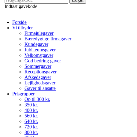
Indtast gavekode
Forside
Vi tilbyder
Firmajulegaver
Bæredygtige firmagaver
Kundegaver
Jubilæumsgaver
Velkomstgaver
God bedring gaver
Sommergaver
Receptionsgaver
Afskedsgaver
Lejlighedsgaver
Gaver til ansatte
Prisgrupper
Op til 300 kr.
350 kr.
400 kr.
560 kr.
640 kr.
720 kr.
800 kr.