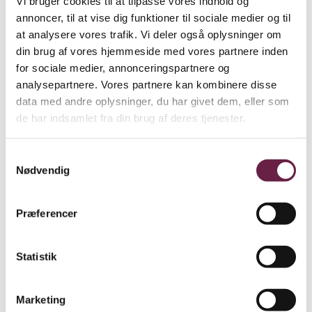
Vi bruger cookies til at tilpasse vores indhold og
annoncer, til at vise dig funktioner til sociale medier og til
Bestil
at analysere vores trafik. Vi deler også oplysninger om
din brug af vores hjemmeside med vores partnere inden
Beskrivelse
Yderligere information
for sociale medier, annonceringspartnere og
analysepartnere. Vores partnere kan kombinere disse
Beskrivelse
data med andre oplysninger, du har givet dem, eller som
de har indsamlet fra din brug af deres tjenester.
Georg Jensen Damasks klassiske Damask Terry håndklæder med
indvævet logo er håndklæder i fineste kvalitet, vævet på en
jacquardvæv og i kæmmet bomuld, der giver styrke og blødhed,
Samtykkevalg
mens de dobbelttvundne garner giver et roligt og glat design.
Nødvendig
Håndklæderne er behagelige mod huden, holder sig bløde længe
og er OEKO-TEX® certificeret.
Vælg mellem farverne
Ocean Grey
og
Light Oak
Præferencer
Gaven indeholder:
Statistik
2 stk. 40 x 70 cm
4 stk. 50 x 100 cm
2 stk. 70 x 140 cm
Indpakning: Kanvastaske
Marketing