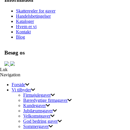
Skatteregler for gaver
Handelsbetingelser
Kataloger
Hvem er vi
Kontakt
Blog
Besøg os
Luk
Navigation
Forside
Vi tilbyder
Firmajulegaver
Bæredygtige firmagaver
Kundegaver
Jubilæumsgaver
Velkomstgaver
God bedring gaver
Sommergaver