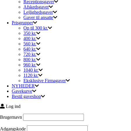
Receptionsgaver
Afskedsgaver
Lejlighedsgaver
Gaver til ansatte
Prisgrupper
Op til 300 kr.
350 kr.
400 kr.
560 kr.
640 kr.
720 kr.
800 kr.
960 kr.
1040 kr.
1120 kr.
Eksklusive Firmagaver
NYHEDER
Gavekurve
Bestil gaveshop
Log ind
Brugernavn
Adgangskode