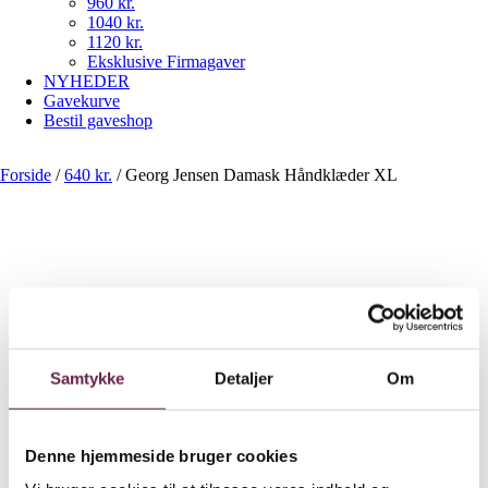
960 kr.
1040 kr.
1120 kr.
Eksklusive Firmagaver
NYHEDER
Gavekurve
Bestil gaveshop
Forside
/
640 kr.
/
Georg Jensen Damask Håndklæder XL
Georg Jensen Damask
Håndklæder XL
Samtykke
Detaljer
Om
640,00
DKK
Ekskl. moms
Farve
Denne hjemmeside bruger cookies
Ryd
Georg Jensen Damask Håndklæder XL antal