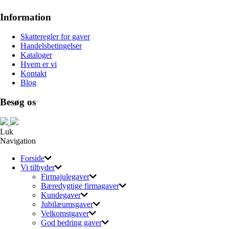
Information
Skatteregler for gaver
Handelsbetingelser
Kataloger
Hvem er vi
Kontakt
Blog
Besøg os
Luk
Navigation
Forside
Vi tilbyder
Firmajulegaver
Bæredygtige firmagaver
Kundegaver
Jubilæumsgaver
Velkomstgaver
God bedring gaver