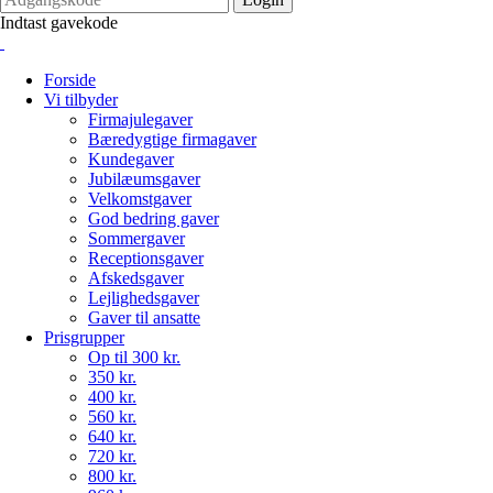
Indtast gavekode
Forside
Vi tilbyder
Firmajulegaver
Bæredygtige firmagaver
Kundegaver
Jubilæumsgaver
Velkomstgaver
God bedring gaver
Sommergaver
Receptionsgaver
Afskedsgaver
Lejlighedsgaver
Gaver til ansatte
Prisgrupper
Op til 300 kr.
350 kr.
400 kr.
560 kr.
640 kr.
720 kr.
800 kr.