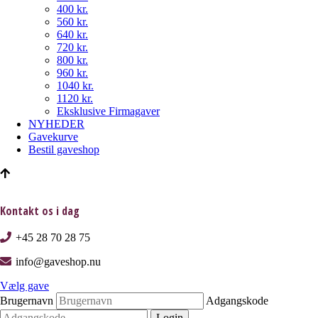
400 kr.
560 kr.
640 kr.
720 kr.
800 kr.
960 kr.
1040 kr.
1120 kr.
Eksklusive Firmagaver
NYHEDER
Gavekurve
Bestil gaveshop
Kontakt os i dag
+45 28 70 28 75
info@gaveshop.nu
Vælg gave
Brugernavn
Adgangskode
Login