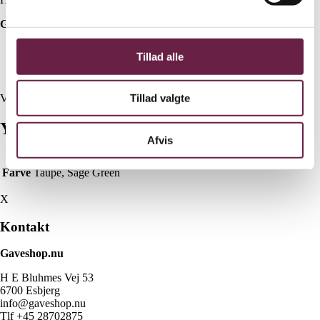
Gaven indeholder:
4 stk. 40×70 cm
Tillad alle
4 stk. 50×100 cm
4 stk. 70×140 cm
Tillad valgte
Vejl. pris kr. 3710,-
Yderligere information
Afvis
Farve
Taupe, Sage Green
X
Kontakt
Gaveshop.nu
H E Bluhmes Vej 53
6700 Esbjerg
info@gaveshop.nu
Tlf +45 28702875