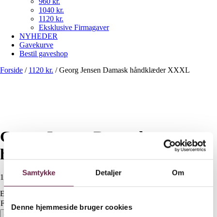
960 kr.
1040 kr.
1120 kr.
Eksklusive Firmagaver
NYHEDER
Gavekurve
Bestil gaveshop
Forside
/
1120 kr.
/
Georg Jensen Damask håndklæder XXXL
Georg Jensen Damask
håndklæder XXXL
Samtykke
Detaljer
Om
1.120,00
DKK
Ekskl. moms
Farve
Ryd
Denne hjemmeside bruger cookies
Georg Jensen Damask håndklæder XXXL antal