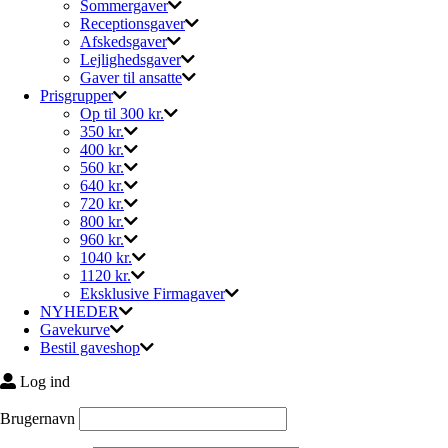
Sommergaver
Receptionsgaver
Afskedsgaver
Lejlighedsgaver
Gaver til ansatte
Prisgrupper
Op til 300 kr.
350 kr.
400 kr.
560 kr.
640 kr.
720 kr.
800 kr.
960 kr.
1040 kr.
1120 kr.
Eksklusive Firmagaver
NYHEDER
Gavekurve
Bestil gaveshop
Log ind
Brugernavn