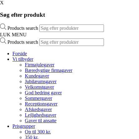
X
Søg efter produkt
Products search
LUK MENU
Products search
Forside
Vi tilbyder
Firmajulegaver
Bæredygtige firmagaver
Kundegaver
Jubilæumsgaver
Velkomstgaver
God bedring gaver
Sommergaver
Receptionsgaver
Afskedsgaver
Lejlighedsgaver
Gaver til ansatte
Prisgrupper
Op til 300 kr.
350 kr.