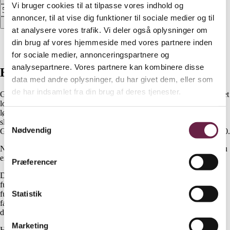
Vi bruger cookies til at tilpasse vores indhold og
annoncer, til at vise dig funktioner til sociale medier og til
Bestil
at analysere vores trafik. Vi deler også oplysninger om
Beskrivelse
din brug af vores hjemmeside med vores partnere inden
Yderligere information
for sociale medier, annonceringspartnere og
analysepartnere. Vores partnere kan kombinere disse
Beskrivelse
data med andre oplysninger, du har givet dem, eller som
de har indsamlet fra din brug af deres tjenester.
Georg Jensen Damask håndklæder har et elegant design med indvævet
logo. Frottéhåndklæderne er jacquardvævede i 100 % bomuld med
løkker af dobbelttvundne og kæmmede garner, der gør dem bløde,
Samtykkevalg
slidstærke og glansfulde. Håndklæderne fås i farverne Taupe og Sage
Nødvendig
Green og er certificeret i henhold til OEKO-TEX
®
STANDARD 100.
Når du vælger bomuldsprodukter fra Georg Jensen Damask, støtter du
en ansvarlig bomuldsproduktion gennem Better Cotton.
Præferencer
Damask Terry serien er skabt af vores eget designteam med fokus på
funktionalitet, kvalitet og skønhed. Egenskaber og værdier, som har
Statistik
fulgt Georg Jensen Damask gennem århundreder. Den høje kvalitet,
farveægtheden og det enkle design gør den kraftige damaskfrotté af
den blødeste slags til en elsket klassiker
Marketing
Håndklæderne er pakket i en tote bag