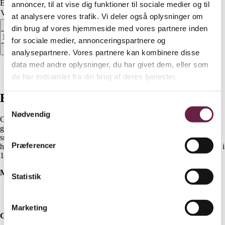
Ekskl. moms
annoncer, til at vise dig funktioner til sociale medier og til
Variant
Ryd
at analysere vores trafik. Vi deler også oplysninger om
Georg Jensen Damask Sky sengetøj antal
din brug af vores hjemmeside med vores partnere inden
for sociale medier, annonceringspartnere og
Bestil
analysepartnere. Vores partnere kan kombinere disse
data med andre oplysninger, du har givet dem, eller som
Beskrivelse
de har indsamlet fra din brug af deres tjenester.
Yderligere information
Beskrivelse
Samtykkevalg
Nødvendig
Georg Jensen Damask Sky sengetøj er blødt og glansfuldt med
geometrisk mønster. Det stringente design med små kuber fremhæves
smukt i den reflekterende satinvævning. Det giver Sky et både let og
Præferencer
harmonisk udtryk. Sky sengetøjet er Oeko-Tex® certificeret og vævet i
100% langfibret bomuld, som gør det ekstra slidstærk.
Mål:
Statistik
140×200/60×63
140×220/60×63 cm
Marketing
Gaven indeholder: