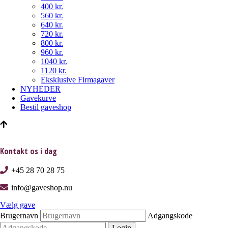
400 kr.
560 kr.
640 kr.
720 kr.
800 kr.
960 kr.
1040 kr.
1120 kr.
Eksklusive Firmagaver
NYHEDER
Gavekurve
Bestil gaveshop
Kontakt os i dag
+45 28 70 28 75
info@gaveshop.nu
Vælg gave
Brugernavn
Adgangskode
Login