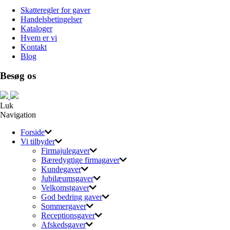
Skatteregler for gaver
Handelsbetingelser
Kataloger
Hvem er vi
Kontakt
Blog
Besøg os
Luk
Navigation
Forside
Vi tilbyder
Firmajulegaver
Bæredygtige firmagaver
Kundegaver
Jubilæumsgaver
Velkomstgaver
God bedring gaver
Sommergaver
Receptionsgaver
Afskedsgaver