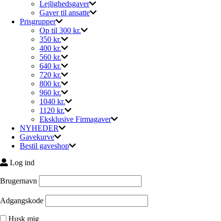
Lejlighedsgaver
Gaver til ansatte
Prisgrupper
Op til 300 kr.
350 kr.
400 kr.
560 kr.
640 kr.
720 kr.
800 kr.
960 kr.
1040 kr.
1120 kr.
Eksklusive Firmagaver
NYHEDER
Gavekurve
Bestil gaveshop
Log ind
Brugernavn
Adgangskode
Husk mig