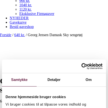
960 kr.
1040 kr.
1120 kr.
Eksklusive Firmagaver
NYHEDER
Gavekurve
Bestil gaveshop
Forside
/
640 kr.
/
Georg Jensen Damask Sky sengetøj
Georg Jensen Damask Sky
Samtykke
Detaljer
Om
sengetøj
Denne hjemmeside bruger cookies
640,00
DKK
Vi bruger cookies til at tilpasse vores indhold og