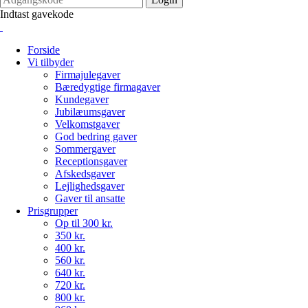
Indtast gavekode
Forside
Vi tilbyder
Firmajulegaver
Bæredygtige firmagaver
Kundegaver
Jubilæumsgaver
Velkomstgaver
God bedring gaver
Sommergaver
Receptionsgaver
Afskedsgaver
Lejlighedsgaver
Gaver til ansatte
Prisgrupper
Op til 300 kr.
350 kr.
400 kr.
560 kr.
640 kr.
720 kr.
800 kr.