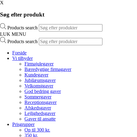
X
Søg efter produkt
Products search
LUK MENU
Products search
Forside
Vi tilbyder
Firmajulegaver
Bæredygtige firmagaver
Kundegaver
Jubilæumsgaver
Velkomstgaver
God bedring gaver
Sommergaver
Receptionsgaver
Afskedsgaver
Lejlighedsgaver
Gaver til ansatte
Prisgrupper
Op til 300 kr.
350 kr.