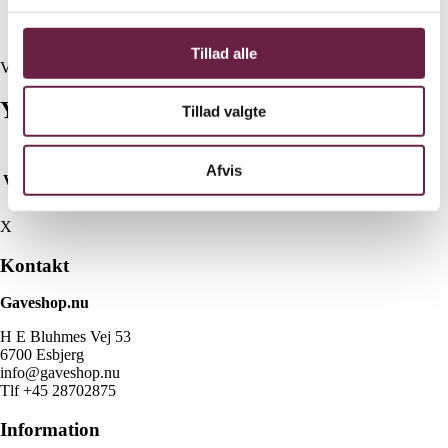
2 stk pudebetræk
2 stk dynebetræk
Tillad alle
Vejl. pris kr. 2400,-
Yderligere information
Tillad valgte
Afvis
Mineral Green 140×200, Mineral Green 140×220, Frost
Variant
Grey 140×200, Frost Grey 140×220
X
Kontakt
Gaveshop.nu
H E Bluhmes Vej 53
6700 Esbjerg
info@gaveshop.nu
Tlf +45 28702875
Information