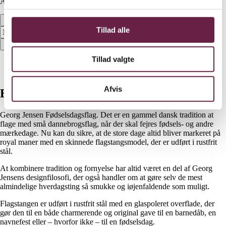
Available on backorder
Georg Jensen Fødselsdagsflag antal
Tillad alle
Bestil
Tillad valgte
Beskrivelse
Yderligere information
Afvis
Beskrivelse
Georg Jensen Fødselsdagsflag. Det er en gammel dansk tradition at
flage med små dannebrogsflag, når der skal fejres fødsels- og andre
mærkedage. Nu kan du sikre, at de store dage altid bliver markeret på
royal maner med en skinnede flagstangsmodel, der er udført i rustfrit
stål.
At kombinere tradition og fornyelse har altid været en del af Georg
Jensens designfilosofi, der også handler om at gøre selv de mest
almindelige hverdagsting så smukke og iøjenfaldende som muligt.
Flagstangen er udført i rustfrit stål med en glaspoleret overflade, der
gør den til en både charmerende og original gave til en barnedåb, en
navnefest eller – hvorfor ikke – til en fødselsdag.