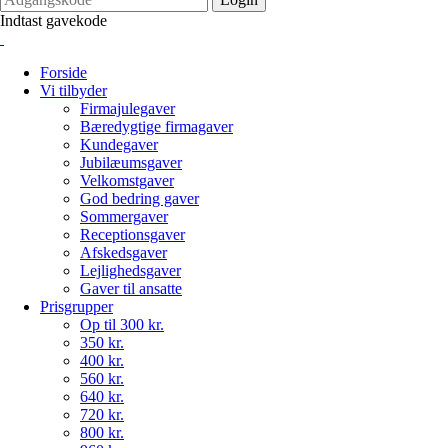
Indtast gavekode
Forside
Vi tilbyder
Firmajulegaver
Bæredygtige firmagaver
Kundegaver
Jubilæumsgaver
Velkomstgaver
God bedring gaver
Sommergaver
Receptionsgaver
Afskedsgaver
Lejlighedsgaver
Gaver til ansatte
Prisgrupper
Op til 300 kr.
350 kr.
400 kr.
560 kr.
640 kr.
720 kr.
800 kr.