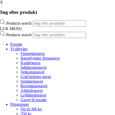
X
Søg efter produkt
Products search
LUK MENU
Products search
Forside
Vi tilbyder
Firmajulegaver
Bæredygtige firmagaver
Kundegaver
Jubilæumsgaver
Velkomstgaver
God bedring gaver
Sommergaver
Receptionsgaver
Afskedsgaver
Lejlighedsgaver
Gaver til ansatte
Prisgrupper
Op til 300 kr.
350 kr.