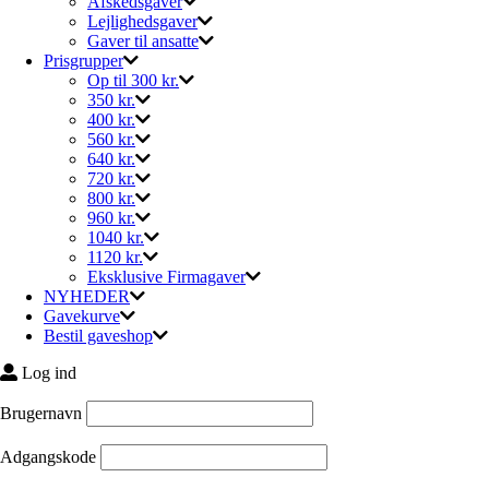
Afskedsgaver
Lejlighedsgaver
Gaver til ansatte
Prisgrupper
Op til 300 kr.
350 kr.
400 kr.
560 kr.
640 kr.
720 kr.
800 kr.
960 kr.
1040 kr.
1120 kr.
Eksklusive Firmagaver
NYHEDER
Gavekurve
Bestil gaveshop
Log ind
Brugernavn
Adgangskode