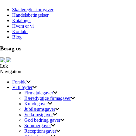
Skatteregler for gaver
Handelsbetingelser
Kataloger
Hvem er vi
Kontakt
Blog
Besøg os
Luk
Navigation
Forside
Vi tilbyder
Firmajulegaver
Bæredygtige firmagaver
Kundegaver
Jubilæumsgaver
Velkomstgaver
God bedring gaver
Sommergaver
Receptionsgaver