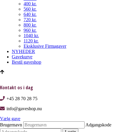
400 kr.
560 kr.
640 kr.
720 kr.
800 kr.
960 kr.
1040 kr.
1120 kr.
Eksklusive Firmagaver
NYHEDER
Gavekurve
Bestil gaveshop
Kontakt os i dag
+45 28 70 28 75
info@gaveshop.nu
Vælg gave
Brugernavn
Adgangskode
Login