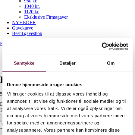
960 kr.
1040 kr.
1120 kr.
Eksklusive Firmagaver
NYHEDER
Gavekurve
Bestil gaveshop
Forside
/
Hâws køkkenmaskine 1500W
Samtykke
Detaljer
Om
Hâws køkkenmaskine 1500W
Denne hjemmeside bruger cookies
Vi bruger cookies til at tilpasse vores indhold og
560,00
DKK
annoncer, til at vise dig funktioner til sociale medier og til
Ekskl. moms
at analysere vores trafik. Vi deler også oplysninger om
Farve
Ryd
din brug af vores hjemmeside med vores partnere inden
Hâws køkkenmaskine 1500W antal
for sociale medier, annonceringspartnere og
analysepartnere. Vores partnere kan kombinere disse
Bestil