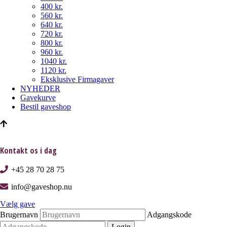
400 kr.
560 kr.
640 kr.
720 kr.
800 kr.
960 kr.
1040 kr.
1120 kr.
Eksklusive Firmagaver
NYHEDER
Gavekurve
Bestil gaveshop
Kontakt os i dag
+45 28 70 28 75
info@gaveshop.nu
Vælg gave
Brugernavn
Adgangskode
Login