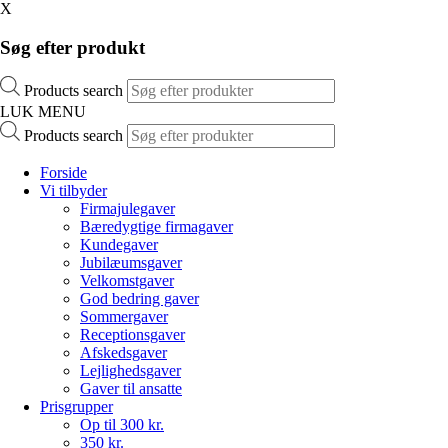
X
Søg efter produkt
Products search
LUK MENU
Products search
Forside
Vi tilbyder
Firmajulegaver
Bæredygtige firmagaver
Kundegaver
Jubilæumsgaver
Velkomstgaver
God bedring gaver
Sommergaver
Receptionsgaver
Afskedsgaver
Lejlighedsgaver
Gaver til ansatte
Prisgrupper
Op til 300 kr.
350 kr.