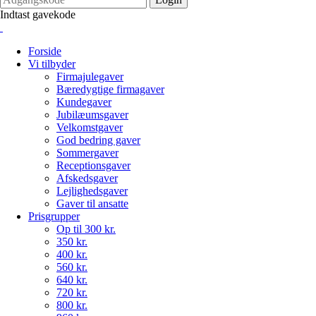
Indtast gavekode
Forside
Vi tilbyder
Firmajulegaver
Bæredygtige firmagaver
Kundegaver
Jubilæumsgaver
Velkomstgaver
God bedring gaver
Sommergaver
Receptionsgaver
Afskedsgaver
Lejlighedsgaver
Gaver til ansatte
Prisgrupper
Op til 300 kr.
350 kr.
400 kr.
560 kr.
640 kr.
720 kr.
800 kr.