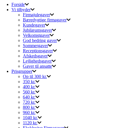
Forside
Vi tilbyder
Firmajulegaver
Bæredygtige firmagaver
Kundegaver
Jubilæumsgaver
Velkomstgaver
God bedring gaver
Sommergaver
Receptionsgaver
Afskedsgaver
Lejlighedsgaver
Gaver til ansatte
Prisgrupper
Op til 300 kr.
350 kr.
400 kr.
560 kr.
640 kr.
720 kr.
800 kr.
960 kr.
1040 kr.
1120 kr.
Eksklusive Firmagaver