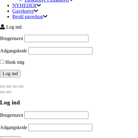
NYHEDER
Gavekurve
Bestil gaveshop
Log ind
Brugernavn
Adgangskode
Husk mig
Log ind
Brugernavn
Adgangskode