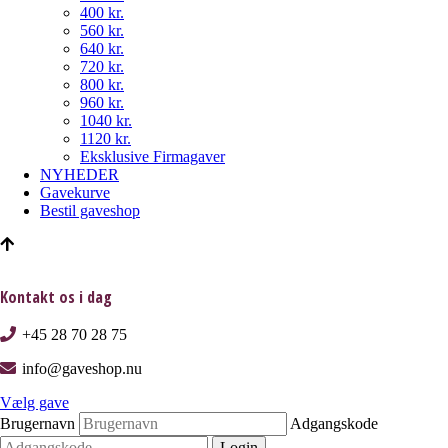
400 kr.
560 kr.
640 kr.
720 kr.
800 kr.
960 kr.
1040 kr.
1120 kr.
Eksklusive Firmagaver
NYHEDER
Gavekurve
Bestil gaveshop
Kontakt os i dag
+45 28 70 28 75
info@gaveshop.nu
Vælg gave
Brugernavn
Adgangskode
Login