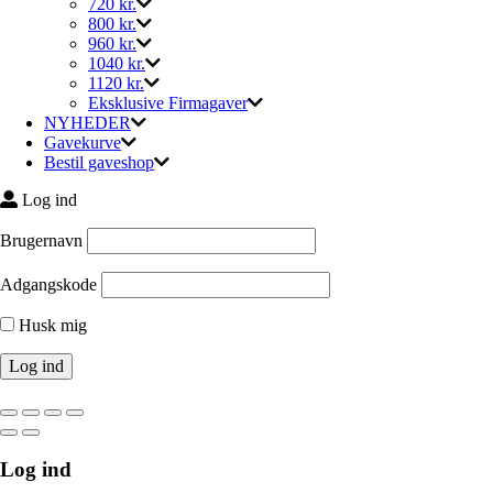
720 kr.
800 kr.
960 kr.
1040 kr.
1120 kr.
Eksklusive Firmagaver
NYHEDER
Gavekurve
Bestil gaveshop
Log ind
Brugernavn
Adgangskode
Husk mig
Log ind