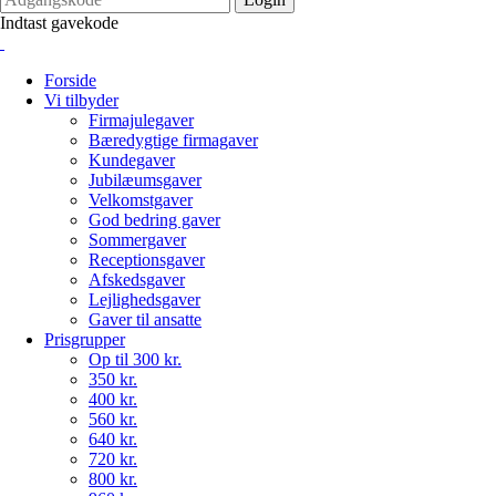
Indtast gavekode
Forside
Vi tilbyder
Firmajulegaver
Bæredygtige firmagaver
Kundegaver
Jubilæumsgaver
Velkomstgaver
God bedring gaver
Sommergaver
Receptionsgaver
Afskedsgaver
Lejlighedsgaver
Gaver til ansatte
Prisgrupper
Op til 300 kr.
350 kr.
400 kr.
560 kr.
640 kr.
720 kr.
800 kr.