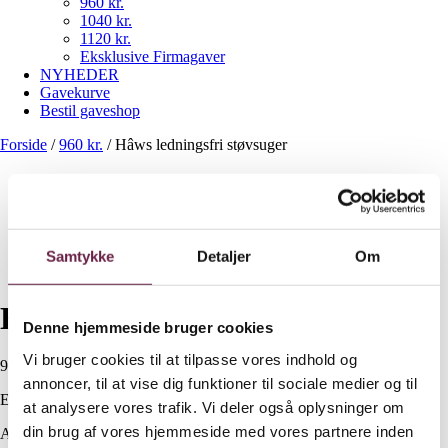
960 kr.
1040 kr.
1120 kr.
Eksklusive Firmagaver
NYHEDER
Gavekurve
Bestil gaveshop
Forside
/
960 kr.
/
Hâws ledningsfri støvsuger
Samtykke
Detaljer
Om
Hâws ledningsfri støvsuger
Denne hjemmeside bruger cookies
Vi bruger cookies til at tilpasse vores indhold og
960,00
DKK
annoncer, til at vise dig funktioner til sociale medier og til
Ekskl. moms
at analysere vores trafik. Vi deler også oplysninger om
din brug af vores hjemmeside med vores partnere inden
Available on backorder