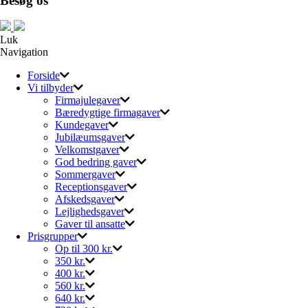
Besøg os
Luk
Navigation
Forside
Vi tilbyder
Firmajulegaver
Bæredygtige firmagaver
Kundegaver
Jubilæumsgaver
Velkomstgaver
God bedring gaver
Sommergaver
Receptionsgaver
Afskedsgaver
Lejlighedsgaver
Gaver til ansatte
Prisgrupper
Op til 300 kr.
350 kr.
400 kr.
560 kr.
640 kr.