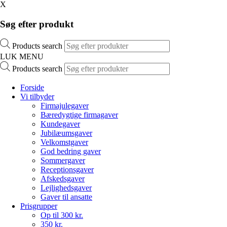
X
Søg efter produkt
Products search
LUK MENU
Products search
Forside
Vi tilbyder
Firmajulegaver
Bæredygtige firmagaver
Kundegaver
Jubilæumsgaver
Velkomstgaver
God bedring gaver
Sommergaver
Receptionsgaver
Afskedsgaver
Lejlighedsgaver
Gaver til ansatte
Prisgrupper
Op til 300 kr.
350 kr.