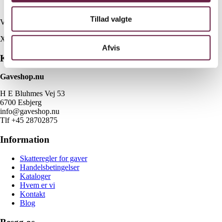
Ergonomisk design for komfortabel brug
Tillad valgte
Vejl. pris kr. 2000,-
X
Afvis
Kontakt
Gaveshop.nu
H E Bluhmes Vej 53
6700 Esbjerg
info@gaveshop.nu
Tlf +45 28702875
Information
Skatteregler for gaver
Handelsbetingelser
Kataloger
Hvem er vi
Kontakt
Blog