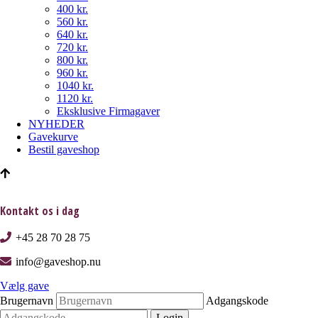
400 kr.
560 kr.
640 kr.
720 kr.
800 kr.
960 kr.
1040 kr.
1120 kr.
Eksklusive Firmagaver
NYHEDER
Gavekurve
Bestil gaveshop
Kontakt os i dag
+45 28 70 28 75
info@gaveshop.nu
Vælg gave
Brugernavn
Adgangskode
Login