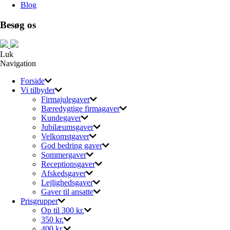
Blog
Besøg os
Luk
Navigation
Forside
Vi tilbyder
Firmajulegaver
Bæredygtige firmagaver
Kundegaver
Jubilæumsgaver
Velkomstgaver
God bedring gaver
Sommergaver
Receptionsgaver
Afskedsgaver
Lejlighedsgaver
Gaver til ansatte
Prisgrupper
Op til 300 kr.
350 kr.
400 kr.