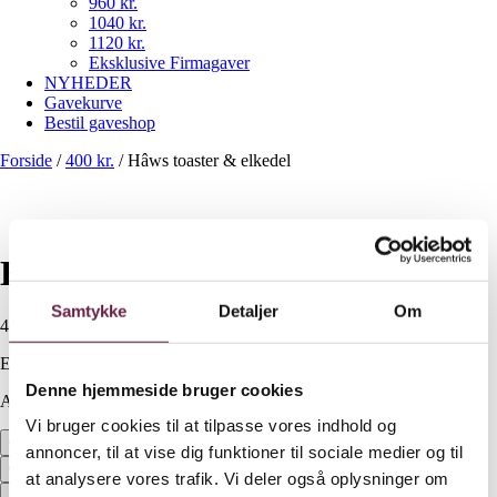
960 kr.
1040 kr.
1120 kr.
Eksklusive Firmagaver
NYHEDER
Gavekurve
Bestil gaveshop
Forside
/
400 kr.
/
Hâws toaster & elkedel
Hâws toaster & elkedel
Samtykke
Detaljer
Om
400,00
DKK
Ekskl. moms
Denne hjemmeside bruger cookies
Available on backorder
Vi bruger cookies til at tilpasse vores indhold og
Hâws toaster & elkedel antal
annoncer, til at vise dig funktioner til sociale medier og til
at analysere vores trafik. Vi deler også oplysninger om
Bestil