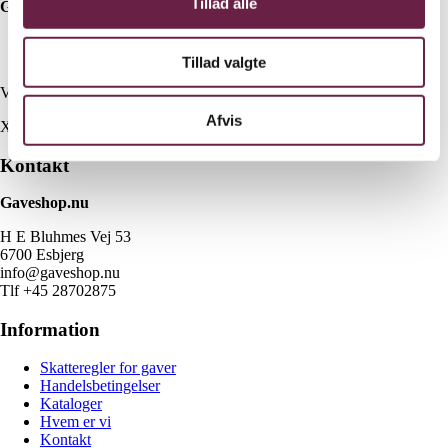
Tillad alle
Gaven indeholder:
Hâws toaster
Hâws elkedel
Tillad valgte
Vejl. pris kr. 999,-
Afvis
X
Kontakt
Gaveshop.nu
H E Bluhmes Vej 53
6700 Esbjerg
info@gaveshop.nu
Tlf +45 28702875
Information
Skatteregler for gaver
Handelsbetingelser
Kataloger
Hvem er vi
Kontakt