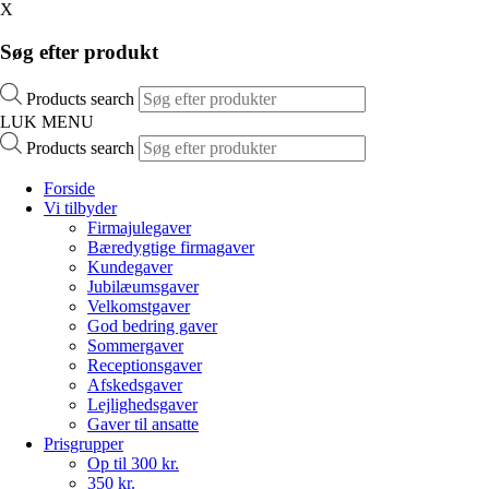
X
Søg efter produkt
Products search
LUK MENU
Products search
Forside
Vi tilbyder
Firmajulegaver
Bæredygtige firmagaver
Kundegaver
Jubilæumsgaver
Velkomstgaver
God bedring gaver
Sommergaver
Receptionsgaver
Afskedsgaver
Lejlighedsgaver
Gaver til ansatte
Prisgrupper
Op til 300 kr.
350 kr.