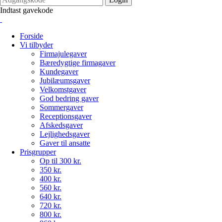
Indtast gavekode
Forside
Vi tilbyder
Firmajulegaver
Bæredygtige firmagaver
Kundegaver
Jubilæumsgaver
Velkomstgaver
God bedring gaver
Sommergaver
Receptionsgaver
Afskedsgaver
Lejlighedsgaver
Gaver til ansatte
Prisgrupper
Op til 300 kr.
350 kr.
400 kr.
560 kr.
640 kr.
720 kr.
800 kr.