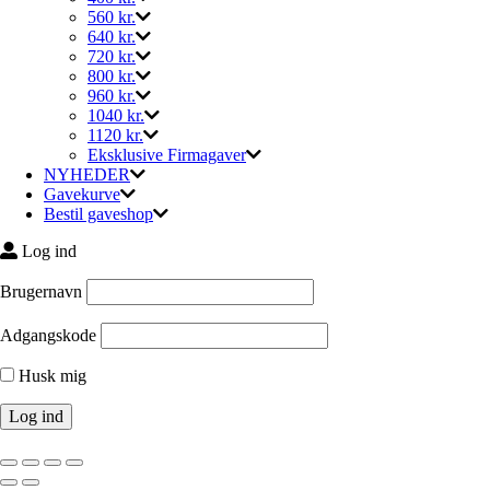
560 kr.
640 kr.
720 kr.
800 kr.
960 kr.
1040 kr.
1120 kr.
Eksklusive Firmagaver
NYHEDER
Gavekurve
Bestil gaveshop
Log ind
Brugernavn
Adgangskode
Husk mig