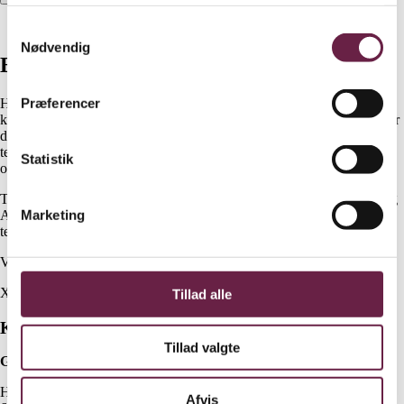
Beskrivelse
Samtykkevalg
Nødvendig
Beskrivelse
Præferencer
Haws trådløs stegetermometer er skabt til både hverdagsretter og
kulinariske udfordringer. Med en rækkevidde på op til 244 meter giver
det dig fuld bevægelsesfrihed, mens du stadig har fuldkontrol over
temperaturen. Føleren måler kernetemperatur op til 100 °C og
Statistik
omgivelsestemperatur op til 300 °C.
Termometeret kobles let til CHEFBBQ-appen, somfås til både iOS og
Marketing
Android. Her får du live-data, alarmer og anbefalinger direkte på din
telefon – så du opnår det ønskede resultat, hver gang.
Vejl. pris kr. 800,-
X
Tillad alle
Kontakt
Tillad valgte
Gaveshop.nu
H E Bluhmes Vej 53
Afvis