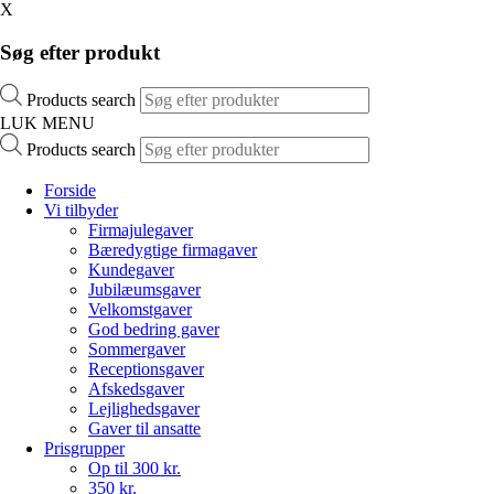
X
Søg efter produkt
Products search
LUK MENU
Products search
Forside
Vi tilbyder
Firmajulegaver
Bæredygtige firmagaver
Kundegaver
Jubilæumsgaver
Velkomstgaver
God bedring gaver
Sommergaver
Receptionsgaver
Afskedsgaver
Lejlighedsgaver
Gaver til ansatte
Prisgrupper
Op til 300 kr.
350 kr.