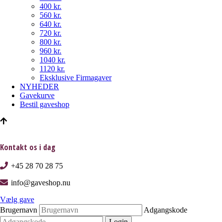
400 kr.
560 kr.
640 kr.
720 kr.
800 kr.
960 kr.
1040 kr.
1120 kr.
Eksklusive Firmagaver
NYHEDER
Gavekurve
Bestil gaveshop
Kontakt os i dag
+45 28 70 28 75
info@gaveshop.nu
Vælg gave
Brugernavn
Adgangskode
Login