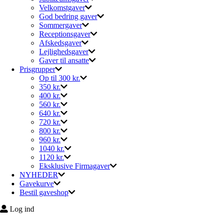
Velkomstgaver
God bedring gaver
Sommergaver
Receptionsgaver
Afskedsgaver
Lejlighedsgaver
Gaver til ansatte
Prisgrupper
Op til 300 kr.
350 kr.
400 kr.
560 kr.
640 kr.
720 kr.
800 kr.
960 kr.
1040 kr.
1120 kr.
Eksklusive Firmagaver
NYHEDER
Gavekurve
Bestil gaveshop
Log ind