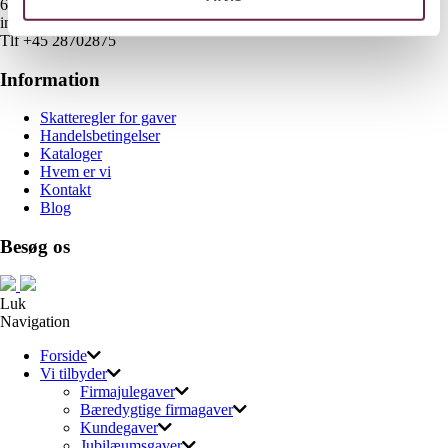
6700 Esbjerg
info@gaveshop.nu
Tlf +45 28702875
Information
Skatteregler for gaver
Handelsbetingelser
Kataloger
Hvem er vi
Kontakt
Blog
Besøg os
Luk
Navigation
Forside
Vi tilbyder
Firmajulegaver
Bæredygtige firmagaver
Kundegaver
Jubilæumsgaver