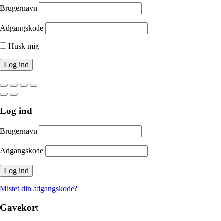
Brugernavn
Adgangskode
Husk mig
Log ind
Brugernavn
Adgangskode
Mistet din adgangskode?
Gavekort