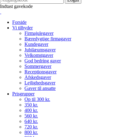
Indtast gavekode
Forside
Vi tilbyder
Firmajulegaver
Bæredygtige firmagaver
Kundegaver
Jubilæumsgaver
Velkomstgaver
God bedring gaver
Sommergaver
Receptionsgaver
Afskedsgaver
Lejlighedsgaver
Gaver til ansatte
Prisgrupper
Op til 300 kr.
350 kr.
400 kr.
560 kr.
640 kr.
720 kr.
800 kr.