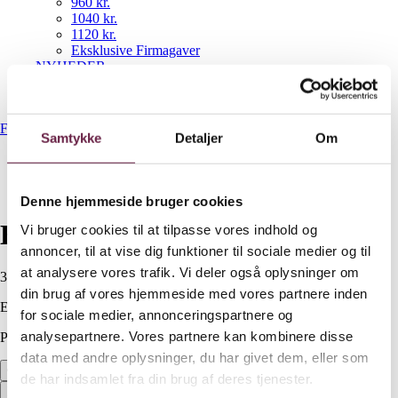
960 kr.
1040 kr.
1120 kr.
Eksklusive Firmagaver
NYHEDER
Gavekurve
Bestil gaveshop
Forside
/
Op til 300 kr.
/
Haws trådløs stegetermometer
Samtykke
Detaljer
Om
Denne hjemmeside bruger cookies
Haws trådløs stegetermometer
Vi bruger cookies til at tilpasse vores indhold og
annoncer, til at vise dig funktioner til sociale medier og til
at analysere vores trafik. Vi deler også oplysninger om
300,00
DKK
din brug af vores hjemmeside med vores partnere inden
Ekskl. moms
for sociale medier, annonceringspartnere og
analysepartnere. Vores partnere kan kombinere disse
På lager
data med andre oplysninger, du har givet dem, eller som
Haws trådløs stegetermometer antal
de har indsamlet fra din brug af deres tjenester.
Bestil