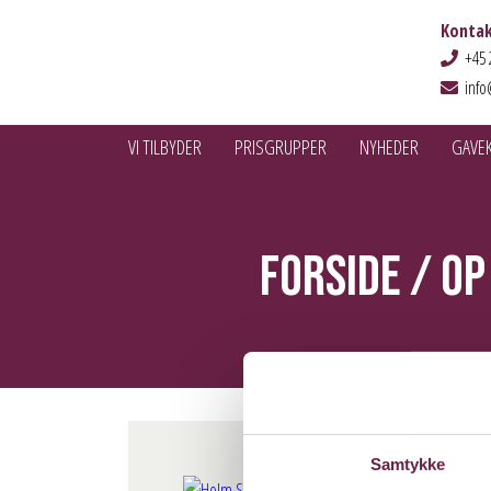
Kontak
+45 
info
VI TILBYDER
PRISGRUPPER
NYHEDER
GAVE
Forside
/
Op
Samtykke