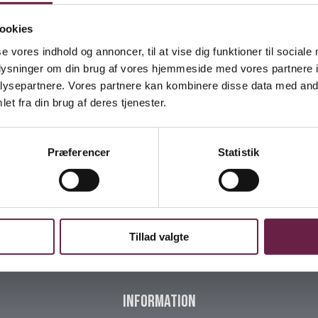
Holm Steakbestik 16 dele
300,00
DKK
ookies
se vores indhold og annoncer, til at vise dig funktioner til sociale
oplysninger om din brug af vores hjemmeside med vores partnere i
ysepartnere. Vores partnere kan kombinere disse data med andr
et fra din brug af deres tjenester.
n god grillaften. Frem for alt har du brug for ordentligt bestik, så du kan nyde bøffen
es i hånden med varmt vand og sæbe, også før første brug.
Præferencer
Statistik
Tillad valgte
Information