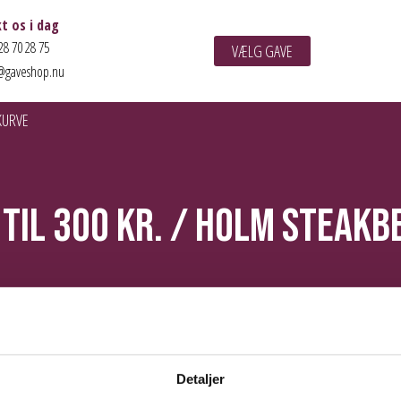
t os i dag
28 70 28 75
VÆLG GAVE
@gaveshop.nu
KURVE
 til 300 kr.
/
Holm Steakbe
Detaljer