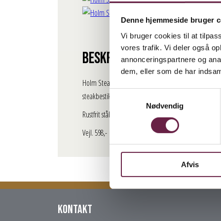
Denne hjemmeside bruger c
Vi bruger cookies til at tilpas
vores trafik. Vi deler også 
Beskrivelse
annonceringspartnere og anal
dem, eller som de har indsaml
Holm Steakbestik hører godt grej og godt selskab til e
Samtykkevalg
steakbestik er perfekt til opgaven. Bestikket skal vask
Nødvendig
Rustfrit stål/ akacietræ, 16 dele.
Vejl. 598,-
Afvis
Kontakt