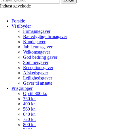
Indtast gavekode
Forside
Vi tilbyder
Firmajulegaver
Bæredygtige firmagaver
Kundegaver
Jubilæumsgaver
Velkomstgaver
God bedring gaver
Sommergaver
Receptionsgaver
Afskedsgaver
Lejlighedsgaver
Gaver til ansatte
Prisgrupper
Op til 300 kr.
350 kr.
400 kr.
560 kr.
640 kr.
720 kr.
800 kr.