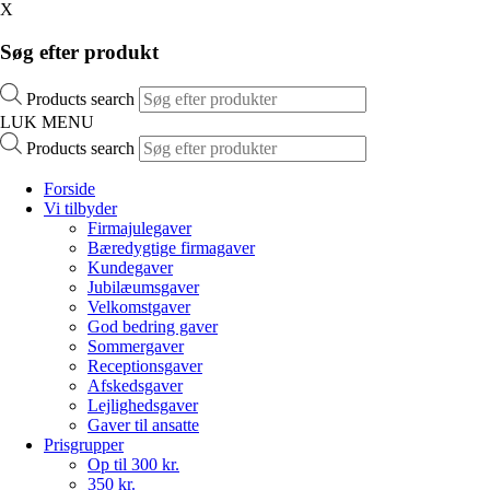
X
Søg efter produkt
Products search
LUK MENU
Products search
Forside
Vi tilbyder
Firmajulegaver
Bæredygtige firmagaver
Kundegaver
Jubilæumsgaver
Velkomstgaver
God bedring gaver
Sommergaver
Receptionsgaver
Afskedsgaver
Lejlighedsgaver
Gaver til ansatte
Prisgrupper
Op til 300 kr.
350 kr.