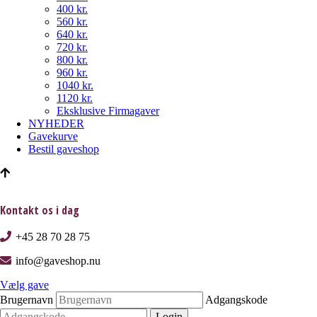
400 kr.
560 kr.
640 kr.
720 kr.
800 kr.
960 kr.
1040 kr.
1120 kr.
Eksklusive Firmagaver
NYHEDER
Gavekurve
Bestil gaveshop
Kontakt os i dag
+45 28 70 28 75
info@gaveshop.nu
Vælg gave
Brugernavn
Adgangskode
Login