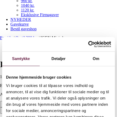
960 kr.
1040 kr.
1120 kr.
Eksklusive Firmagaver
NYHEDER
Gavekurve
Bestil gaveshop
Forside
/
Op til 300 kr.
/
IGEN Mini sleeve
Samtykke
Detaljer
Om
IGEN Mini sleeve
150,00
DKK
Denne hjemmeside bruger cookies
Vi bruger cookies til at tilpasse vores indhold og
Ekskl. moms
annoncer, til at vise dig funktioner til sociale medier og til
Available on backorder
at analysere vores trafik. Vi deler også oplysninger om
IGEN Mini sleeve antal
din brug af vores hjemmeside med vores partnere inden
Bestil
for sociale medier, annonceringspartnere og
analysepartnere. Vores partnere kan kombinere disse