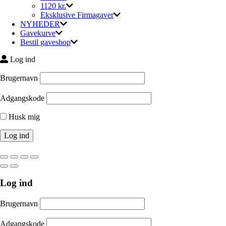
1120 kr.
Eksklusive Firmagaver
NYHEDER
Gavekurve
Bestil gaveshop
Log ind
Brugernavn
Adgangskode
Husk mig
Log ind
Brugernavn
Adgangskode