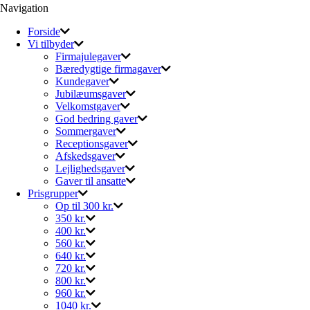
Navigation
Forside
Vi tilbyder
Firmajulegaver
Bæredygtige firmagaver
Kundegaver
Jubilæumsgaver
Velkomstgaver
God bedring gaver
Sommergaver
Receptionsgaver
Afskedsgaver
Lejlighedsgaver
Gaver til ansatte
Prisgrupper
Op til 300 kr.
350 kr.
400 kr.
560 kr.
640 kr.
720 kr.
800 kr.
960 kr.
1040 kr.