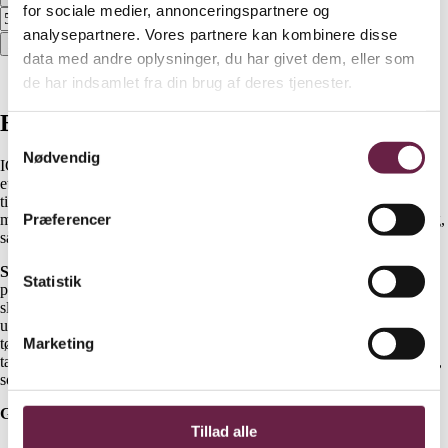
for sociale medier, annonceringspartnere og
analysepartnere. Vores partnere kan kombinere disse
Bestil
data med andre oplysninger, du har givet dem, eller som
Beskrivelse
de har indsamlet fra din brug af deres tjenester.
Beskrivelse
Samtykkevalg
Nødvendig
IGEN Swirl Beauty Bag Mega & Mini kombinerer funktionalitet med
et blødt, quiltet design og IGENs karakteristiske swirl-mønster – ideel
til længere rejser og weekendture, hvor du skal hele selfcare-rutinen
Præferencer
med. Derudover har toilettasken hank, IGEN-lynlås og datomærkning,
så altid har styr på produktets levetid.
Swirl Beauty Bag Mega & Mini
er skabt af 100% genanvendt
Statistik
polyester, skabt af genanvendte plastikflasker. Det gør at tasken er
slidstærk og praktisk og kan bruges igen og igen, mange år frem. Det
ud- og indvendige materiale tåler samtidig væske, så tasken let kan
Marketing
tørres fri fra spild fra f.eks. makeup eller shampoo. Derudover er
tasken rummelig og designet med en lynlåslukning og en strop i siden,
som gør den perfekt til ophæng på badeværelset.
Gaven indeholder:
Tillad alle
Swirl Beauty Bag Mega – L: 27 cm, H: 17 cm, D: 11 cm