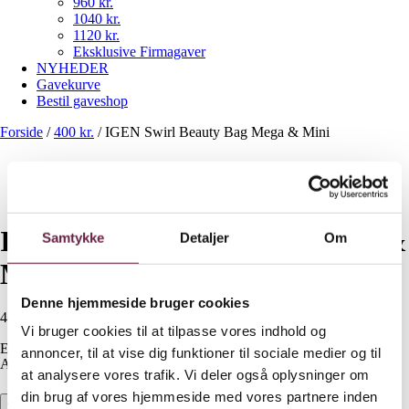
960 kr.
1040 kr.
1120 kr.
Eksklusive Firmagaver
NYHEDER
Gavekurve
Bestil gaveshop
Forside
/
400 kr.
/
IGEN Swirl Beauty Bag Mega & Mini
IGEN Swirl Beauty Bag Mega &
Samtykke
Detaljer
Om
Mini
Denne hjemmeside bruger cookies
400,00
DKK
Vi bruger cookies til at tilpasse vores indhold og
Ekskl. moms
annoncer, til at vise dig funktioner til sociale medier og til
Available on backorder
at analysere vores trafik. Vi deler også oplysninger om
din brug af vores hjemmeside med vores partnere inden
IGEN Swirl Beauty Bag Mega & Mini antal