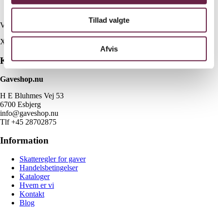
Swirl Beauty Bag Mini – L: 16 cm, H: 10 cm, D: 9 cm
Tillad valgte
Vejl. pris kr. 700,-
X
Afvis
Kontakt
Gaveshop.nu
H E Bluhmes Vej 53
6700 Esbjerg
info@gaveshop.nu
Tlf +45 28702875
Information
Skatteregler for gaver
Handelsbetingelser
Kataloger
Hvem er vi
Kontakt
Blog