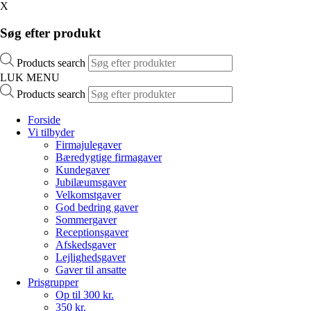
X
Søg efter produkt
Products search
LUK MENU
Products search
Forside
Vi tilbyder
Firmajulegaver
Bæredygtige firmagaver
Kundegaver
Jubilæumsgaver
Velkomstgaver
God bedring gaver
Sommergaver
Receptionsgaver
Afskedsgaver
Lejlighedsgaver
Gaver til ansatte
Prisgrupper
Op til 300 kr.
350 kr.