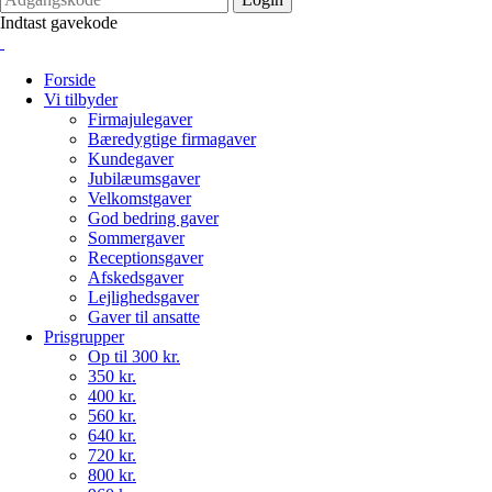
Indtast gavekode
Forside
Vi tilbyder
Firmajulegaver
Bæredygtige firmagaver
Kundegaver
Jubilæumsgaver
Velkomstgaver
God bedring gaver
Sommergaver
Receptionsgaver
Afskedsgaver
Lejlighedsgaver
Gaver til ansatte
Prisgrupper
Op til 300 kr.
350 kr.
400 kr.
560 kr.
640 kr.
720 kr.
800 kr.