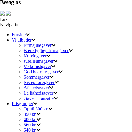
Besøg os
Luk
Navigation
Forside
Vi tilbyder
Firmajulegaver
Bæredygtige firmagaver
Kundegaver
Jubilæumsgaver
Velkomstgaver
God bedring gaver
Sommergaver
Receptionsgaver
Afskedsgaver
Lejlighedsgaver
Gaver til ansatte
Prisgrupper
Op til 300 kr.
350 kr.
400 kr.
560 kr.
640 kr.