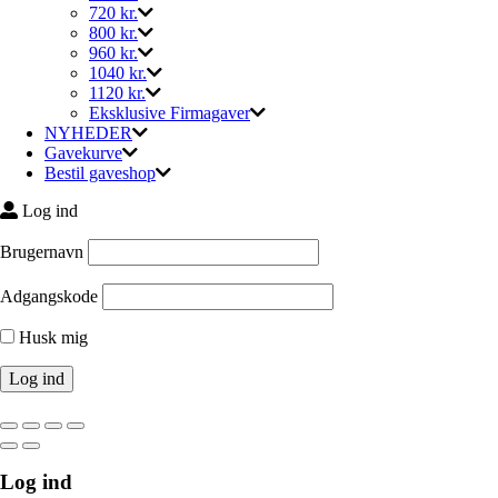
720 kr.
800 kr.
960 kr.
1040 kr.
1120 kr.
Eksklusive Firmagaver
NYHEDER
Gavekurve
Bestil gaveshop
Log ind
Brugernavn
Adgangskode
Husk mig
Log ind