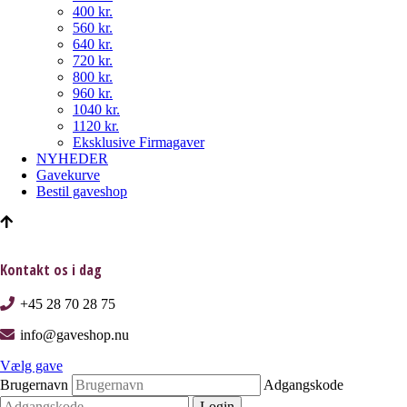
400 kr.
560 kr.
640 kr.
720 kr.
800 kr.
960 kr.
1040 kr.
1120 kr.
Eksklusive Firmagaver
NYHEDER
Gavekurve
Bestil gaveshop
Kontakt os i dag
+45 28 70 28 75
info@gaveshop.nu
Vælg gave
Brugernavn
Adgangskode
Login