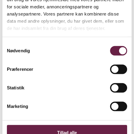
hudpleje
rutine, eller til at have make up
med i tasken på
for sociale medier, annonceringspartnere og
farten
. Toilettasken kombinerer funktionalitet og design
analysepartnere. Vores partnere kan kombinere disse
med IGENs fine swirl mønster – perfekt til rejser,
data med andre oplysninger, du har givet dem, eller som
weekendture og daglig brug. Derudover har toilettasken
de har indsamlet fra din brug af deres tjenester.
hank, IGEN-lynlås og datomærkning, så altid har styr på
produktets levetid.
Samtykkevalg
Nødvendig
Tasken skabt af 100% recycled polyester, skabt af
genanvendte plastikflasker. Det gør at tasken er slidstærk og
praktisk og kan bruges igen og igen. Det ud- og indvendige
Præferencer
materiale tåler samtidig væske, så tasken let kan tørres fri fra
spild fra f.eks. makeup eller shampoo. Derudover er tasken
Statistik
rummelig og designet med en lynlåslukning og en strop i
siden, som gør den perfekt til ophæng på badeværelset.
Marketing
Gaven indeholder:
IGEN Swirl Beauty Bag Mini – L: 16 cm / H: 10 cm / D: 9
cm
Tillad alle