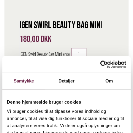
IGEN Swirl Beauty Bag Mini
180,00
DKK
IGEN Swirl Beauty Bag Mini antal
BESTIL
Beskrivelse
Samtykke
Detaljer
Om
IGEN Swirl Beauty Bag Mini i den smukke blå farve er
Denne hjemmeside bruger cookies
produceret i 100% genanvendt polyester. Kommer i et
Vi bruger cookies til at tilpasse vores indhold og
quiltet swirl mønster, og perfekt til at have med på farten.
annoncer, til at vise dig funktioner til sociale medier og til
Beauty Swirl Bag i mini-størrelse er
ideel til den lille
at analysere vores trafik. Vi deler også oplysninger om
din brug af vores hjemmeside med vores partnere inden