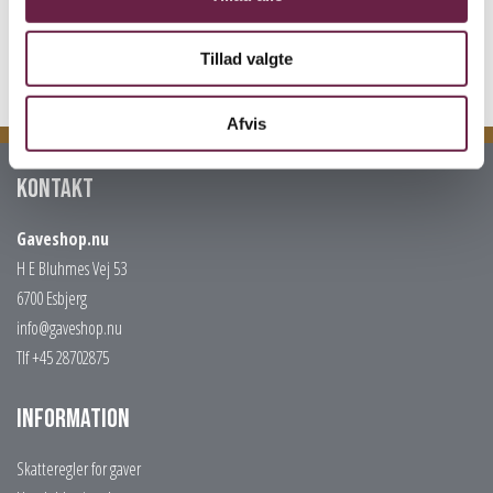
Vejl. pris kr. 300,-
Tillad valgte
Afvis
Kontakt
Gaveshop.nu
H E Bluhmes Vej 53
6700 Esbjerg
info@gaveshop.nu
Tlf +45 28702875
Information
Skatteregler for gaver