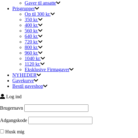
Gaver til ansatte
Prisgrupper
Op til 300 kr.
350 kr.
400 kr.
560 kr.
640 kr.
720 kr.
800 kr.
960 kr.
1040 kr.
1120 kr.
Eksklusive Firmagaver
NYHEDER
Gavekurve
Bestil gaveshop
Log ind
Brugernavn
Adgangskode
Husk mig