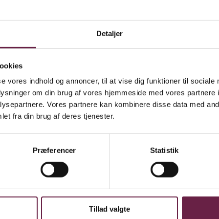
Detaljer
ookies
 design, der smukt tilpasser sig enhver boligindretning. Røgalarmen anven
et integreret batteri med en levetid på op til 10 år, hvilket sikrer langv
se vores indhold og annoncer, til at vise dig funktioner til sociale
oplysninger om din brug af vores hjemmeside med vores partnere i
lem fem elegante farver gør det nemt at matche eller fremhæve din pers
ysepartnere. Vores partnere kan kombinere disse data med andr
et fra din brug af deres tjenester.
r fra vægge, døre og vinduer for optimal funktion. Undgå placering tæt
ftmontering ikke er mulig, kan røgalarmen også monteres på væggen, 30
Præferencer
Statistik
erieophold. Mal aldrig røgalarmen over, og udskift den hver 10. år. Prod
yghed i hverdagen med minimal vedligeholdelse
Tillad valgte