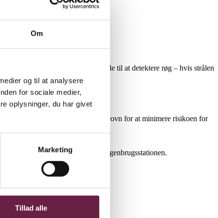
Om
der en konstant pulserende lysstråle til at detektere røg – hvis strålen
arig tryghed uden batteriskift.
 medier og til at analysere
nden for sociale medier,
onlige stil.
e oplysninger, du har givet
 på køkken, badeværelse eller brændeovn for at minimere risikoen for
-50 cm under loftet.
Marketing
uktet afleveres som batteriaffald på genbrugsstationen.
Tillad alle