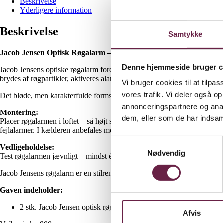
Beskrivelse
Yderligere information
Beskrivelse
Samtykke
Jacob Jensen Optisk Røgalarm – Elegant Tryghed i Hjemmet
Denne hjemmeside bruger c
Jacob Jensens optiske røgalarm forener sikkerhed og stil i et innovativt
brydes af røgpartikler, aktiveres alarmen med høj lydstyrke. Modellen har 
Vi bruger cookies til at tilpas
vores trafik. Vi deler også 
Det bløde, men karakterfulde formsprog og muligheden for at vælge mel
annonceringspartnere og anal
Montering:
dem, eller som de har indsaml
Placer røgalarmen i loftet – så højt som muligt og mindst en halv mete
fejlalarmer. I kælderen anbefales montering i trappeopgangen. Hvis lo
Samtykkevalg
Vedligeholdelse:
Nødvendig
Test røgalarmen jævnligt – mindst én gang om året eller efter længere f
Jacob Jensens røgalarm er en stilren sikkerhedsløsning, der skaber tr
Gaven indeholder:
2 stk. Jacob Jensen optisk røgalarm
Afvis