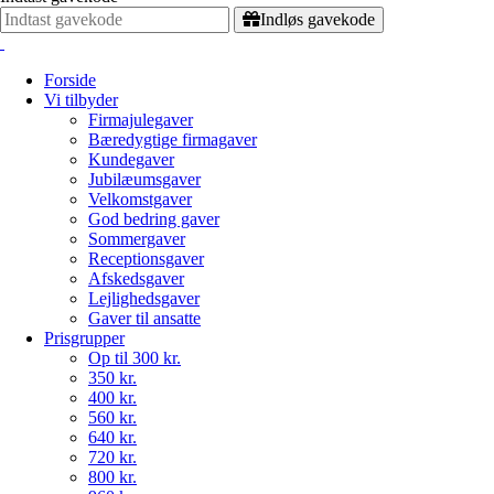
Indløs gavekode
Forside
Vi tilbyder
Firmajulegaver
Bæredygtige firmagaver
Kundegaver
Jubilæumsgaver
Velkomstgaver
God bedring gaver
Sommergaver
Receptionsgaver
Afskedsgaver
Lejlighedsgaver
Gaver til ansatte
Prisgrupper
Op til 300 kr.
350 kr.
400 kr.
560 kr.
640 kr.
720 kr.
800 kr.