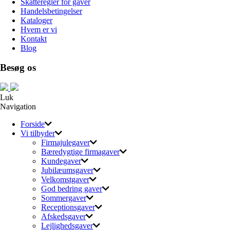
Skatteregler for gaver
Handelsbetingelser
Kataloger
Hvem er vi
Kontakt
Blog
Besøg os
Luk
Navigation
Forside
Vi tilbyder
Firmajulegaver
Bæredygtige firmagaver
Kundegaver
Jubilæumsgaver
Velkomstgaver
God bedring gaver
Sommergaver
Receptionsgaver
Afskedsgaver
Lejlighedsgaver