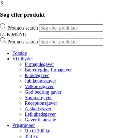
X
Søg efter produkt
Products search
LUK MENU
Products search
Forside
Vi tilbyder
Firmajulegaver
Bæredygtige firmagaver
Kundegaver
Jubilæumsgaver
Velkomstgaver
God bedring gaver
Sommergaver
Receptionsgaver
Afskedsgaver
Lejlighedsgaver
Gaver til ansatte
Prisgrupper
Op til 300 kr.
350 kr.