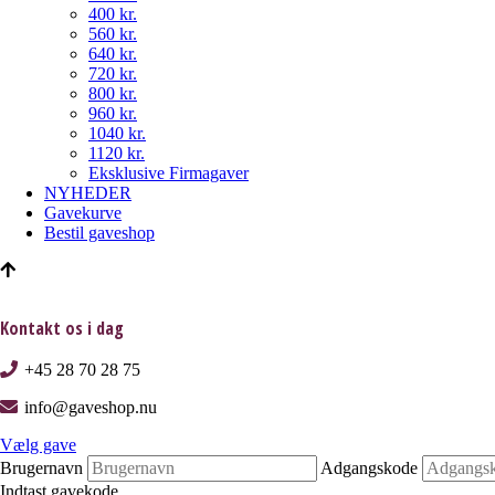
400 kr.
560 kr.
640 kr.
720 kr.
800 kr.
960 kr.
1040 kr.
1120 kr.
Eksklusive Firmagaver
NYHEDER
Gavekurve
Bestil gaveshop
Kontakt os i dag
+45 28 70 28 75
info@gaveshop.nu
Vælg gave
Brugernavn
Adgangskode
Indtast gavekode