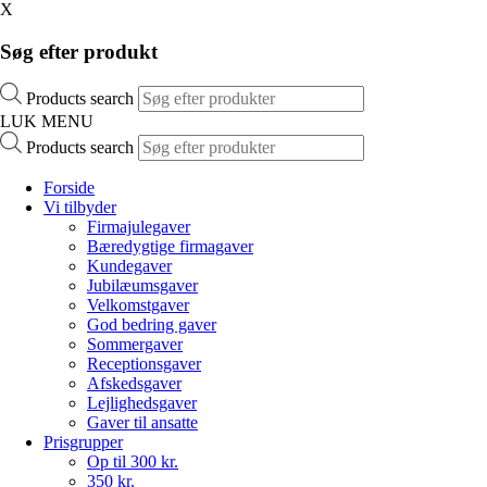
X
Søg efter produkt
Products search
LUK MENU
Products search
Forside
Vi tilbyder
Firmajulegaver
Bæredygtige firmagaver
Kundegaver
Jubilæumsgaver
Velkomstgaver
God bedring gaver
Sommergaver
Receptionsgaver
Afskedsgaver
Lejlighedsgaver
Gaver til ansatte
Prisgrupper
Op til 300 kr.
350 kr.