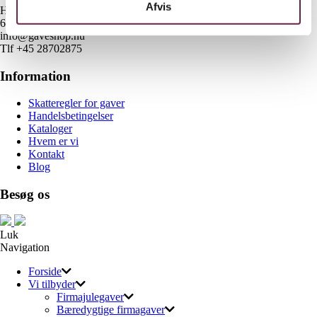
Afvis
H E Bluhmes Vej 53
6700 Esbjerg
info@gaveshop.nu
Tlf +45 28702875
Information
Skatteregler for gaver
Handelsbetingelser
Kataloger
Hvem er vi
Kontakt
Blog
Besøg os
Luk
Navigation
Forside
Vi tilbyder
Firmajulegaver
Bæredygtige firmagaver