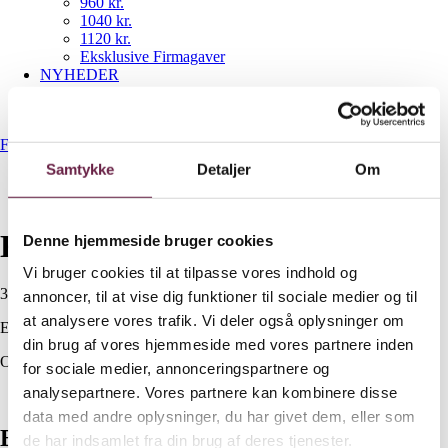
960 kr.
1040 kr.
1120 kr.
Eksklusive Firmagaver
NYHEDER
Gavekurve
Bestil gaveshop
Forside
/
350 kr.
/
Kay Bojesen Bjørn liliput
Samtykke
Detaljer
Om
Kay Bojesen Bjørn liliput
Denne hjemmeside bruger cookies
Vi bruger cookies til at tilpasse vores indhold og
350,00
DKK
annoncer, til at vise dig funktioner til sociale medier og til
at analysere vores trafik. Vi deler også oplysninger om
Ekskl. moms
din brug af vores hjemmeside med vores partnere inden
Out of stock
for sociale medier, annonceringspartnere og
analysepartnere. Vores partnere kan kombinere disse
Beskrivelse
data med andre oplysninger, du har givet dem, eller som
Beskrivelse
de har indsamlet fra din brug af deres tjenester.