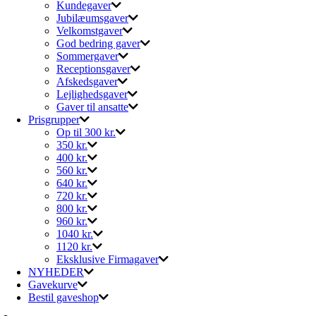
Kundegaver
Jubilæumsgaver
Velkomstgaver
God bedring gaver
Sommergaver
Receptionsgaver
Afskedsgaver
Lejlighedsgaver
Gaver til ansatte
Prisgrupper
Op til 300 kr.
350 kr.
400 kr.
560 kr.
640 kr.
720 kr.
800 kr.
960 kr.
1040 kr.
1120 kr.
Eksklusive Firmagaver
NYHEDER
Gavekurve
Bestil gaveshop