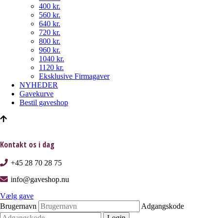
400 kr.
560 kr.
640 kr.
720 kr.
800 kr.
960 kr.
1040 kr.
1120 kr.
Eksklusive Firmagaver
NYHEDER
Gavekurve
Bestil gaveshop
Kontakt os i dag
+45 28 70 28 75
info@gaveshop.nu
Vælg gave
Brugernavn
Adgangskode
Login