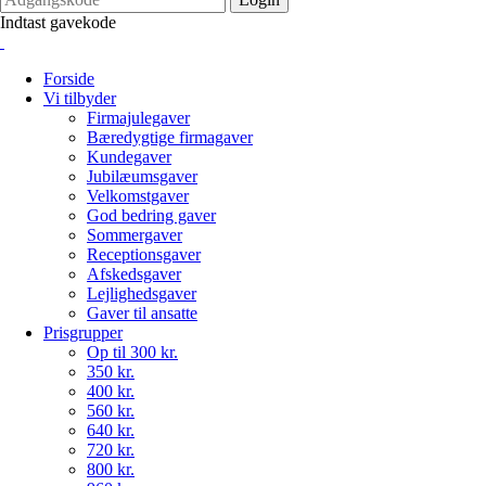
Indtast gavekode
Forside
Vi tilbyder
Firmajulegaver
Bæredygtige firmagaver
Kundegaver
Jubilæumsgaver
Velkomstgaver
God bedring gaver
Sommergaver
Receptionsgaver
Afskedsgaver
Lejlighedsgaver
Gaver til ansatte
Prisgrupper
Op til 300 kr.
350 kr.
400 kr.
560 kr.
640 kr.
720 kr.
800 kr.